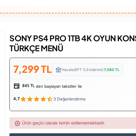
SONY PS4 PRO 1TB 4K OYUN KON
TÜRKÇE MENÜ
7,299
TL
Havale/EFT %3 indirimli:
7,080
TL
den başlayan taksitler ile
845 TL
3 Değerlendirme
4,7
Ürün geçici olarak temin edilememektedir.