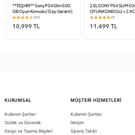
**TEŞHİR** Sony PS4 Slim 500
2.EL SONY PS4 SLIM 5
GB Oyun Konsolu (12 ay Garanti)
OYUN KONSOLU + 2.KO
TÜRKÇE MENÜ (12AY GA
(57)
(1)
10,999 TL
11,499 TL
KURUMSAL
MÜŞTERI HIZMETLERI
Kullanım Şartları
Kullanım Şartları
Gizlilik ve Güvenlik
İletişim
Kargo ve Taşıma Bilgileri
Sipariş Takibi