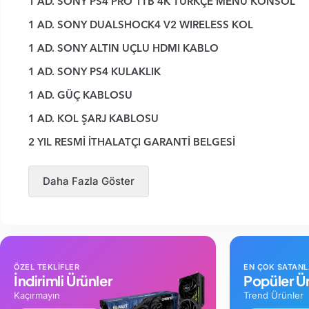
1 AD. SONY PS4 PRO 1TB 4K TÜRKÇE MENÜ KONSOL
1 AD. SONY DUALSHOCK4 V2 WIRELESS KOL
1 AD. SONY ALTIN UÇLU HDMI KABLO
1 AD. SONY PS4 KULAKLIK
1 AD. GÜÇ KABLOSU
1 AD. KOL ŞARJ KABLOSU
2 YIL RESMİ İTHALATÇI GARANTİ BELGESİ
Daha Fazla Göster
ÖZEL TEKLİFLER
EN ÇOK SATAN
İndirimli Ürünler
Popüler Ür
Kaçırmayın
Trend Ürünler