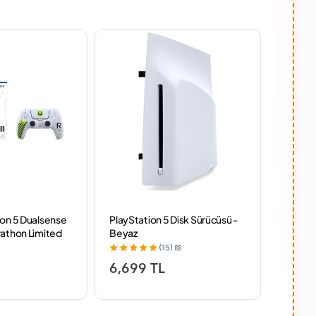
TÜKENİ
ion 5 Dualsense
PlayStation 5 Disk Sürücüsü -
Sony D
rathon Limited
Beyaz
Light L
 Garantili)
PS5 Oy
(15)
Garantil
6,699 TL
6,51