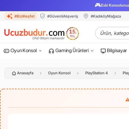
🎮
Eski Konsolunu
#BiziKeşfet
#GüvenliAlışveriş
#KadıköyMağaza
Oyun Konsol
Gaming Ürünleri
Bilgisayar
Anasayfa
Oyun Konsol
PlayStation 4
Pla