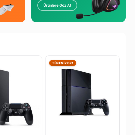
Ürünlere Göz At
TÜKENİYOR!