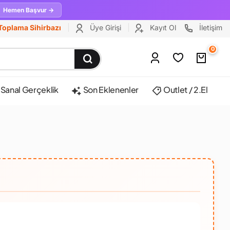
Hemen Başvur →
Toplama Sihirbazı
Üye Girişi
Kayıt Ol
İletişim
0
Sanal Gerçeklik
Son Eklenenler
Outlet / 2.El