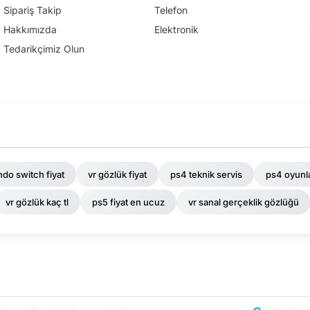
Sipariş Takip
Telefon
Hakkımızda
Elektronik
Tedarikçimiz Olun
ndo switch fiyat
vr gözlük fiyat
ps4 teknik servis
ps4 oyunla
vr gözlük kaç tl
ps5 fiyat en ucuz
vr sanal gerçeklik gözlüğü