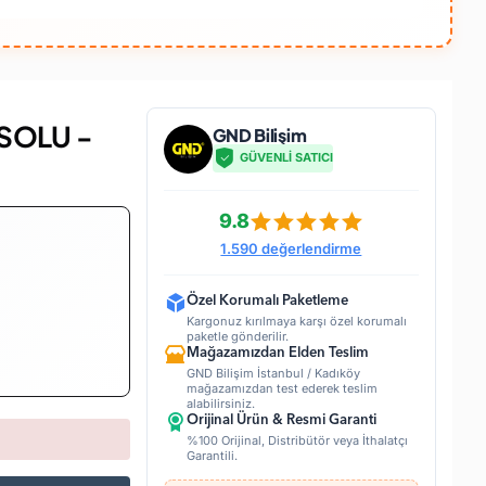
SOLU -
GND Bilişim
GÜVENLİ SATICI
9.8
1.590 değerlendirme
Özel Korumalı Paketleme
Kargonuz kırılmaya karşı özel korumalı
paketle gönderilir.
Mağazamızdan Elden Teslim
GND Bilişim İstanbul / Kadıköy
mağazamızdan test ederek teslim
alabilirsiniz.
Orijinal Ürün & Resmi Garanti
%100 Orijinal, Distribütör veya İthalatçı
Garantili.