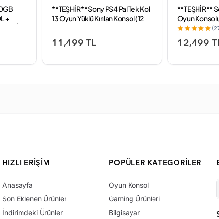
00GB
**TEŞHİR** Sony PS4 Pal Tek Kol
**TEŞHİR** So
L +
13 Oyun Yüklü Kırılan Konsol (12
Oyun Konsolu 
RANTİ)
Ay Garanti)
(2
11,499 TL
12,499 T
HIZLI ERIŞIM
POPÜLER KATEGORILER
Anasayfa
Oyun Konsol
Son Eklenen Ürünler
Gaming Ürünleri
İndirimdeki Ürünler
Bilgisayar