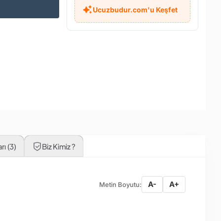
Ucuzbudur.com'u Keşfet
ı (3)
Biz Kimiz ?
A-
A+
Metin Boyutu: