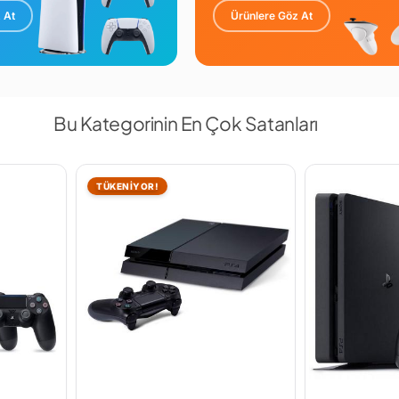
 At
Ürünlere Göz At
Bu Kategorinin En Çok Satanları
TÜKENİYOR!