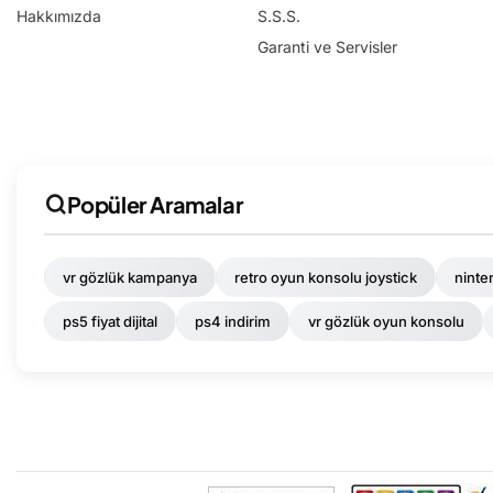
Hakkımızda
S.S.S.
Garanti ve Servisler
Popüler Aramalar
vr gözlük kampanya
retro oyun konsolu joystick
ninte
ps5 fiyat dijital
ps4 indirim
vr gözlük oyun konsolu