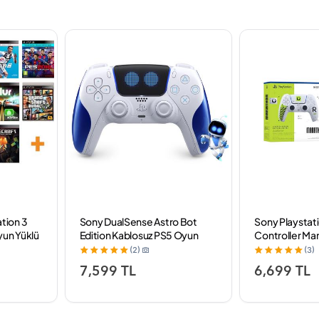
tion 3
Sony DualSense Astro Bot
Sony Playstat
yun Yüklü
Edition Kablosuz PS5 Oyun
Controller Ma
Kolu
Edition (Bilkom
(2)
(3)
7,599 TL
6,699 TL