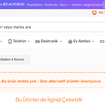
PlayStation, Nintendo, Xbox — Hemen değerlendirin
zu BİZ ALIYORUZ!
PC 
Telefon
Elektronik
Ev Aletleri
yStation 4 Konsol
Bu Ürünler de İlginizi Çekebilir