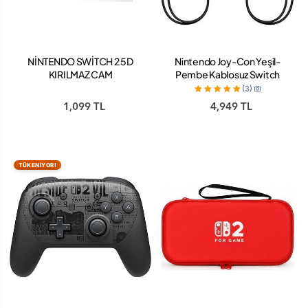
NİNTENDO SWİTCH 2 5D
Nintendo Joy-Con Yeşil-
KIRILMAZ CAM
Pembe Kablosuz Switch
Oyun Kolu
(3)
1,099 TL
4,949 TL
TÜKENİYOR!