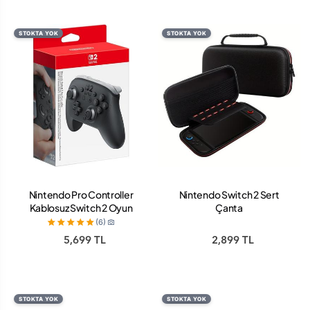
STOKTA YOK
STOKTA YOK
Nintendo Pro Controller
Nintendo Switch 2 Sert
Kablosuz Switch 2 Oyun
Çanta
Kolu
(6)
5,699 TL
2,899 TL
STOKTA YOK
STOKTA YOK