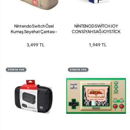
Nintendo Switch Özel
NİNTENOD SWİTCH JOY
Kumaş Seyehat Çantası -
CON SİYAH SAĞ JOYSTİCK
Bej
TEKLİ
3,499 TL
1,949 TL
STOKTA YOK
STOKTA YOK