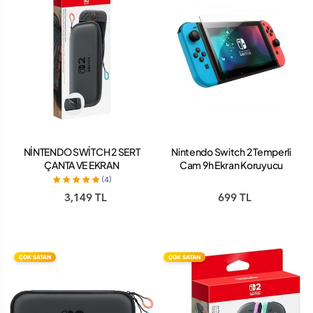
NİNTENDO SWİTCH 2 SERT
Nintendo Switch 2 Temperli
ÇANTA VE EKRAN
Cam 9h Ekran Koruyucu
KORUYUCU
(4)
3,149 TL
699 TL
ÇOK SATAN
ÇOK SATAN