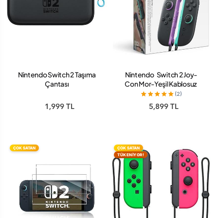
Nintendo Switch 2 Taşıma
Nintendo Switch 2 Joy-
Çantası
Con Mor-Yeşil Kablosuz
Oyun Kolu
(2)
1,999 TL
5,899 TL
ÇOK SATAN
ÇOK SATAN
TÜKENİYOR!