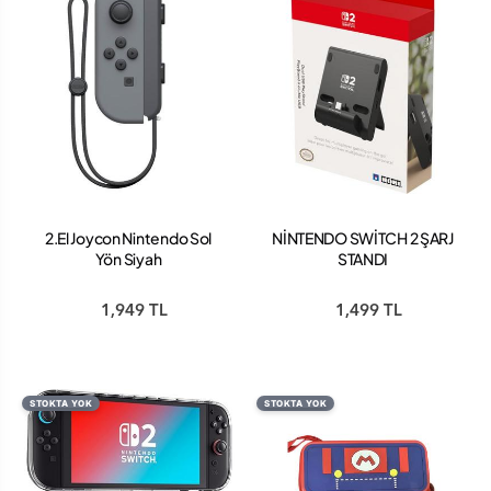
2.El Joycon Nintendo Sol
NİNTENDO SWİTCH 2 ŞARJ
Yön Siyah
STANDI
1,949 TL
1,499 TL
STOKTA YOK
STOKTA YOK