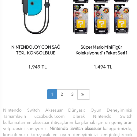
NİNTENDO JOY CON SAĞ
Süper Mario Mini Figür
TEKLİ KONSOL BLUE
Koleksiyonu 6'lı Paket Seri 1
1,949 TL
1,494 TL
1
2
3
Nintendo Switch Aksesuar Dünyası: Oyun Deneyiminizi
Tamamlayın ucuzbudur.com olarak Nintendo Switch
kullanıcılarının aksesuar ihtiyaçlarını karşılamak için en geniş ürün
yelpazesini sunuyoruz.
Nintendo Switch aksesuar
kategorimizde,
konsolunuzu koruyacak ve oyun deneyiminizi zenginleştirecek