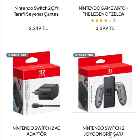
Nintendo Switch 2 Çift
NİNTENDO GAME WATCH
Taraflı Seyehat Çantası
THE LEGEN OF ZELDA
(Siyah)
GAMEBOY
(1)
2,249 TL
3,299 TL
STOKTA YOK
STOKTA YOK
NİNTENDO SWİTCH 2 AC
NİNTENDO SWİTCH 2
ADAPTÖR
JOYCON GRİP ŞARJ
TUTACAĞI