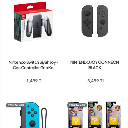
Nintendo Switch Siyah Joy -
NİNTENDO JOY CON NEON
Con Controller Grip Kol
BLACK
Tutucu
1,499 TL
3,499 TL
STOKTA YOK
STOKTA YOK