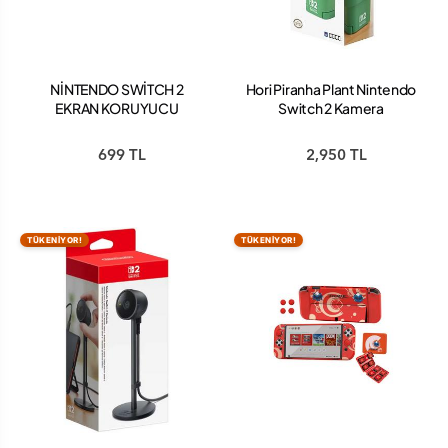
NİNTENDO SWİTCH 2
Hori Piranha Plant Nintendo
EKRAN KORUYUCU
Switch 2 Kamera
699 TL
2,950 TL
TÜKENİYOR!
TÜKENİYOR!