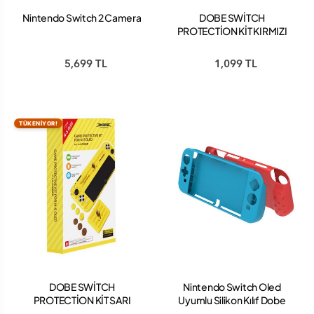
Nintendo Switch 2 Camera
DOBE SWİTCH
PROTECTİON KİT KIRMIZI
RENK
5,699 TL
1,099 TL
TÜKENİYOR!
DOBE SWİTCH
Nintendo Switch Oled
PROTECTİON KİT SARI
Uyumlu Silikon Kılıf Dobe
RENK
TNS-1135