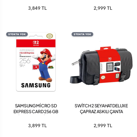
3,849 TL
2,999 TL
STOKTA YOK
STOKTA YOK
SAMSUNG MİCRO SD
SWİTCH 2 SEYAHAT DELUXE
EXPRESS CARD 256 GB
ÇAPRAZ ASKILI ÇANTA
NİNTENDO SWİTCH 2
3,899 TL
2,999 TL