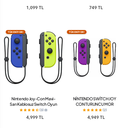
1,099 TL
749 TL
TÜKENİYOR!
TÜKENİYOR!
Nintendo Joy-Con Mavi-
NİNTENDO SWİTCH JOY
Sarı Kablosuz Switch Oyun
CON TURUNCU MOR
Kolu
(3)
(2)
4,999 TL
4,949 TL