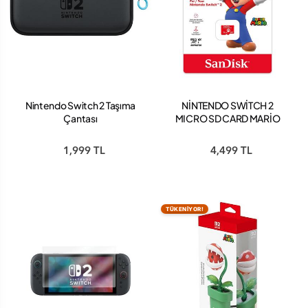
Nintendo Switch 2 Taşıma
NİNTENDO SWİTCH 2
Çantası
MICRO SD CARD MARİO
256 GB
1,999 TL
4,499 TL
TÜKENİYOR!