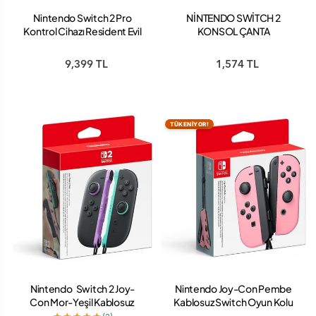
Nintendo Switch 2 Pro
NİNTENDO SWİTCH 2
Kontrol Cihazı Resident Evil
KONSOL ÇANTA
Requiem
9,399 TL
1,574 TL
TÜKENİYOR!
Nintendo Switch 2 Joy-
Nintendo Joy-Con Pembe
Con Mor-Yeşil Kablosuz
Kablosuz Switch Oyun Kolu
Oyun Kolu