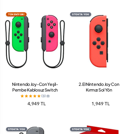
TÜKENİYOR!
STOKTA YOK
Nintendo Joy-Con Yeşil-
2.El Nintendo Joy Con
Pembe Kablosuz Switch
Kırmızı Sol Yön
Oyun Kolu
(3)
4,949 TL
1,949 TL
STOKTA YOK
STOKTA YOK