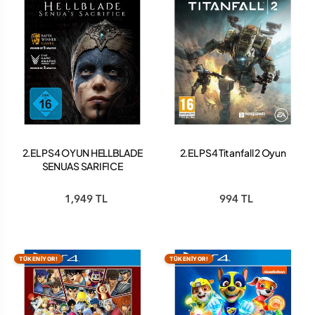
2.EL PS4 OYUN HELLBLADE
2.EL PS4 Titanfall 2 Oyun
SENUAS SARIFICE
1,949 TL
994 TL
TÜKENİYOR!
TÜKENİYOR!