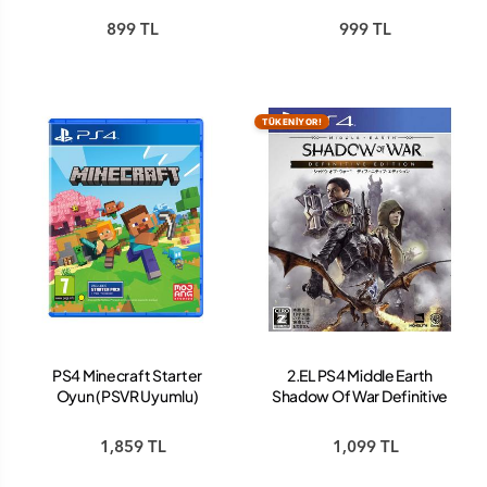
899 TL
999 TL
TÜKENİYOR!
PS4 Minecraft Starter
2.EL PS4 Middle Earth
Oyun (PSVR Uyumlu)
Shadow Of War Definitive
Edition Oyun
1,859 TL
1,099 TL