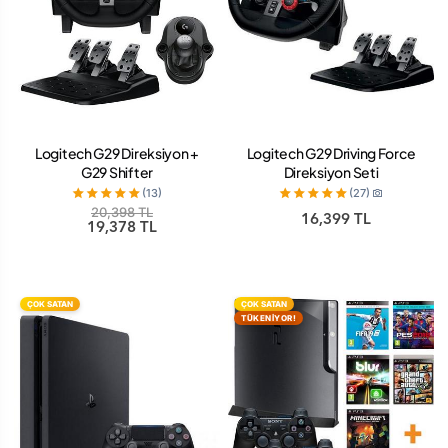
Logitech G29 Direksiyon +
Logitech G29 Driving Force
G29 Shifter
Direksiyon Seti
(13)
(27)
20,398 TL
16,399 TL
19,378 TL
ÇOK SATAN
ÇOK SATAN
TÜKENİYOR!