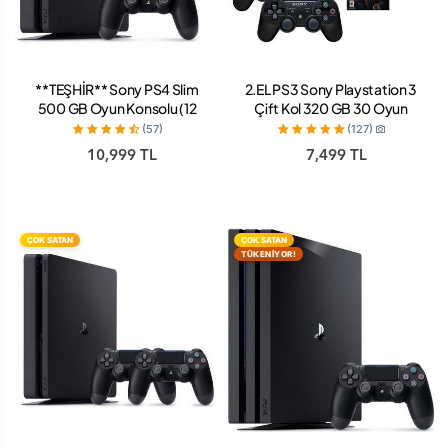
**TEŞHİR** Sony PS4 Slim
2.EL PS3 Sony Playstation 3
500 GB Oyun Konsolu (12
Çift Kol 320 GB 30 Oyun
ay Garanti)
Yüklü (12 Ay Garanti)
(57)
(127)
10,999 TL
7,499 TL
ÇOK SATAN
ÇOK SATAN
TÜKENİYOR!