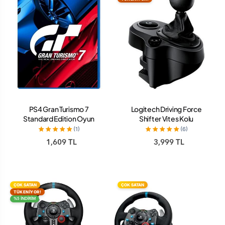
PS4 Gran Turismo 7
Logitech Driving Force
Standard Edition Oyun
Shifter Vites Kolu
(1)
(6)
1,609 TL
3,999 TL
ÇOK SATAN
ÇOK SATAN
TÜKENİYOR!
%5 İNDİRİM