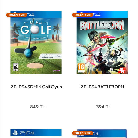
TÜKENİYOR!
TÜKENİYOR!
2.EL PS4 3D Mini Golf Oyun
2.EL PS4 BATTLEBORN
849 TL
394 TL
TÜKENİYOR!