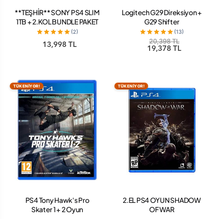
**TEŞHİR** SONY PS4 SLIM
Logitech G29 Direksiyon +
1TB + 2.KOL BUNDLE PAKET
G29 Shifter
(2)
(13)
20,398 TL
13,998 TL
19,378 TL
TÜKENİYOR!
TÜKENİYOR!
PS4 Tony Hawk's Pro
2.EL PS4 OYUN SHADOW
Skater 1 + 2 Oyun
OF WAR