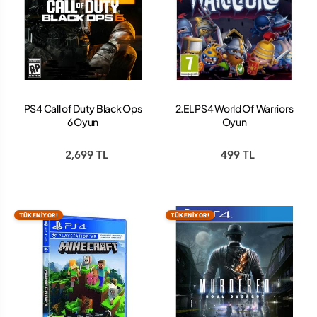
PS4 Call of Duty Black Ops
2.EL PS4 World Of Warriors
6 Oyun
Oyun
2,699 TL
499 TL
TÜKENİYOR!
TÜKENİYOR!