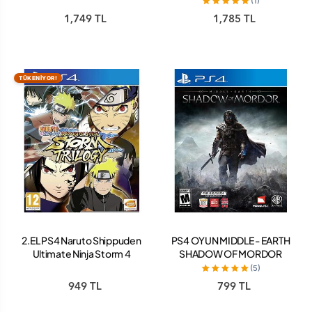
(1)
1,749 TL
1,785 TL
TÜKENİYOR!
2.EL PS4 Naruto Shippuden
PS4 OYUN MIDDLE - EARTH
Ultimate Ninja Storm 4
SHADOW OF MORDOR
Oyun
(5)
949 TL
799 TL