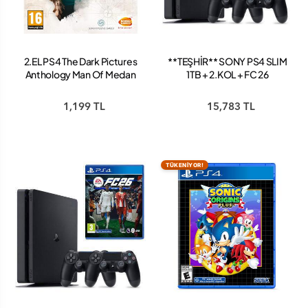
2.EL PS4 The Dark Pictures
**TEŞHİR** SONY PS4 SLIM
Anthology Man Of Medan
1TB + 2.KOL + FC 26
Oyun
BUNDLE PAKET
1,199 TL
15,783 TL
TÜKENİYOR!