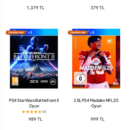
1,379 TL
379 TL
TÜKENİYOR!
TÜKENİYOR!
PS4 Star Wars Battlefront II
2.EL PS4 Madden NFL 20
Oyun
Oyun
(8)
989 TL
999 TL