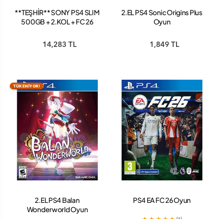
**TEŞHİR** SONY PS4 SLIM
2.EL PS4 Sonic Origins Plus
500GB + 2.KOL + FC 26
Oyun
BUNDLE PAKET
14,283 TL
1,849 TL
TÜKENİYOR!
2.EL PS4 Balan
PS4 EA FC 26 Oyun
Wonderworld Oyun