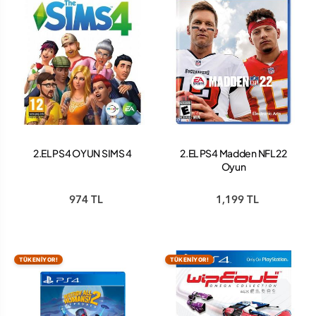
2.EL PS4 OYUN SIMS 4
2.EL PS4 Madden NFL 22
Oyun
974 TL
1,199 TL
TÜKENİYOR!
TÜKENİYOR!