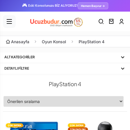
🎮
Hemen Başvur →
Eski Konsolunuzu BİZ ALIYORUZ!
Anasayfa
Oyun Konsol
PlayStation 4
ALT KATEGORILER
DETAYLI FILTRE
PlayStation 4
ÇOK SATAN
ÇOK SATAN
TÜKENİYOR!