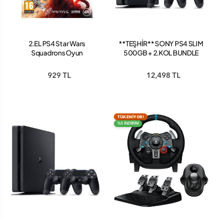
2.EL PS4 Star Wars
**TEŞHİR** SONY PS4 SLIM
Squadrons Oyun
500GB + 2.KOL BUNDLE
PAKET
929 TL
12,498 TL
TÜKENİYOR!
%5 İNDİRİM