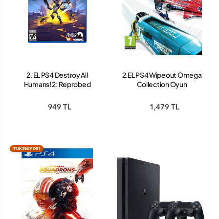
2. EL PS4 Destroy All
2.EL PS4 Wipeout Omega
Humans! 2: Reprobed
Collection Oyun
949 TL
1,479 TL
TÜKENİYOR!