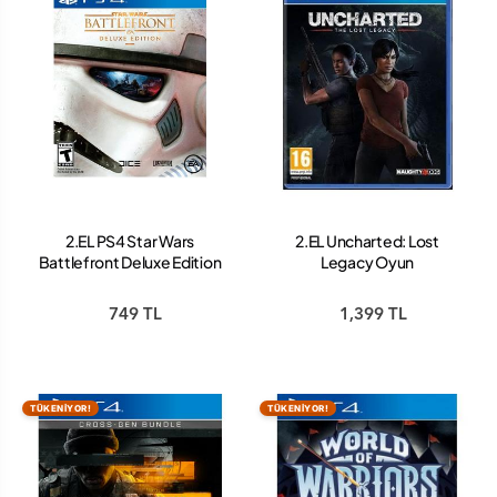
2.EL PS4 Star Wars
2.EL Uncharted: Lost
Battlefront Deluxe Edition
Legacy Oyun
Oyun
749 TL
1,399 TL
TÜKENİYOR!
TÜKENİYOR!