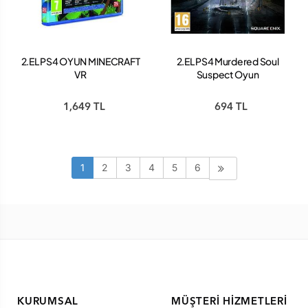
2.EL PS4 OYUN MINECRAFT
2.EL PS4 Murdered Soul
VR
Suspect Oyun
1,649 TL
694 TL
1
2
3
4
5
6
KURUMSAL
MÜŞTERI HIZMETLERI