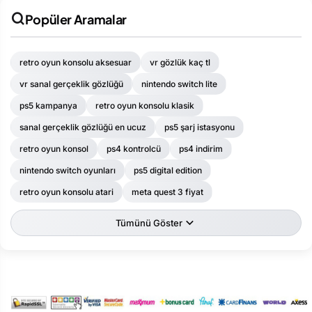
Popüler Aramalar
retro oyun konsolu aksesuar
vr gözlük kaç tl
vr sanal gerçeklik gözlüğü
nintendo switch lite
ps5 kampanya
retro oyun konsolu klasik
sanal gerçeklik gözlüğü en ucuz
ps5 şarj istasyonu
retro oyun konsol
ps4 kontrolcü
ps4 indirim
nintendo switch oyunları
ps5 digital edition
retro oyun konsolu atari
meta quest 3 fiyat
Tümünü Göster