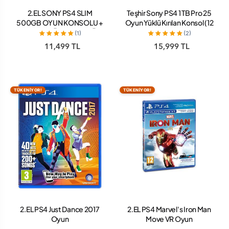
2.EL SONY PS4 SLIM
Teşhir Sony PS4 1 TB Pro 25
500GB OYUN KONSOLU +
Oyun Yüklü Kırılan Konsol (12
2.KOL + TÜRKÇE MENÜ
Ay Garanti)
(1)
(2)
(12AY GARANTİ)
11,499 TL
15,999 TL
TÜKENİYOR!
TÜKENİYOR!
2.EL PS4 Just Dance 2017
2.EL PS4 Marvel's Iron Man
Oyun
Move VR Oyun