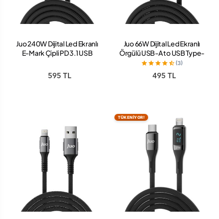
Juo 240W Dijital Led Ekranlı
Juo 66W Dijital Led Ekranlı
E-Mark Çipli PD 3.1 USB
Örgülü USB-A to USB Type-
Type-C to Type-C Hızlı Şarj
C Hızlı Şarj ve Data Kablosu 2
(3)
ve Data Kablosu 1 Metre
Metre
595 TL
495 TL
TÜKENİYOR!