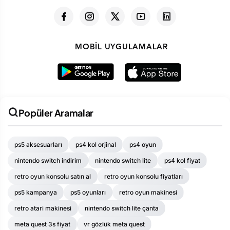
MOBIL UYGULAMALAR
Popüler Aramalar
ps5 aksesuarları
ps4 kol orjinal
ps4 oyun
nintendo switch indirim
nintendo switch lite
ps4 kol fiyat
retro oyun konsolu satın al
retro oyun konsolu fiyatları
ps5 kampanya
ps5 oyunları
retro oyun makinesi
retro atari makinesi
nintendo switch lite çanta
meta quest 3s fiyat
vr gözlük meta quest