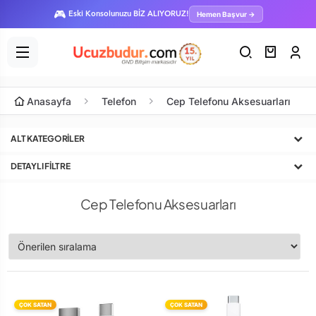
🎮
Hemen Başvur →
Eski Konsolunuzu BİZ ALIYORUZ!
Anasayfa
Telefon
Cep Telefonu Aksesuarları
ALT KATEGORILER
DETAYLI FILTRE
Cep Telefonu Aksesuarları
ÇOK SATAN
ÇOK SATAN