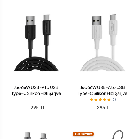
Juo 66W USB-A to USB
Juo 66W USB-A to USB
Type-C Silikon Hızlı Şarj ve
Type-C Silikon Hızlı Şarj ve
Data Kablosu 1 Metre Siyah
Data Kablosu 1 Metre Beyaz
(2)
295 TL
295 TL
TÜKENİYOR!