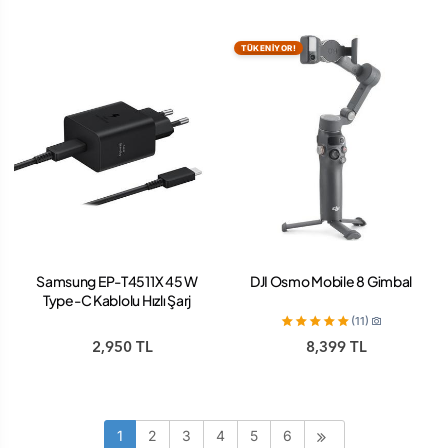
TÜKENİYOR!
Samsung EP-T4511X 45 W
DJI Osmo Mobile 8 Gimbal
Type-C Kablolu Hızlı Şarj
Aleti
(11)
2,950 TL
8,399 TL
1
2
3
4
5
6