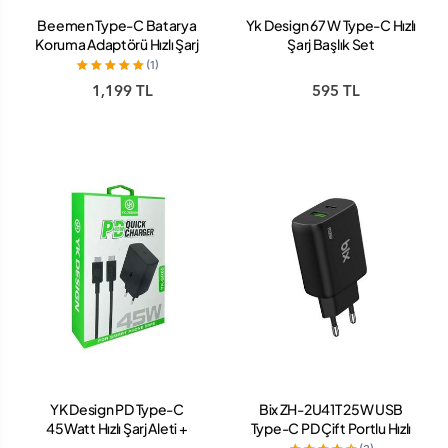
Beemen Type-C Batarya
Yk Design 67 W Type-C Hızlı
Koruma Adaptörü Hızlı Şarj
Şarj Başlık Set
Destekli X01
(1)
1,199 TL
595 TL
YK Design PD Type-C
Bix ZH-2U41T 25W USB
45Watt Hızlı Şarj Aleti +
Type-C PD Çift Portlu Hızlı
Kablo
Şarj Cihazı Siyah