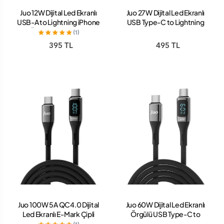
Juo 12W Dijital Led Ekranlı
Juo 27W Dijital Led Ekranlı
USB-A to Lightning iPhone
USB Type-C to Lightning
iPad Örgülü Hızlı Şarj ve Data
iPhone iPad Hızlı Şarj ve Data
(1)
Kablosu 2 Metre
Kablosu 1 Metre
395 TL
495 TL
Juo 100W 5A QC4.0 Dijital
Juo 60W Dijital Led Ekranlı
Led Ekranlı E-Mark Çipli
Örgülü USB Type-C to
USB PD Type-C Hızlı Şarj ve
Type-C Hızlı Şarj ve Data