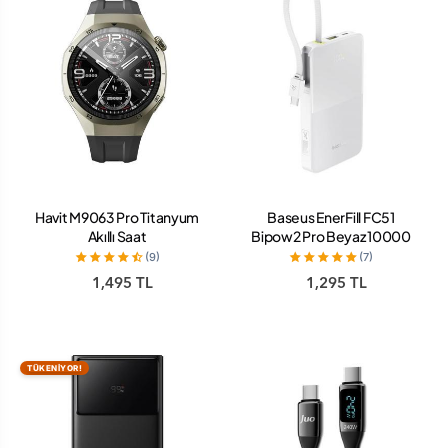
Havit M9063 Pro Titanyum
Baseus EnerFill FC51
Akıllı Saat
Bipow2 Pro Beyaz 10000
mAh Hızlı Şarj Powerbank
(9)
(7)
1,495 TL
1,295 TL
TÜKENİYOR!