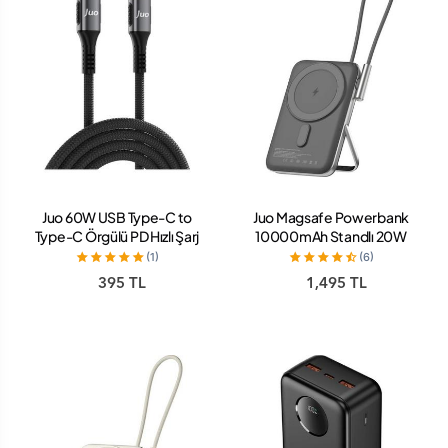
Juo 60W USB Type-C to
Juo Magsafe Powerbank
Type-C Örgülü PD Hızlı Şarj
10000mAh Standlı 20W
ve Data Kablosu 1 Metre
Dahili Type-C Kablolu
(1)
(6)
Taşınabilir Hızlı Şarj Cihazı
395 TL
1,495 TL
Siyah