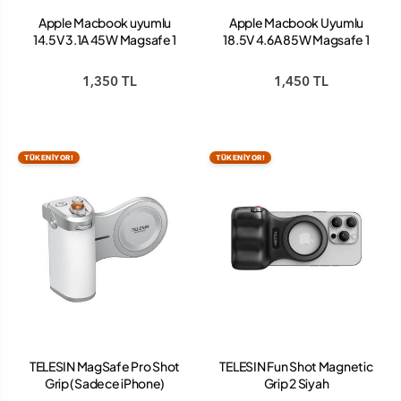
Apple Macbook uyumlu
Apple Macbook Uyumlu
14.5V 3.1A 45W Magsafe 1
18.5V 4.6A 85W Magsafe 1
Şarj Cihazı
Şarj Cihazı
1,350 TL
1,450 TL
TÜKENİYOR!
TÜKENİYOR!
TELESIN MagSafe Pro Shot
TELESIN Fun Shot Magnetic
Grip (Sadece iPhone)
Grip 2 Siyah