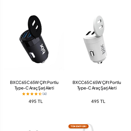
BXCC65C 65W Çift Portlu
BXCC65C 65W Çift Portlu
Type-C Araç Şarj Aleti
Type-C Araç Şarj Aleti
iPhone & Android &
iPhone & Android &
(4)
Notebook Mini Araç içi Şarj
Notebook Mini Araç içi Şarj
495 TL
495 TL
Cihazı Siyah
Cihazı Beyaz
TÜKENİYOR!