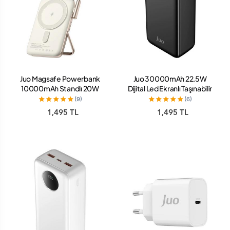
Juo Magsafe Powerbank
Juo 30000mAh 22.5W
10000mAh Standlı 20W
Dijital Led Ekranlı Taşınabilir
Dahili Type-C Kablolu
Hızlı Şarj Cihazı Powerbank
(9)
(6)
Taşınabilir Hızlı Şarj Cihazı
Siyah
1,495 TL
1,495 TL
Beyaz