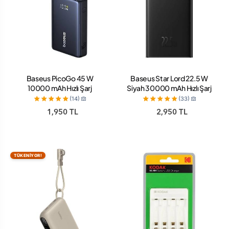
Baseus PicoGo 45 W
Baseus Star Lord 22.5 W
10000 mAh Hızlı Şarj
Siyah 30000 mAh Hızlı Şarj
Powerbank
Powerbank
(14)
(33)
1,950 TL
2,950 TL
TÜKENİYOR!