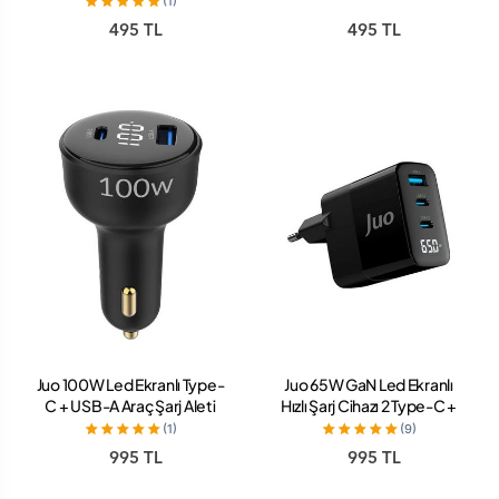
(1)
Data Kablosu 2 Metre
Kablosu 2 Metre
495 TL
495 TL
Juo 100W Led Ekranlı Type-
Juo 65W GaN Led Ekranlı
C + USB-A Araç Şarj Aleti
Hızlı Şarj Cihazı 2 Type-C +
iPhone & Android &
USB-A iPhone & iPad &
(1)
(9)
Notebook Araç içi Şarj
Notebook Uyumlu Şarj Aleti
995 TL
995 TL
Cihazı