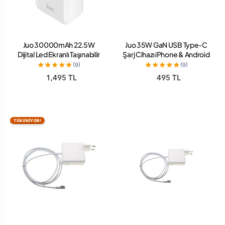
Juo 30000mAh 22.5W
Juo 35W GaN USB Type-C
Dijital Led Ekranlı Taşınabilir
Şarj Cihazı iPhone & Android
Hızlı Şarj Cihazı Powerbank
& iPad Uyumlu PD Hızlı Şarj
(9)
(9)
Beyaz
Aleti
1,495 TL
495 TL
TÜKENİYOR!