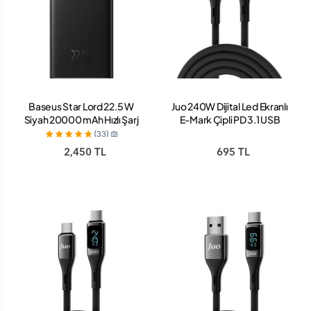
Baseus Star Lord 22.5 W
Juo 240W Dijital Led Ekranlı
Siyah 20000 mAh Hızlı Şarj
E-Mark Çipli PD 3.1 USB
Powerbank
Type-C to Type-C Hızlı Şarj
(33)
ve Data Kablosu 2 Metre
2,450 TL
695 TL