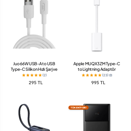
Juo 66W USB-A to USB
Apple MUQX3ZM Type-C
Type-C Silikon Hızlı Şarj ve
to Lightning Adaptör
Data Kablosu 1 Metre Beyaz
(2)
(23)
295 TL
995 TL
TÜKENİYOR!