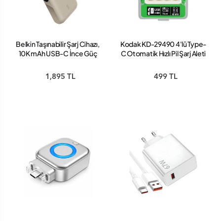
Belkin Taşınabilir Şarj Cihazı,
Kodak KD-29490 4'lü Type-
10K mAh USB-C İnce Güç
C Otomatik Hızlı Pil Şarj Aleti
Kaynağı, 2 USB-C Port,
Dijital Pil Göstergesi, 20W
1,895 TL
499 TL
Hızlı Şarj, iPhone 16, 15 Serisi,
Samsung Galaxy S25, S24,
Pixel 9, iPad ve Fazlası, Kum
Rengi