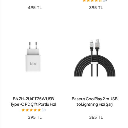
(3)
495 TL
395 TL
Bix ZH-2U41T 25W USB
Baseus CoolPlay 2 m USB
Type-C PD Çift Portlu Hızlı
to Lightning Hızlı Şarj
Şarj Cihazı Beyaz
Kablosu
(9)
395 TL
365 TL