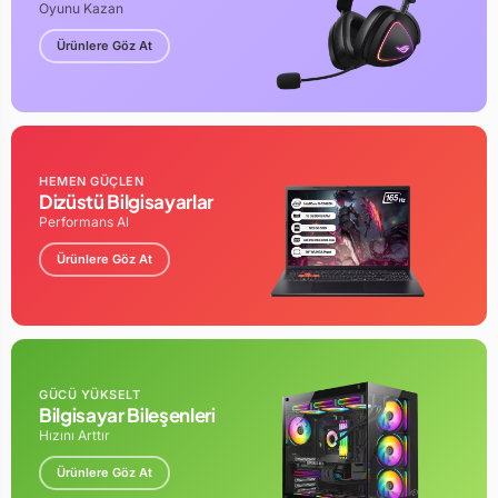
Oyunu Kazan
Ürünlere Göz At
HEMEN GÜÇLEN
Dizüstü Bilgisayarlar
Performans Al
Ürünlere Göz At
GÜCÜ YÜKSELT
Bilgisayar Bileşenleri
Hızını Arttır
Ürünlere Göz At