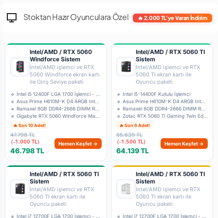
Stoktan Hazır Oyunculara Özel
🔥 2.000 TL'ye Varan İndirim
Intel/AMD / RTX 5060
Intel/AMD / RTX 5060 TI
Windforce Sistem
Sistem
Intel/AMD işlemci ve RTX
Intel/AMD işlemci ve RTX
5060 Windforce ekran kartı
5060 TI ekran kartı ile
ile Giriş Seviye paketi
Oyuncu paketi
🔹 İntel i5 12400F LGA 1700 İşlemci - Kutul
🔹 Intel i5-14400F Kutulu İşlemci
🔹 Asus Prime H610M-K D4 ARGB Intel LGA1700
🔹 Asus Prime H610M-K D4 ARGB Intel LGA1700
🔹 Ramaxel 8GB DDR4-2666 DIMM RMUA5110MH78H
🔹 Ramaxel 8GB DDR4-2666 DIMM RMUA5110MH78H
🔹 Gigabyte RTX 5060 Windforce Max OC 8G GV
🔹 Zotac RTX 5060 TI Gaming Twin Edge ZT-B5
🔥 Son 10 Adet!
🔥 Son 6 Adet!
47.798 TL
65.639 TL
(-1.000 TL)
(-1.500 TL)
Hemen Keşfet →
Hemen Keşfet →
46.798 TL
64.139 TL
Intel/AMD / RTX 5060 TI
Intel/AMD / RTX 5060 TI
Sistem
Sistem
Intel/AMD işlemci ve RTX
Intel/AMD işlemci ve RTX
5060 TI ekran kartı ile
5060 TI ekran kartı ile
Oyuncu paketi
Oyuncu paketi
🔹 İntel i7 12700F LGA 1700 İşlemci - Tray
🔹 İntel i7 12700F LGA 1700 İşlemci - Tray