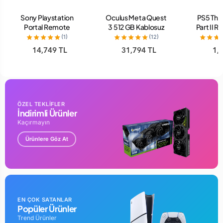
Sony Playstation
Oculus Meta Quest
PS5 The 
Portal Remote
3 512 GB Kablosuz
Part II 
Player Beyaz
Sanal Gerçeklik
O
(1)
(12)
Gözlüğü
14,749 TL
31,794 TL
1,
ÖZEL TEKLİFLER
İndirimli Ürünler
Kaçırmayın
Ürünlere Göz At
EN ÇOK SATANLAR
Popüler Ürünler
Trend Ürünler