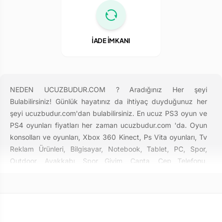
İADE İMKANI
NEDEN UCUZBUDUR.COM ? Aradığınız Her şeyi
Bulabilirsiniz! Günlük hayatınız da ihtiyaç duyduğunuz her
şeyi ucuzbudur.com'dan bulabilirsiniz. En ucuz PS3 oyun ve
PS4 oyunları fiyatları her zaman ucuzbudur.com 'da. Oyun
konsolları ve oyunları, Xbox 360 Kinect, Ps Vita oyunları, Tv
Reklam Ürünleri, Bilgisayar, Notebook, Tablet, PC, Spor,
Outdoor, Ayakkabı, Spor Giyim, Çanta, Cep Telefonu,
Televizyon, Kozmetik, Kişisel Bakım, Saat, Gözlük, Aksesuar,
Beyaz Eşya, Sağlık, Altın, Takı, Mücevher, Anne Bebek
Oyuncak, Ev Tekstili, Ofis ürünleri, Isıtma ve Soğutma
cihazları, Küçük Ev Aletleri , Gaming Ürünleri ve daha bir çok
kategoride seçkin ürünleri, en uygun fiyat ve ödeme kolaylığı