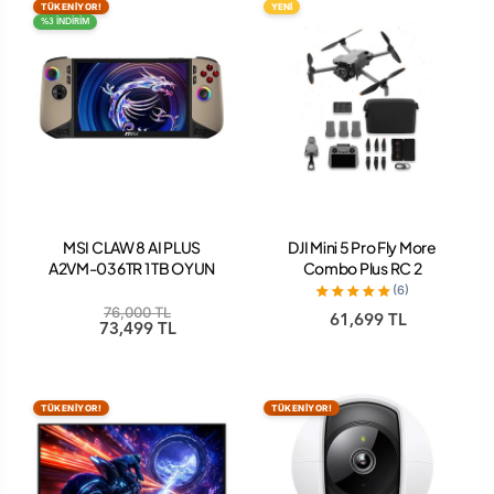
TÜKENİYOR!
YENİ
%3 İNDİRİM
MSI CLAW 8 AI PLUS
DJI Mini 5 Pro Fly More
A2VM-036TR 1 TB OYUN
Combo Plus RC 2
KONSOLU
Kumandalı Drone
(6)
76,000 TL
61,699 TL
73,499 TL
TÜKENİYOR!
TÜKENİYOR!