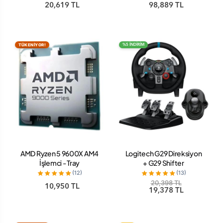
+ PS5 VR 2
20,619 TL
98,889 TL
TÜKENİYOR!
%5 İNDİRİM
AMD Ryzen 5 9600X AM4
Logitech G29 Direksiyon
İşlemci - Tray
+ G29 Shifter
(12)
(13)
20,398 TL
10,950 TL
19,378 TL