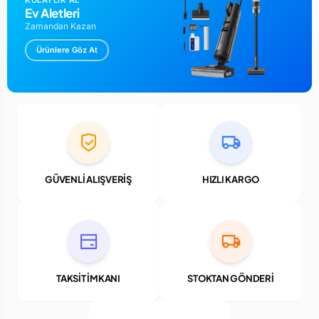
KOLAYLIK AL
Ev Aletleri
Zamandan Kazan
Ürünlere Göz At
GÜVENLİ ALIŞVERİŞ
HIZLI KARGO
TAKSİT İMKANI
STOKTAN GÖNDERİ