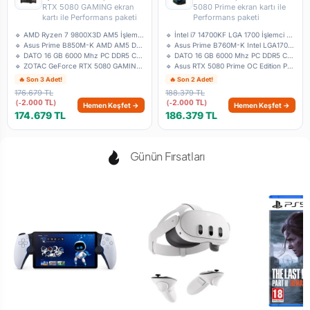
RTX 5080 GAMING ekran
5080 Prime ekran kartı ile
kartı ile Performans paketi
Performans paketi
🔹 AMD Ryzen 7 9800X3D AM5 İşlemci - Tray
🔹 İntel i7 14700KF LGA 1700 İşlemci - Tray
🔹 Asus Prime B850M-K AMD AM5 DDR5 Micro AT
🔹 Asus Prime B760M-K Intel LGA1700 DDR5 Mi
🔹 DATO 16 GB 6000 Mhz PC DDR5 CL38 Ram Bul
🔹 DATO 16 GB 6000 Mhz PC DDR5 CL38 Ram Bul
🔹 ZOTAC GeForce RTX 5080 GAMING SOLID CORE
🔹 Asus RTX 5080 Prime OC Edition PRIME-RTX
🔥 Son 3 Adet!
🔥 Son 2 Adet!
176.679 TL
188.379 TL
(-2.000 TL)
(-2.000 TL)
Hemen Keşfet →
Hemen Keşfet →
174.679 TL
186.379 TL
Günün Fırsatları