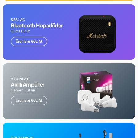
SESİ AÇ
Bluetooth Hoparlörler
Gücü Dinle
Ürünlere Göz At
AYDINLAT
Akıllı Ampüller
Hemen Kullan
Ürünlere Göz At