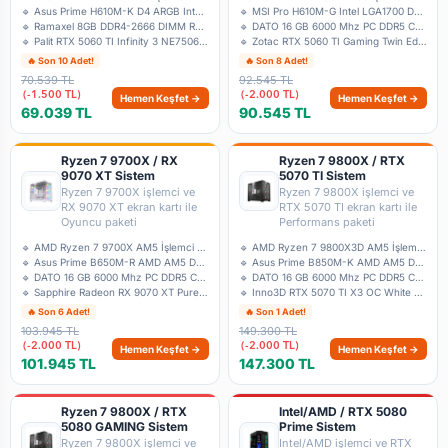
🔹 Asus Prime H610M-K D4 ARGB Intel LGA1700
🔹 MSI Pro H610M-G Intel LGA1700 DDR5 Micro
🔹 Ramaxel 8GB DDR4-2666 DIMM RMUA5110MH78H
🔹 DATO 16 GB 6000 Mhz PC DDR5 CL38 Ram Bul
🔹 Palit RTX 5060 TI Infinity 3 NE7506T019T
🔹 Zotac RTX 5060 TI Gaming Twin Edge ZT-B5
🔥 Son 10 Adet!
🔥 Son 8 Adet!
70.539 TL
92.545 TL
(-1.500 TL)
(-2.000 TL)
Hemen Keşfet →
Hemen Keşfet →
69.039 TL
90.545 TL
Ryzen 7 9700X / RX
Ryzen 7 9800X / RTX
9070 XT Sistem
5070 TI Sistem
Ryzen 7 9700X işlemci ve
Ryzen 7 9800X işlemci ve
RX 9070 XT ekran kartı ile
RTX 5070 TI ekran kartı ile
Oyuncu paketi
Performans paketi
🔹 AMD Ryzen 7 9700X AM5 İşlemci - Tray
🔹 AMD Ryzen 7 9800X3D AM5 İşlemci - Tray
🔹 Asus Prime B650M-R AMD AM5 DDR5 Micro AT
🔹 Asus Prime B850M-K AMD AM5 DDR5 Micro AT
🔹 DATO 16 GB 6000 Mhz PC DDR5 CL38 Ram Bul
🔹 DATO 16 GB 6000 Mhz PC DDR5 CL38 Ram Bul
🔹 Sapphire Radeon RX 9070 XT Pure Gaming O
🔹 Inno3D RTX 5070 TI X3 OC White N507T3-16
🔥 Son 6 Adet!
🔥 Son 1 Adet!
103.945 TL
149.300 TL
(-2.000 TL)
(-2.000 TL)
Hemen Keşfet →
Hemen Keşfet →
101.945 TL
147.300 TL
Ryzen 7 9800X / RTX
Intel/AMD / RTX 5080
5080 GAMING Sistem
Prime Sistem
Ryzen 7 9800X işlemci ve
Intel/AMD işlemci ve RTX