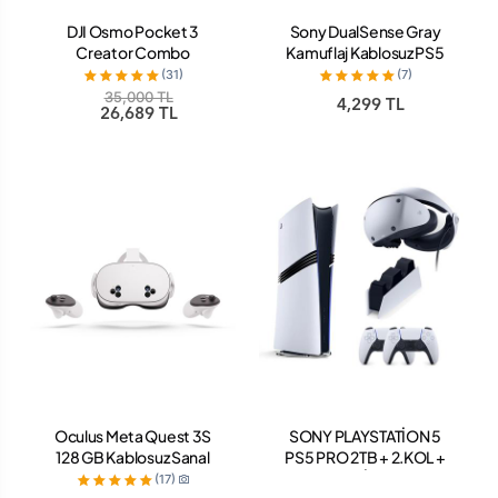
DJI Osmo Pocket 3
Sony DualSense Gray
Creator Combo
Kamuflaj Kablosuz PS5
Oyun Kolu (ithalatçı
(31)
(7)
Garantili)
35,000 TL
4,299 TL
26,689 TL
Oculus Meta Quest 3S
SONY PLAYSTATİON 5
128 GB Kablosuz Sanal
PS5 PRO 2TB + 2.KOL +
Gerçeklik Gözlüğü
SONY ŞARJ İSTASYONU
(17)