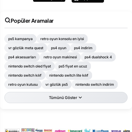
mevcuttur. Hafta içi 15:00 kadar verilen siparişler aynı gün
kargoya teslim edilir.
Popüler Aramalar
ps5 kampanya
retro oyun konsolu en iyisi
vr gözlük meta quest
ps4 oyun
ps4 indirim
ps4 aksesuarları
retro oyun makinesi
ps4 dualshock 4
nintendo switch oled fiyat
ps5 fiyat en ucuz
nintendo switch kılıf
nintendo switch lite kılıf
retro oyun kutusu
vr gözlük ps5
nintendo switch indirim
Tümünü Göster