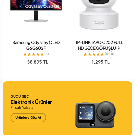
Samsung Odyssey OLED
TP-LİNK TAPO C202 FULL
G6 G60SF
HD GECE GÖRÜŞLÜ IP
LS27FG602SUXUF 27"
Wİ-Fİ GÜVENLİK
(6)
(16)
0.03 ms 2K Pivot 500 Hz
KAMERASI
38,895 TL
1,295 TL
Oyuncu Monitörü
GÜCÜ SEÇ
Elektronik Ürünler
Fırsatı Yakala
Ürünlere Göz At