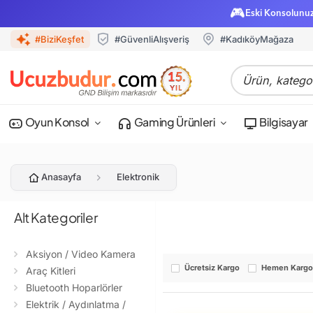
🎮
Eski Konsolunu
#BiziKeşfet
#GüvenliAlışveriş
#KadıköyMağaza
Oyun Konsol
Gaming Ürünleri
Bilgisayar
Anasayfa
Elektronik
Alt Kategoriler
Aksiyon / Video Kamera
Ücretsiz Kargo
Hemen Karg
Araç Kitleri
Bluetooth Hoparlörler
Elektrik / Aydınlatma /