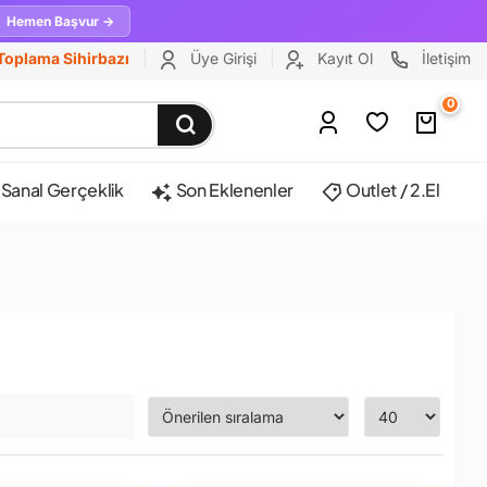
Hemen Başvur →
Toplama Sihirbazı
Üye Girişi
Kayıt Ol
İletişim
0
Sanal Gerçeklik
Son Eklenenler
Outlet / 2.El