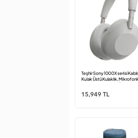
Hometech
HONOR
HP
Huawei
Huntertech
HyperX
İE7OP
Ifrogz
Inca
Infınıx
Insta360
Intenso
Teşhir Sony 1000X serisi Kabl
Jabra
Kulak Üstü Kulaklık, Mikrofonl
JBL
Gürültü Engelleme Özelliği, Pl
JLab
Gümüş - WH-1000XM6
15,949 TL
JULİANO
Juo
K12
Kamosonic
Kemai
KİEHL'S
KİOXİA
KİWİ