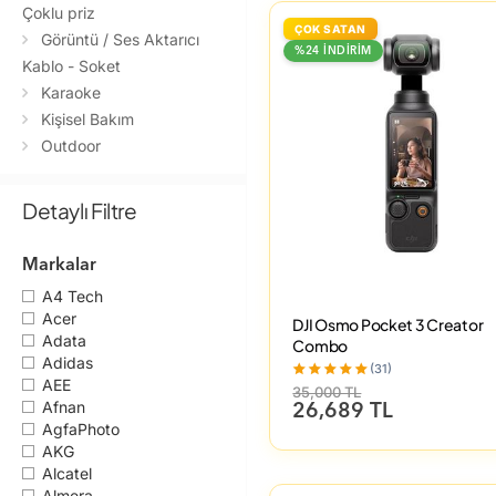
Çoklu priz
ÇOK SATAN
Görüntü / Ses Aktarıcı
%24 İNDİRİM
Kablo - Soket
Karaoke
Kişisel Bakım
Outdoor
Pil
Projeksiyonlar
Detaylı Filtre
Radyo
Sarf-Temizleme Ürünleri
Markalar
Ses Kayıt Cihazı
A4 Tech
Televizyon
Acer
DJI Osmo Pocket 3 Creator
Televizyon Aksesuarları
Adata
Combo
/ Askı Aparatı
Adidas
(31)
Tripodlar
AEE
35,000 TL
Afnan
Uydu Alıcısı
26,689 TL
AgfaPhoto
Yaka Mikrofonu
AKG
Kulaklıklar
Alcatel
Fotoğraf Mak. /
Almera