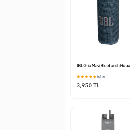
Kingston
Knstar
Kodak
Koleer
KRAFT
Lattafa Khamrah
Lavalier
Laxon
Ldnio
Legend
Lenatech
JBL Grip Mavi Bluetooth Hopa
Lenovo
Lexar
(5)
LG
3,950 TL
Linktech
Logitech
Loona
Lucatech
Magbox
Magnavox
Marshall
Marsstar