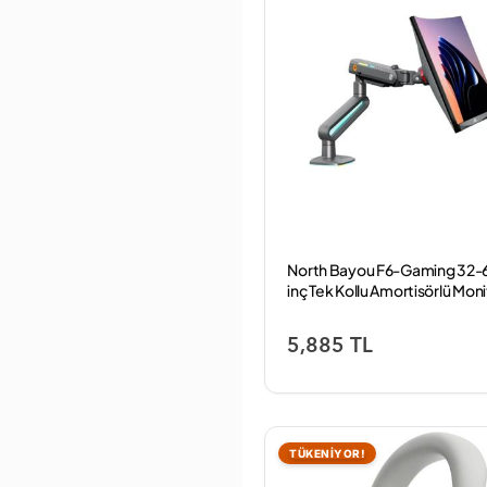
French Avenue
Fujifilm
Fulltech
General
Gesi
Globex
Gobax
Gold Master
Golone
Goodram
GoPro
Govee
North Bayou F6-Gaming 32-
GP
inç Tek Kollu Amortisörlü Moni
Greatnice
Standı
Hadron
HAMA
5,885 TL
HARMAN KARDON
Havit
Haylou
Hikvision
Hiremco
TÜKENİYOR!
Hollyland