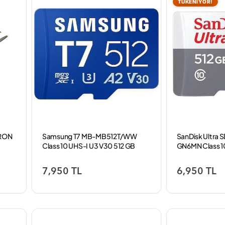
TÜKENİYOR!
DRON
Samsung T7 MB-MB512T/WW
SanDisk Ultra
Class 10 UHS-I U3 V30 512 GB
GN6MN Class 10
Micro SD Kart
GB Micro SD Ka
7,950 TL
6,950 TL