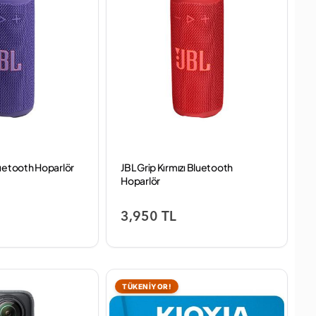
luetooth Hoparlör
JBL Grip Kırmızı Bluetooth
Hoparlör
3,950 TL
TÜKENİYOR!