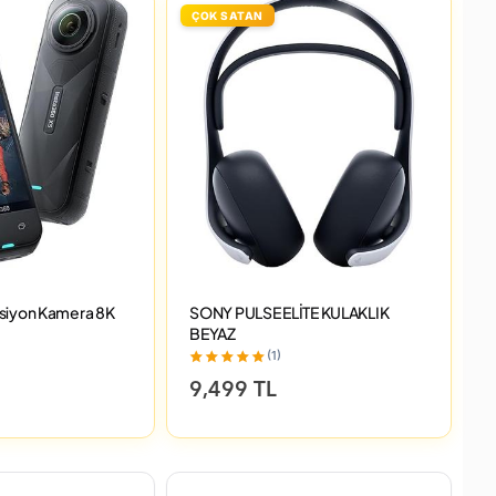
ÇOK SATAN
ksiyon Kamera 8K
SONY PULSE ELİTE KULAKLIK
BEYAZ
(1)
9,499 TL