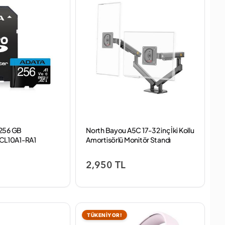
 256 GB
North Bayou A5C 17-32 inç İki Kollu
L10A1-RA1
Amortisörlü Monitör Standı
Class10 V10 Micro
2,950 TL
TÜKENİYOR!