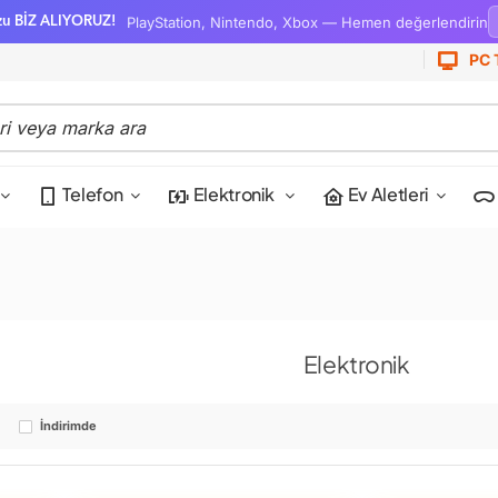
PlayStation, Nintendo, Xbox — Hemen değerlendirin
zu BİZ ALIYORUZ!
PC 
Telefon
Elektronik
Ev Aletleri
Elektronik
o
İndirimde