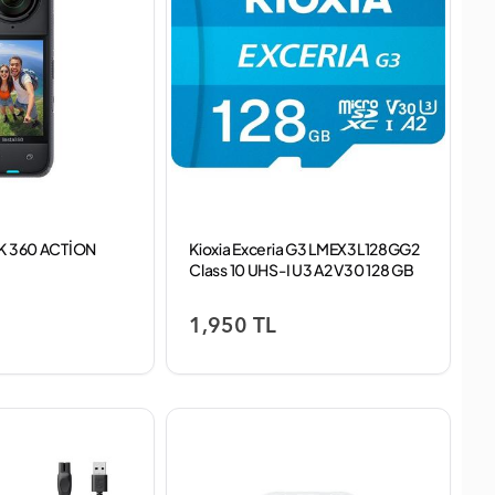
8K 360 ACTİON
Kioxia Exceria G3 LMEX3L128GG2
Class 10 UHS-I U3 A2 V30 128 GB
Micro SD Kart
1,950 TL