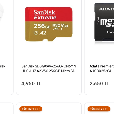
ulak
SanDisk SDSQXAV-256G-GN6MN
Adata Premier
UHS-I U3 A2 V30 256 GB Micro SD
AUSDX256GUIC
Kart
100MB/s UHS-I 
SD Kart
4,950 TL
2,650 TL
TÜKENİYOR!
TÜKENİYOR!