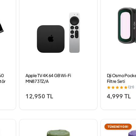
60
Apple TV 4K 64 GB Wi-Fi
Dji Osmo Pocke
tör
MN873TZ/A
Filtre Seti
(21)
12,950 TL
4,999 TL
TÜKENİYOR!