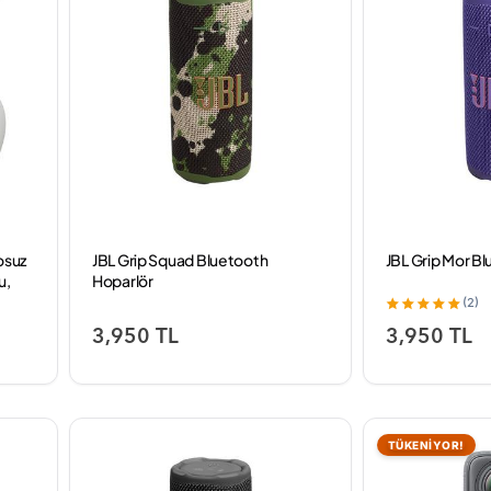
osuz
JBL Grip Squad Bluetooth
JBL Grip Mor B
u,
Hoparlör
atin
(2)
3,950 TL
3,950 TL
TÜKENİYOR!