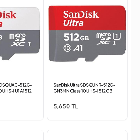
 SDSQUAC-512G-
SanDisk Ultra SDSQUNR-512G-
 UHS-I U1 A1 512
GN3MN Class 10 UHS-I 512 GB
rt
Micro SD Kart
5,650 TL