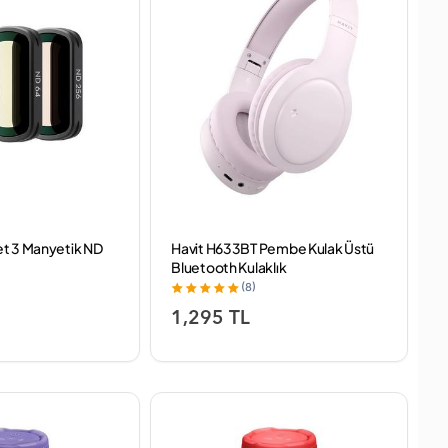
t 3 Manyetik ND
Havit H633BT Pembe Kulak Üstü
Bluetooth Kulaklık
(8)
1,295 TL