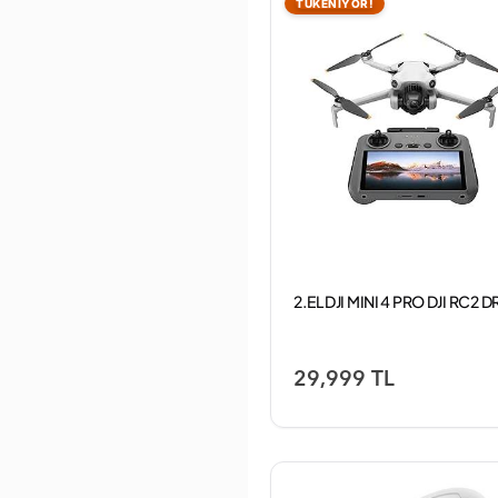
TÜKENİYOR!
Bluedio
Bluehouse
BLYSS
Bose
Botech
Boya
Braun
Bravoo Sat
BULLWARK
Calibro
Candc
Canon
CATA
2.EL DJI MINI 4 PRO DJI RC2 
Cellularline
Celly
CMF
Coby
29,999 TL
Cool Moon
Cooler Master
Corby
Corsair
Dahua