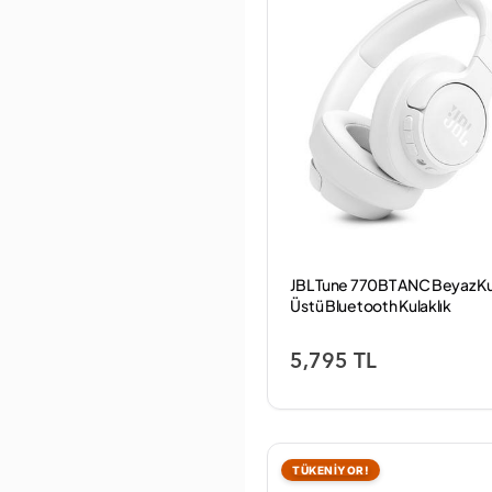
Dell
Dexim
DİGİPOD
DiaEntegrasyon
Diger
Divoom
DJI
Duracell
Dyson
Eclipse
Ednet
Eken
Electro Wind
JBL Tune 770BT ANC Beyaz K
Electromaster
Üstü Bluetooth Kulaklık
ENERGİZER
Epson
Everest
5,795 TL
Everton
EZVIZ
Fakir
Ferro
Focusrite
TÜKENİYOR!
FP