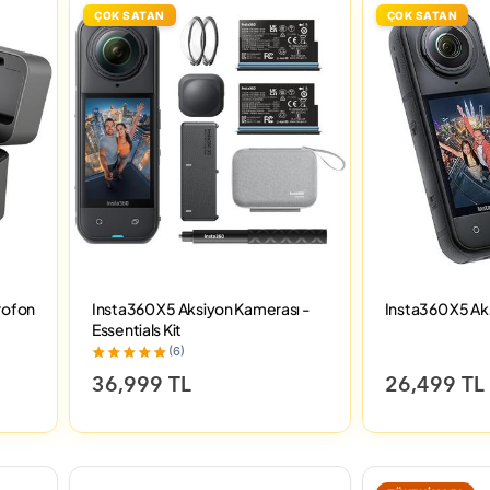
ÇOK SATAN
ÇOK SATAN
krofon
Insta360 X5 Aksiyon Kamerası -
Insta360 X5 A
Essentials Kit
(6)
36,999 TL
26,499 TL