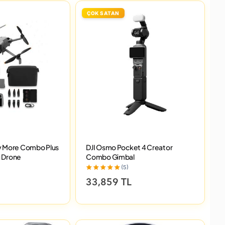
ÇOK SATAN
Fly More Combo Plus
DJI Osmo Pocket 4 Creator
ı Drone
Combo Gimbal
(5)
33,859 TL