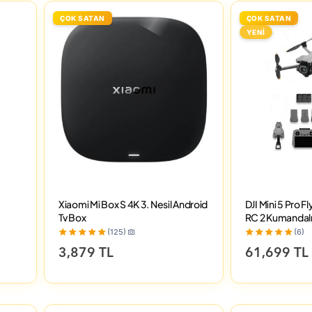
ÇOK SATAN
ÇOK SATAN
YENİ
Xiaomi Mi Box S 4K 3. Nesil Android
DJI Mini 5 Pro 
Tv Box
RC 2 Kumandal
(125)
(6)
3,879 TL
61,699 TL