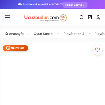
🎮
Hemen Başvur →
Eski Konsolunuzu BİZ ALIYORUZ!
Anasayfa
Oyun Konsol
PlayStation 4
PlaySt
TÜKENİYOR!