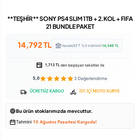
**TEŞHİR** SONY PS4 SLIM 1TB + 2.KOL + FIFA
21 BUNDLE PAKET
14,792
TL
Havale/EFT %3 indirimli:
14,349
TL
den başlayan taksitler ile
1,713 TL
3 Değerlendirme
5,0
ÜCRETSİZ KARGO
İST. İÇİ MOTO KURYE
Bu ürün stoklarımızda mevcuttur.
Tahmini
10 Ağustos Pazartesi Kargoda!