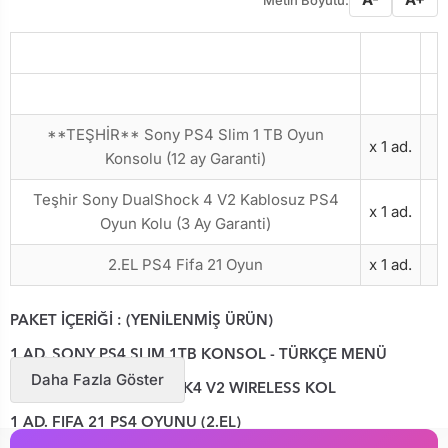
Metin Boyutu:
Ürün Adı
Miktar
**TEŞHİR** Sony PS4 Slim 1 TB Oyun
x 1 ad.
Konsolu (12 ay Garanti)
Teşhir Sony DualShock 4 V2 Kablosuz PS4
x 1 ad.
Oyun Kolu (3 Ay Garanti)
2.EL PS4 Fifa 21 Oyun
x 1 ad.
PAKET İÇERİĞİ
: (YENİLENMİŞ ÜRÜN)
1 AD. SONY PS4 SLIM 1TB KONSOL - TÜRKÇE MENÜ
Daha Fazla Göster
2 AD. SONY DUALSHOCK4 V2 WIRELESS KOL
1 AD. FIFA 21 PS4 OYUNU (2.EL)