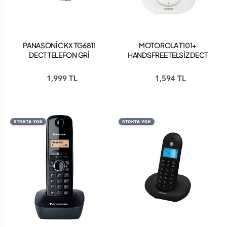
PANASONİC KX TG6811
MOTOROLA T101+
DECT TELEFON GRİ
HANDSFREE TELSİZ DECT
TELEFON BEYAZ
1,999 TL
1,594 TL
STOKTA YOK
STOKTA YOK