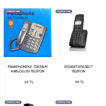
STOKTA YOK
STOKTA YOK
PANAPHONE KX-T2838LM
GIGASET A116 DECT
KABLOLU EV TELEFON
TELEFON
69 TL
99 TL
STOKTA YOK
STOKTA YOK