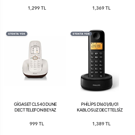
1,299 TL
1,369 TL
STOKTA YOK
STOKTA YOK
GİGASET CL540 DUNE
PHİLİPS D1601/B/01
DECT TELEFON BEYAZ
KABLOSUZ DECT TELSİZ
TELEFON
999 TL
1,389 TL