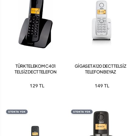
TÜRK TELEKOM C401
GİGASET A120 DECT TELSİZ
TELSİZ DECT TELEFON
TELEFON BEYAZ
129 TL
149 TL
STOKTA YOK
STOKTA YOK