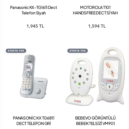
Panasonic KX-TG1611 Dect
MOTOROLA T101
Telefon Siyah
HANDSFREE DECT SİYAH
TELSİZ TELEFON
1,945 TL
1,594 TL
STOKTA YOK
STOKTA YOK
PANASONİC KX TG6811
BEBEVO GÖRÜNTÜLÜ
DECT TELEFON GRİ
BEBEK TELSİZİ VM901