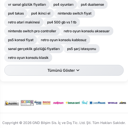
vr sanal gözlük fiyatları
ps4 oyunları
ps4 dualsense
ps4 takas
ps4 ikinci el
nintendo switch fiyat
retro atari makinesi
ps4 500 gb vs 1 tb
nintendo switch pro controller
retro oyun konsolu aksesuar
ps5 konsol fiyat
retro oyun konsolu kablosuz
sanal gerçeklik gözlüğü fiyatları
ps5 şarj istasyonu
retro oyun konsolu klasik
Tümünü Göster
Copyright © 2026 GND Bilşim Sis. İç ve Dış Tic. Ltd. Şti. Tüm Hakları Saklıdır.