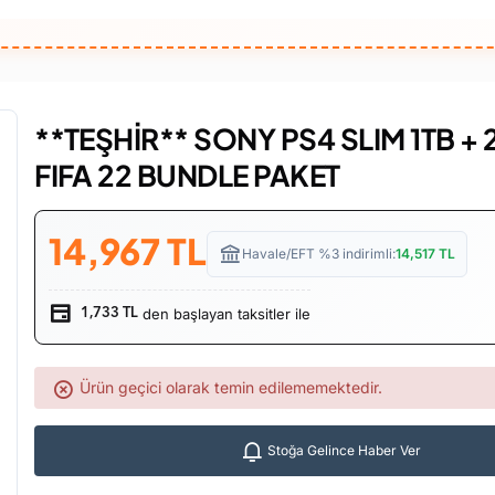
**TEŞHİR** SONY PS4 SLIM 1TB + 
FIFA 22 BUNDLE PAKET
14,967
TL
Havale/EFT %3 indirimli:
14,517
TL
den başlayan taksitler ile
1,733 TL
Ürün geçici olarak temin edilememektedir.
Stoğa Gelince Haber Ver