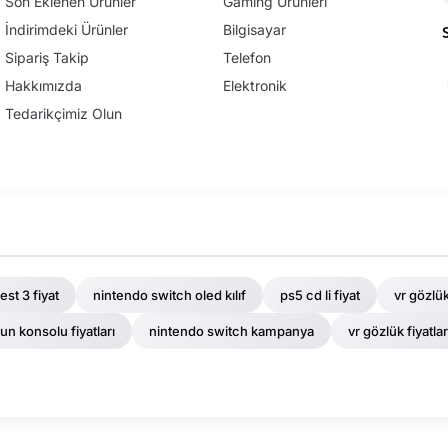
Son Eklenen Ürünler
Gaming Ürünleri
İndirimdeki Ürünler
Bilgisayar
Sipariş Takip
Telefon
Hakkımızda
Elektronik
Tedarikçimiz Olun
st 3 fiyat
nintendo switch oled kılıf
ps5 cd li fiyat
vr gözlük
un konsolu fiyatları
nintendo switch kampanya
vr gözlük fiyatlar