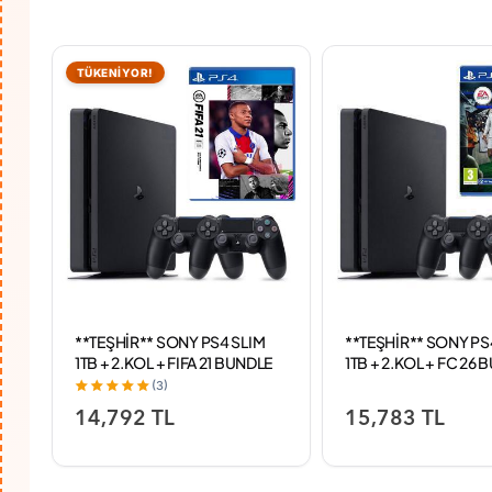
TÜKENİYOR!
**TEŞHİR** SONY PS4 SLIM
**TEŞHİR** SONY PS
ah
1TB + 2.KOL + FIFA 21 BUNDLE
1TB + 2.KOL + FC 26
PAKET
PAKET
(3)
14,792 TL
15,783 TL