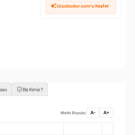
Ucuzbudur.com'u Keşfet
ları
Biz Kimiz ?
A-
A+
Metin Boyutu:
Miktar