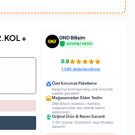
2.KOL +
GND Bilişim
GÜVENLİ SATICI
9.8
1.590 değerlendirme
Özel Korumalı Paketleme
Kargonuz kırılmaya karşı özel korumalı
paketle gönderilir.
Mağazamızdan Elden Teslim
GND Bilişim İstanbul / Kadıköy
mağazamızdan test ederek teslim
alabilirsiniz.
Orijinal Ürün & Resmi Garanti
%100 Orijinal, Distribütör veya İthalatçı
Garantili.