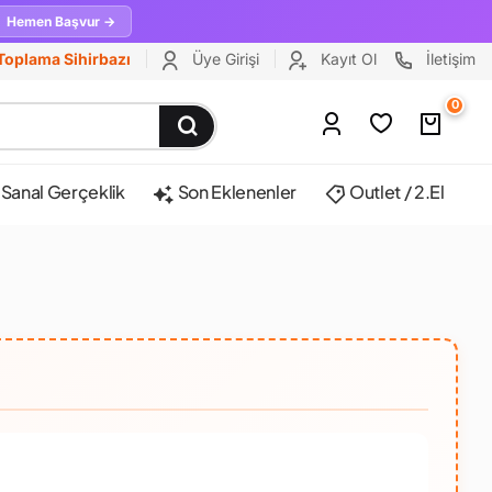
Hemen Başvur →
Toplama Sihirbazı
Üye Girişi
Kayıt Ol
İletişim
0
Sanal Gerçeklik
Son Eklenenler
Outlet / 2.El