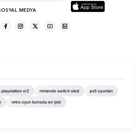
SOSYAL MEDYA
 playstation vr2
nintendo switch oled
ps5 oyunları
ı
retro oyun konsolu en iyisi