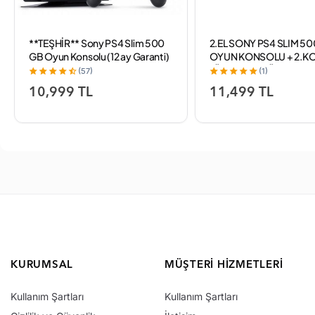
**TEŞHİR** Sony PS4 Slim 500
2.EL SONY PS4 SLIM 5
GB Oyun Konsolu (12 ay Garanti)
OYUN KONSOLU + 2.KO
TÜRKÇE MENÜ (12AY GA
(57)
(1)
10,999 TL
11,499 TL
KURUMSAL
MÜŞTERI HIZMETLERI
Kullanım Şartları
Kullanım Şartları