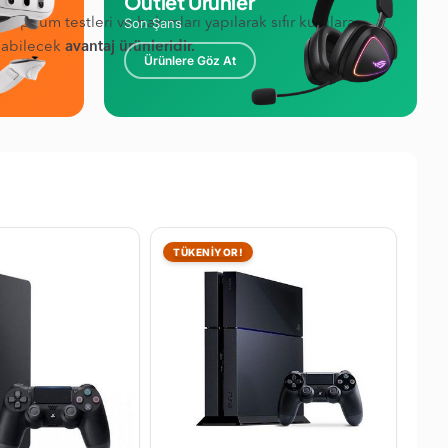
Outlet Ürünler
Son Şans
ıp tüm testleri ve bakımları yapılarak sıfır kutulara
olabilecek
avantaj ürünleridir.
Ürünlere Göz At
TÜKENİYOR!