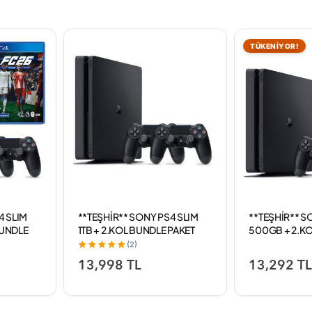
TÜKENİYOR!
4 SLIM
**TEŞHİR** SONY PS4 SLIM
**TEŞHİR** S
 BUNDLE
1TB + 2.KOL BUNDLE PAKET
500GB + 2.KOL
BUNDLE PAKE
(2)
13,998 TL
13,292 T