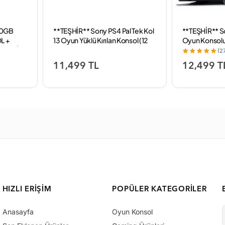
00GB
**TEŞHİR** Sony PS4 Pal Tek Kol
**TEŞHİR** So
L +
13 Oyun Yüklü Kırılan Konsol (12
Oyun Konsolu 
RANTİ)
Ay Garanti)
(2
11,499 TL
12,499 T
HIZLI ERIŞIM
POPÜLER KATEGORILER
Anasayfa
Oyun Konsol