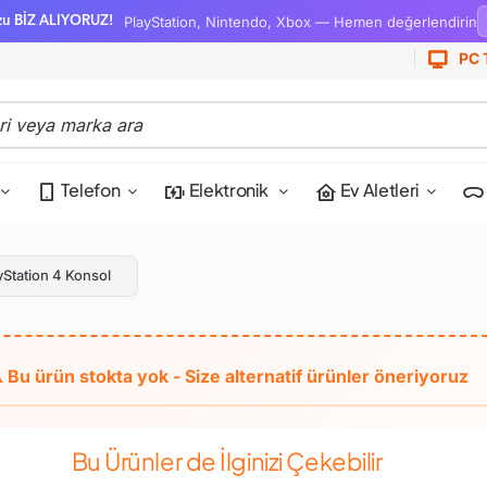
PlayStation, Nintendo, Xbox — Hemen değerlendirin
zu BİZ ALIYORUZ!
PC 
Telefon
Elektronik
Ev Aletleri
yStation 4 Konsol
Bu Ürünler de İlginizi Çekebilir