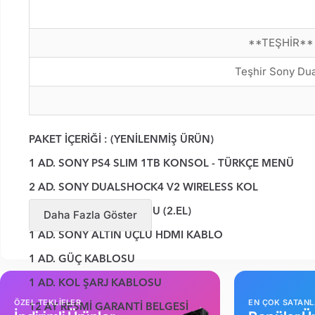
**TEŞHİR** S
Teşhir Sony Dua
PAKET İÇERİĞİ
: (YENİLENMİŞ ÜRÜN)
1 AD. SONY PS4 SLIM 1TB KONSOL - TÜRKÇE MENÜ
2 AD. SONY DUALSHOCK4 V2 WIRELESS KOL
1 AD. FIFA 22 PS4 OYUNU (2.EL)
Daha Fazla Göster
1 AD. SONY ALTIN UÇLU HDMI KABLO
1 AD. GÜÇ KABLOSU
1 AD. KOL ŞARJ KABLOSU
ÖZEL TEKLİFLER
EN ÇOK SATAN
12 AY RESMİ GARANTİ BELGESİ