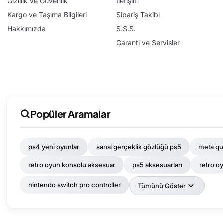
Gizlilik ve Güvenlik
İletişim
Kargo ve Taşıma Bilgileri
Sipariş Takibi
Hakkımızda
S.S.S.
Garanti ve Servisler
Popüler Aramalar
ps4 yeni oyunlar
sanal gerçeklik gözlüğü ps5
meta que
retro oyun konsolu aksesuar
ps5 aksesuarları
retro oy
nintendo switch pro controller
Tümünü Göster