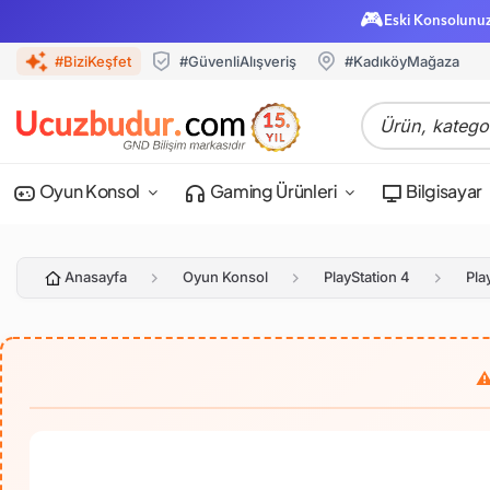
🎮
Eski Konsolunu
#BiziKeşfet
#GüvenliAlışveriş
#KadıköyMağaza
Oyun Konsol
Gaming Ürünleri
Bilgisayar
Anasayfa
Oyun Konsol
PlayStation 4
Pla