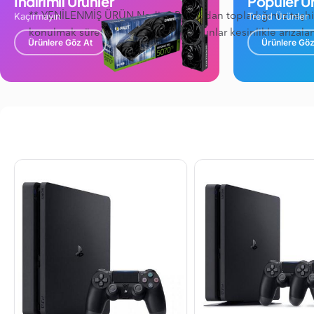
İndirimli Ürünler
Popüler Ür
Kaçırmayın
Trend Ürünler
** YENİLENMİŞ​ ÜRÜN Nedir ? Piyasadan topladığımız teşhir v
konulmak süreti ile satışa sunulur. Bunlar kesinlikle arızal
Ürünlere Göz At
Ürünlere Göz