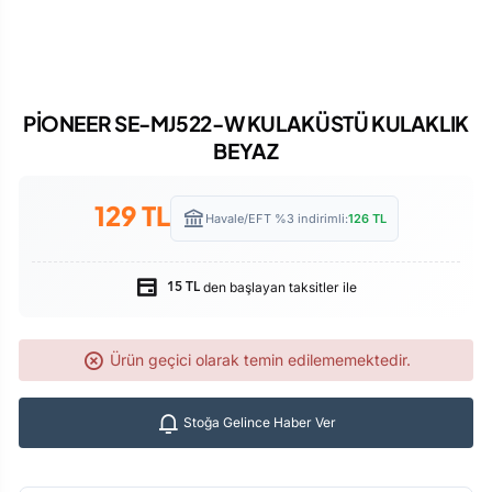
PİONEER SE-MJ522-W KULAKÜSTÜ KULAKLIK
BEYAZ
129
TL
Havale/EFT %3 indirimli:
126
TL
den başlayan taksitler ile
15 TL
Ürün geçici olarak temin edilememektedir.
Stoğa Gelince Haber Ver