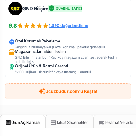
GND Bilişim
GÜVENLİ SATICI
9.8
1.590 değerlendirme
Özel Korumalı Paketleme
Kargonuz kırılmaya karşı özel korumalı paketle gönderilir.
Mağazamızdan Elden Teslim
GND Bilişim İstanbul / Kadıköy mağazamızdan test ederek teslim
alabilirsiniz.
Orijinal Ürün & Resmi Garanti
%100 Orijinal, Distribütör veya İthalatçı Garantili.
Ucuzbudur.com'u Keşfet
Ürün Açıklaması
Taksit Seçenekleri
Teslimat Ve İade