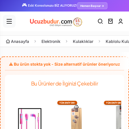
🎮
Hemen Başvur →
Eski Konsolunuzu BİZ ALIYORUZ!
Anasayfa
Elektronik
Kulaklıklar
Kablolu Kul
Bu Ürünler de İlginizi Çekebilir
TÜKENİYOR!
TÜKENİYOR!