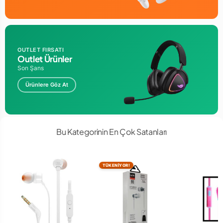
OUTLET FIRSATI
Outlet Ürünler
Son Şans
Ürünlere Göz At
Bu Kategorinin En Çok Satanları
TÜKENİYOR!