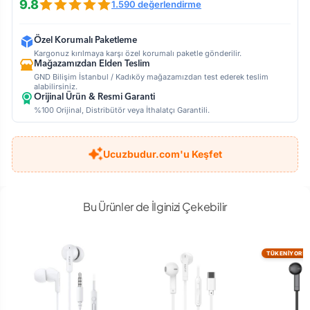
9.8
1.590 değerlendirme
Özel Korumalı Paketleme
Kargonuz kırılmaya karşı özel korumalı paketle gönderilir.
Mağazamızdan Elden Teslim
GND Bilişim İstanbul / Kadıköy mağazamızdan test ederek teslim
alabilirsiniz.
Orijinal Ürün & Resmi Garanti
%100 Orijinal, Distribütör veya İthalatçı Garantili.
Ucuzbudur.com'u Keşfet
Bu Ürünler de İlginizi Çekebilir
TÜKENİYOR!