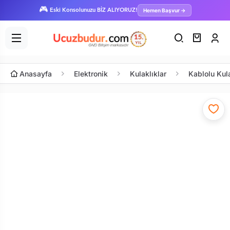
🎮
Hemen Başvur →
Eski Konsolunuzu BİZ ALIYORUZ!
Anasayfa
Elektronik
Kulaklıklar
Kablolu Kul