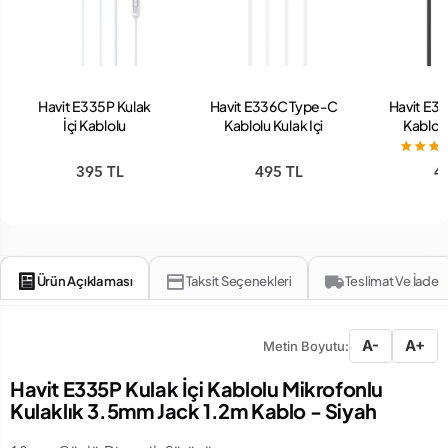
Havit E335P Kulak
Havit E336C Type-C
Havit E3
İçi Kablolu
Kablolu Kulak Içi
Kablolu
Mikrofonlu Kulaklık
Kulaklık Beyaz
Kulakl
3.5mm Jack 1.2m
395 TL
495 TL
4
Kablo - Beyaz
Ürün Açıklaması
Taksit Seçenekleri
Teslimat Ve İade
A-
A+
Metin Boyutu:
Havit E335P Kulak İçi Kablolu Mikrofonlu
Kulaklık 3.5mm Jack 1.2m Kablo - Siyah