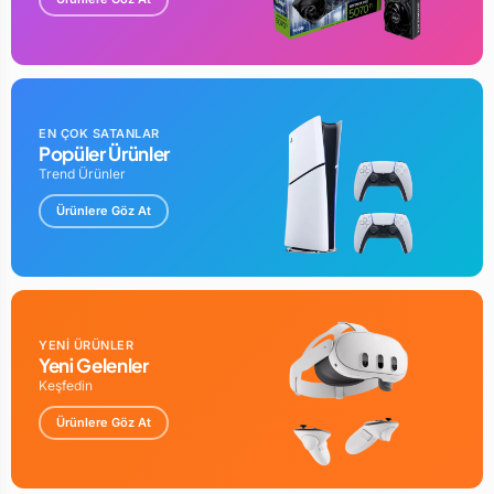
Kulaklık TürüKulak İçi
Aktif Gürültü Önleme (ANC)Yok
Bağlantı TipiKablolu - Jack 3.5 mm
GARANTİ SÜRESİ : 24 AY
EN ÇOK SATANLAR
Popüler Ürünler
Trend Ürünler
Ürünlere Göz At
YENİ ÜRÜNLER
Yeni Gelenler
Keşfedin
Ürünlere Göz At