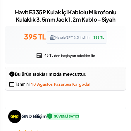
Havit E335P Kulak İçi Kablolu Mikrofonlu
Kulaklık 3.5mm Jack 1.2m Kablo - Siyah
395
TL
Havale/EFT %3 indirimli:
383
TL
den başlayan taksitler ile
45 TL
Bu ürün stoklarımızda mevcuttur.
Tahmini
10 Ağustos Pazartesi Kargoda!
GND Bilişim
GÜVENLİ SATICI