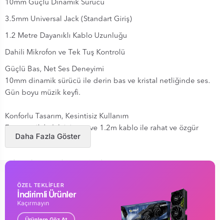
10mm Güçlü Dinamik Sürücü
3.5mm Universal Jack (Standart Giriş)
1.2 Metre Dayanıklı Kablo Uzunluğu
Dahili Mikrofon ve Tek Tuş Kontrolü
Güçlü Bas, Net Ses Deneyimi
10mm dinamik sürücü ile derin bas ve kristal netliğinde ses.
Gün boyu müzik keyfi.
Konforlu Tasarım, Kesintisiz Kullanım
Ergonomik kulak içi yapı ve 1.2m kablo ile rahat ve özgür
Daha Fazla Göster
kullanım.
Tek Tuşla Kontrol, Her Cihazla Uyum
Mikrofonlu kumanda ile aramaları yönet, 3.5mm jack ile tüm
ÖZEL TEKLİFLER
cihazlara bağlan.
İndirimli Ürünler
Kaçırmayın
Kablo Uzunluğu1.2 Metre
Sürücü10mm Dinamik Sürücü
Ürünlere Göz At