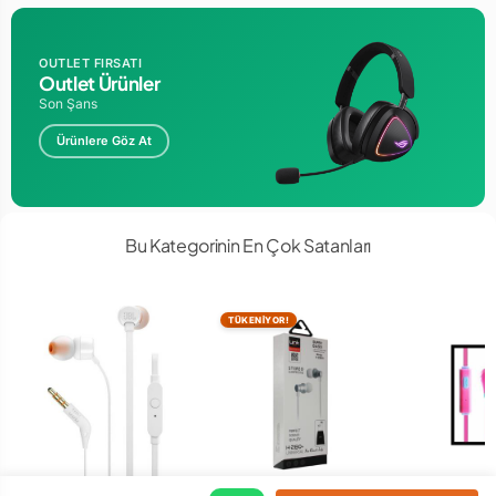
OUTLET FIRSATI
Outlet Ürünler
Son Şans
Ürünlere Göz At
Bu Kategorinin En Çok Satanları
TÜKENİYOR!