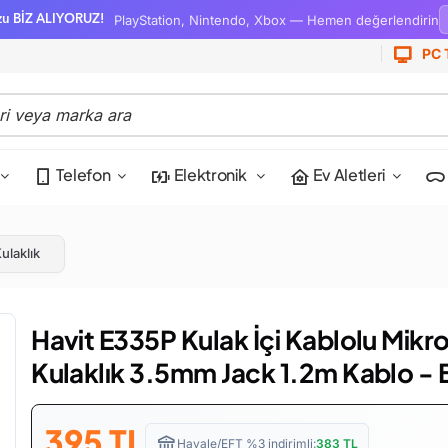
PlayStation, Nintendo, Xbox — Hemen değerlendirin
zu BİZ ALIYORUZ!
PC 
Telefon
Elektronik
Ev Aletleri
ulaklık
Havit E335P Kulak İçi Kablolu Mikr
Kulaklık 3.5mm Jack 1.2m Kablo -
395
TL
Havale/EFT %3 indirimli:
383
TL