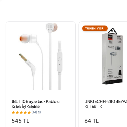
TÜKENİYOR!
JBL T110 Beyaz Jack Kablolu
LINKTECH H-280 BEYA
Kulak İçi Kulaklık
KULAKLIK
(14)
545 TL
64 TL