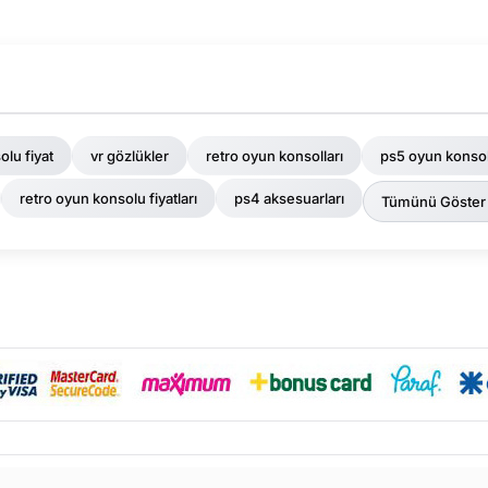
olu fiyat
vr gözlükler
retro oyun konsolları
ps5 oyun konso
retro oyun konsolu fiyatları
ps4 aksesuarları
Tümünü Göster