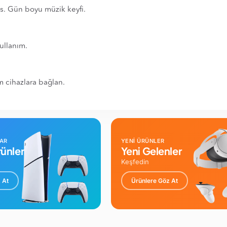
es. Gün boyu müzik keyfi.
ullanım.
m cihazlara bağlan.
LAR
YENİ ÜRÜNLER
ünler
Yeni Gelenler
Keşfedin
 At
Ürünlere Göz At