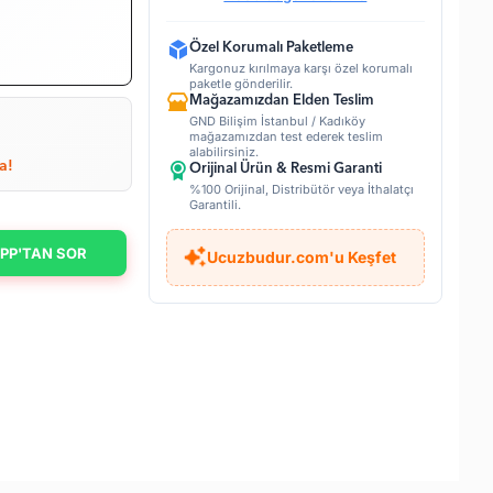
Özel Korumalı Paketleme
Kargonuz kırılmaya karşı özel korumalı
paketle gönderilir.
Mağazamızdan Elden Teslim
GND Bilişim İstanbul / Kadıköy
mağazamızdan test ederek teslim
alabilirsiniz.
a!
Orijinal Ürün & Resmi Garanti
%100 Orijinal, Distribütör veya İthalatçı
Garantili.
PP'TAN SOR
Ucuzbudur.com'u Keşfet