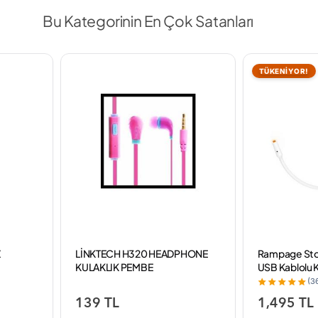
Bu Kategorinin En Çok Satanları
TÜKENİYOR!
Z
LİNKTECH H320 HEADPHONE
Rampage Sto
KULAKLIK PEMBE
USB Kablolu 
Kulaklığı
(3
139 TL
1,495 TL