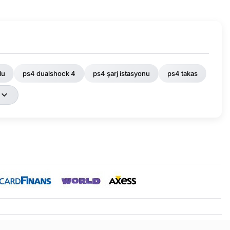
lu
ps4 dualshock 4
ps4 şarj istasyonu
ps4 takas