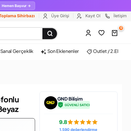
Hemen Başvur →
Toplama Sihirbazı
Üye Girişi
Kayıt Ol
İletişim
0
Sanal Gerçeklik
Son Eklenenler
Outlet / 2.El
ofonlu
GND Bilişim
GÜVENLİ SATICI
 Beyaz
9.8
1.590 değerlendirme