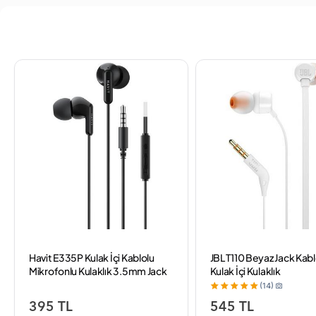
Havit E335P Kulak İçi Kablolu
JBL T110 Beyaz Jack Kabl
Mikrofonlu Kulaklık 3.5mm Jack
Kulak İçi Kulaklık
1.2m Kablo - Siyah
(14)
395 TL
545 TL