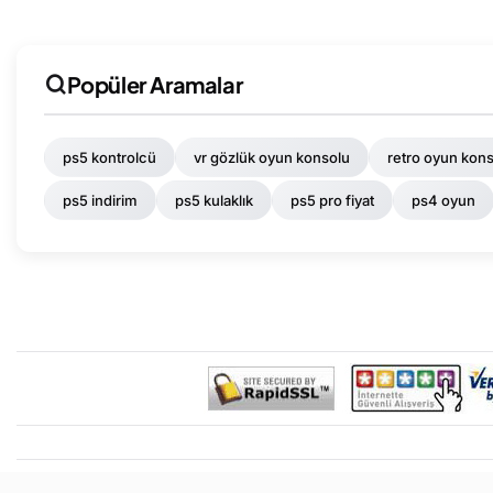
Popüler Aramalar
ps5 kontrolcü
vr gözlük oyun konsolu
retro oyun kons
ps5 indirim
ps5 kulaklık
ps5 pro fiyat
ps4 oyun