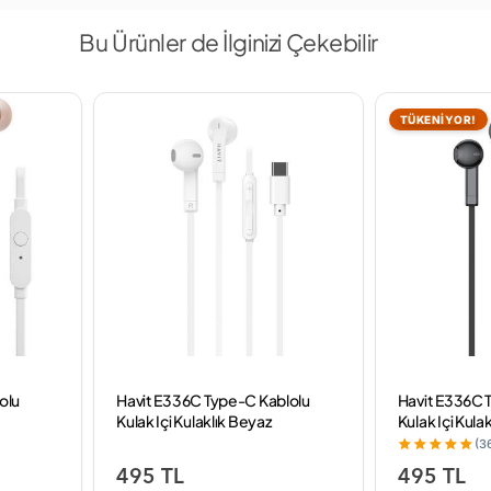
Bu Ürünler de İlginizi Çekebilir
TÜKENİYOR!
olu
Havit E336C Type-C Kablolu
Havit E336C 
Kulak Içi Kulaklık Beyaz
Kulak Içi Kulak
(3
495 TL
495 TL