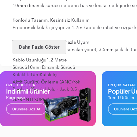
10mm dinamik sürücü ile derin bas ve kristal netliğinde s
Konforlu Tasarım, Kesintisiz Kullanım
Ergonomik kulak içi yapı ve 1.2m kablo ile rahat ve özgür k
Tek Tuşla Kontrol, Her Cihazla Uyum
Daha Fazla Göster
Mikrofonlu kumanda ile aramaları yönet, 3.5mm jack ile tü
Kablo Uzunluğu1.2 Metre
Sürücü10mm Dinamik Sürücü
Kulaklık TürüKulak İçi
Aktif Gürültü Önleme (ANC)Yok
ÖZEL TEKLİFLER
EN ÇOK SATAN
İndirimli Ürünler
Popüler Ür
Bağlantı TipiKablolu - Jack 3.5 mm
Kaçırmayın
Trend Ürünler
GARANTİ SÜRESİ : 24 AY
Ürünlere Göz At
Ürünlere Göz