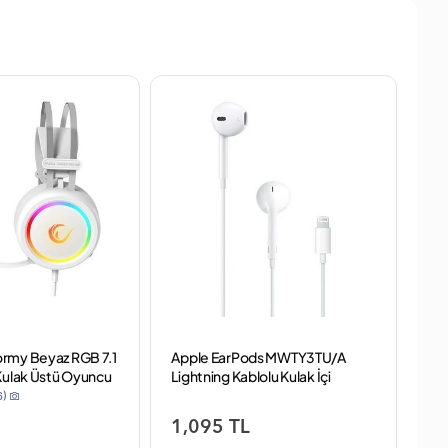
TÜ
rmy Beyaz RGB 7.1
Apple EarPods MWTY3TU/A
Ap
Kulak Üstü Oyuncu
Lightning Kablolu Kulak İçi
Typ
Kulaklık
6)
1,095 TL
1,