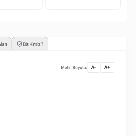
ları
Biz Kimiz ?
A-
A+
Metin Boyutu: