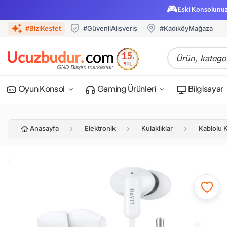
🎮
Eski Konsolunu
#BiziKeşfet
#GüvenliAlışveriş
#KadıköyMağaza
Oyun Konsol
Gaming Ürünleri
Bilgisayar
Anasayfa
Elektronik
Kulaklıklar
Kablolu K