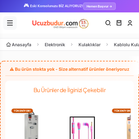
🎮
Hemen Başvur →
Eski Konsolunuzu BİZ ALIYORUZ!
Anasayfa
Elektronik
Kulaklıklar
Kablolu Kul
Bu Ürünler de İlginizi Çekebilir
TÜKENİYOR!
TÜKENİYOR!