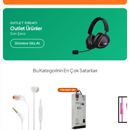
OUTLET FIRSATI
Outlet Ürünler
Son Şans
Ürünlere Göz At
Bu Kategorinin En Çok Satanları
TÜKENİYOR!