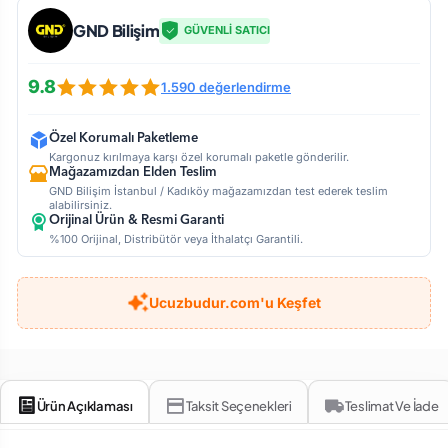
GND Bilişim
GÜVENLİ SATICI
9.8
1.590 değerlendirme
Özel Korumalı Paketleme
Kargonuz kırılmaya karşı özel korumalı paketle gönderilir.
Mağazamızdan Elden Teslim
GND Bilişim İstanbul / Kadıköy mağazamızdan test ederek teslim
alabilirsiniz.
Orijinal Ürün & Resmi Garanti
%100 Orijinal, Distribütör veya İthalatçı Garantili.
Ucuzbudur.com'u Keşfet
Ürün Açıklaması
Taksit Seçenekleri
Teslimat Ve İade