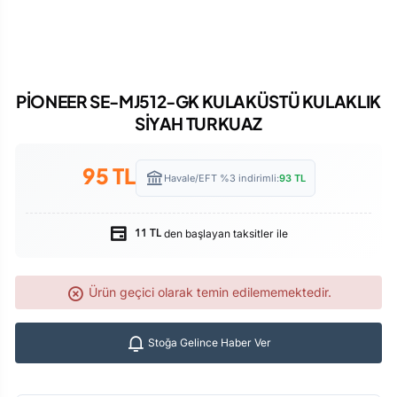
PİONEER SE-MJ512-GK KULAKÜSTÜ KULAKLIK
SİYAH TURKUAZ
95
TL
Havale/EFT %3 indirimli:
93
TL
den başlayan taksitler ile
11 TL
Ürün geçici olarak temin edilememektedir.
Stoğa Gelince Haber Ver