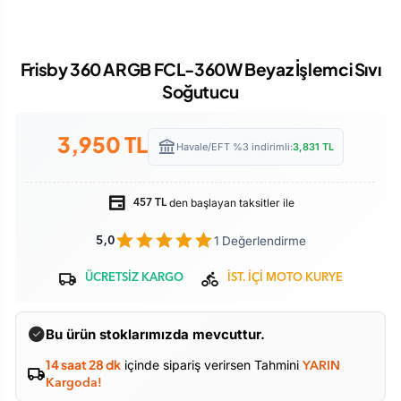
Frisby 360 ARGB FCL-360W Beyaz İşlemci Sıvı
Soğutucu
3,950
TL
Havale/EFT %3 indirimli:
3,831
TL
den başlayan taksitler ile
457 TL
1 Değerlendirme
5,0
ÜCRETSİZ KARGO
İST. İÇİ MOTO KURYE
Bu ürün stoklarımızda mevcuttur.
14 saat 28 dk
içinde sipariş verirsen Tahmini
YARIN
Kargoda!