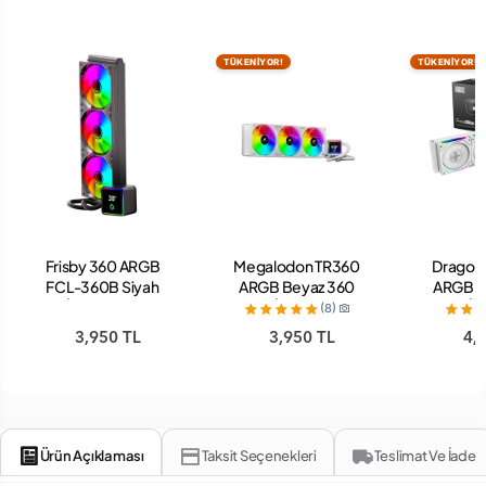
TÜKENİYOR!
TÜKENİYOR!
Frisby 360 ARGB
Megalodon TR360
Dragos 
FCL-360B Siyah
ARGB Beyaz 360
ARGB B
İşlemci Sıvı
mm İşlemci Sıvı
mm İşl
(8)
Soğutucu
Soğutucu
Soğ
3,950 TL
3,950 TL
4,
Ürün Açıklaması
Taksit Seçenekleri
Teslimat Ve İade