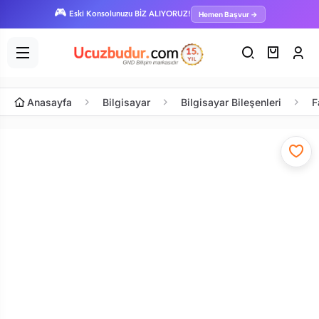
🎮
Hemen Başvur →
Eski Konsolunuzu BİZ ALIYORUZ!
Anasayfa
Bilgisayar
Bilgisayar Bileşenleri
F