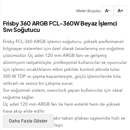
A-
A+
Metin Boyutu:
Frisby 360 ARGB FCL-360W Beyaz İşlemci
Sıvı Soğutucu
Frisby FCL-360 ARGB işlemci soğutucu, yüksek performanslı
bilgisayar sistemleri için özel olarak tasarlanmış sıvı soğutma
çözümüdür. Üç adet 120 mm ARGB fanı ve gelişmiş
alüminyum radyatörüyle, profesyonel kullanıcılar ve oyuncular
için işlemci sıcaklıklarını etkin şekilde kontrol altında tutar.
300 W TDP ısı yayma kapasitesiyle, güçlü işlemcilerde bile
istikrarlı ve sessiz bir çalışma sunar.
Sıvı soğutmalı sistem, overclock yapan kullanıcılar için ideal
soğutma sağlar.
Üç adet 120 mm ARGB fan ile hem estetik hem de yüksek
hava akışı elde edilir.
Alüminyum radyatör ve bakır taban plakası sayesinde hızlı ve
Daha Fazla Göster
verimli ısı transferi gerçekleşir.