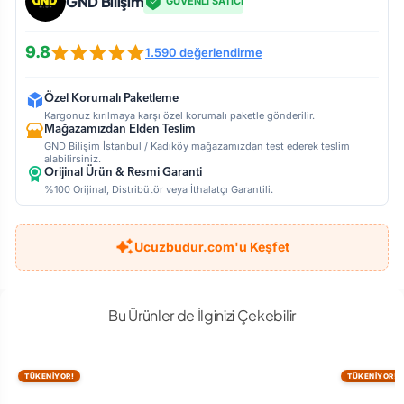
GND Bilişim
GÜVENLİ SATICI
9.8
1.590 değerlendirme
Özel Korumalı Paketleme
Kargonuz kırılmaya karşı özel korumalı paketle gönderilir.
Mağazamızdan Elden Teslim
GND Bilişim İstanbul / Kadıköy mağazamızdan test ederek teslim
alabilirsiniz.
Orijinal Ürün & Resmi Garanti
%100 Orijinal, Distribütör veya İthalatçı Garantili.
Ucuzbudur.com'u Keşfet
Bu Ürünler de İlginizi Çekebilir
TÜKENİYOR!
TÜKENİYOR!