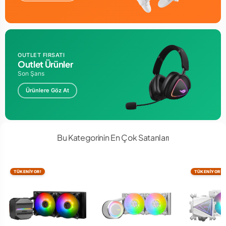
8.Nesil Asetek pompa, daha yüksek akış ve daha sessiz
çalışma için 3 fazlı bir motor barındırır.
Sabitleme Kiti
Soğutma Plakası
OUTLET FIRSATI
8.Nesil Asetek Pompa 3 Fazlı Motor
Outlet Ürünler
Fan Hava Açıklıkları
Son Şans
Gömülü VRM Fan
Ürünlere Göz At
Aluminyum Çerçeve
3,5” Tam Renkli LCD
Bu Kategorinin En Çok Satanları
Gömülü VRM Fanı
Eksen teknolojili daha büyük bir fan hava akışını iyileştirir ve
anakart VRM’inin sıcaklıklarını 35 santigrat derece kadar
TÜKENİYOR!
TÜKENİYOR!
azaltır
Fan Kontrolü
Şimdüç nesil ROG hepsi bir arada soğutucularda pompa ve
gömülü fanların hızını deneyimli FanXpert uzmanlarının