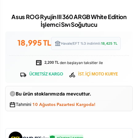
Asus ROG Ryujin III 360 ARGB White Edition
İşlemci Sıvı Soğutucu
18,995
TL
Havale/EFT %3 indirimli:
18,425
TL
den başlayan taksitler ile
2,200 TL
ÜCRETSİZ KARGO
İST. İÇİ MOTO KURYE
Bu ürün stoklarımızda mevcuttur.
Tahmini
10 Ağustos Pazartesi Kargoda!