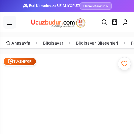
🎮
Hemen Başvur →
Eski Konsolunuzu BİZ ALIYORUZ!
Anasayfa
Bilgisayar
Bilgisayar Bileşenleri
F
TÜKENİYOR!