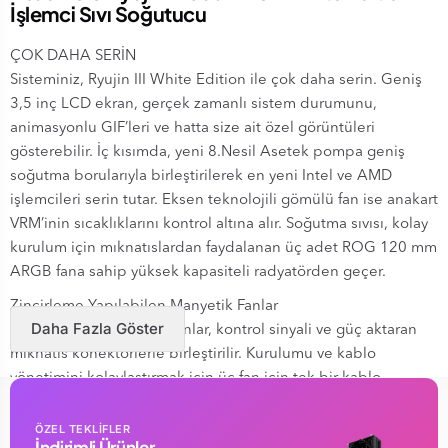
İşlemci Sıvı Soğutucu
ÇOK DAHA SERİN
Sisteminiz, Ryujin III White Edition ile çok daha serin. Geniş
3,5 inç LCD ekran, gerçek zamanlı sistem durumunu,
animasyonlu GIF’leri ve hatta size ait özel görüntüleri
gösterebilir. İç kısımda, yeni 8.Nesil Asetek pompa geniş
soğutma borularıyla birleştirilerek en yeni Intel ve AMD
işlemcileri serin tutar. Eksen teknolojili gömülü fan ise anakart
VRM’inin sıcaklıklarını kontrol altına alır. Soğutma sıvısı, kolay
kurulum için mıknatıslardan faydalanan üç adet ROG 120 mm
ARGB fana sahip yüksek kapasiteli radyatörden geçer.
Zincirleme Yapılabilen Manyetik Fanlar
Daha Fazla Göster
Özelleştirilebilir ARGB fanlar, kontrol sinyali ve güç aktaran
mıknatıs konektörlerle birleştirilir. Kurulumu ve kablo
yönetimini kolaylaştırmak için üç fan için tek bir kablo
yeterlidir.
ÖZEL TEKLİFLER
Tam Renkli 3.5” LCD Ekran
İndirimli Ürünler