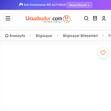
🎮
Hemen Başvur →
Eski Konsolunuzu BİZ ALIYORUZ!
Anasayfa
Bilgisayar
Bilgisayar Bileşenleri
F