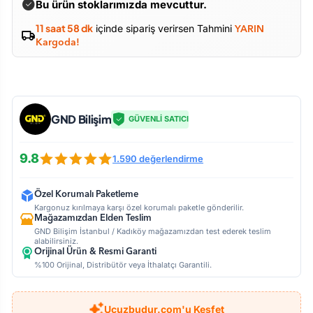
Bu ürün stoklarımızda mevcuttur.
11 saat 58 dk
içinde sipariş verirsen Tahmini
YARIN
Kargoda!
GND Bilişim
GÜVENLİ SATICI
9.8
1.590 değerlendirme
Özel Korumalı Paketleme
Kargonuz kırılmaya karşı özel korumalı paketle gönderilir.
Mağazamızdan Elden Teslim
GND Bilişim İstanbul / Kadıköy mağazamızdan test ederek teslim
alabilirsiniz.
Orijinal Ürün & Resmi Garanti
%100 Orijinal, Distribütör veya İthalatçı Garantili.
Ucuzbudur.com'u Keşfet