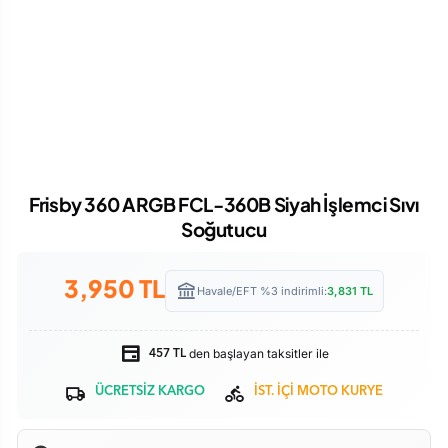
Frisby 360 ARGB FCL-360B Siyah İşlemci Sıvı
Soğutucu
3,950
TL
Havale/EFT %3 indirimli:
3,831
TL
den başlayan taksitler ile
457 TL
ÜCRETSİZ KARGO
İST. İÇİ MOTO KURYE