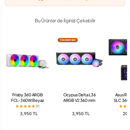
Bu Ürünler de İlginizi Çekebilir
TÜKENİYOR!
Frisby 360 ARGB
Ocypus Delta L36
Asus RO
FCL-360W Beyaz
ARGB V2 360 mm
SLC 360
İşlemci Sıvı
Siyah İşlemci Sıvı
mm Siya
(1)
Soğutucu
Soğutucu
Sıvı 
3,950 TL
3,950 TL
20,