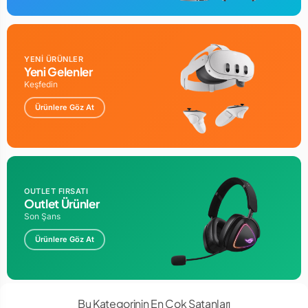
YENİ ÜRÜNLER
Yeni Gelenler
Keşfedin
Ürünlere Göz At
OUTLET FIRSATI
Outlet Ürünler
Son Şans
Ürünlere Göz At
Bu Kategorinin En Çok Satanları