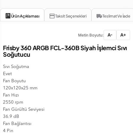
Ürün Açıklaması
Taksit Seçenekleri
Teslimat Ve İade
A-
A+
Metin Boyutu:
Frisby 360 ARGB FCL-360B Siyah İşlemci Sıvı
Soğutucu
Sıvı Soğutma
Evet
Fan Boyutu
120x120x25 mm
Fan Hızı
2550 rpm
Fan Gürültü Seviyesi
36.9 dB
Fan Bağlantısı
4 Pin