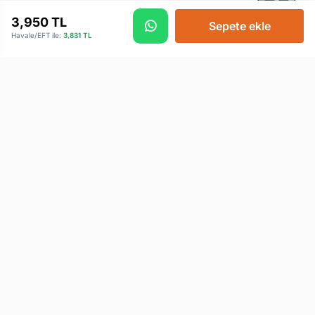
3,950
TL
Sepete ekle
Havale/EFT ile:
3,831
TL
AMD 7500F + B650 + 32GB
AMD Ryzen
DDR5 + 1TB M2 + RTX 5060 Ti -
7600x+B650+32GB DDR5
SHB73
Ram + 1TB M2 SSD + RTX 5070 -
SHB90
75,091 TL
92,445 TL