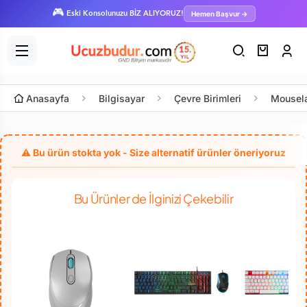
🎮
Hemen Başvur →
Eski Konsolunuzu BİZ ALIYORUZ!
Anasayfa
Bilgisayar
Çevre Birimleri
Mousel
Bu Ürünler de İlginizi Çekebilir