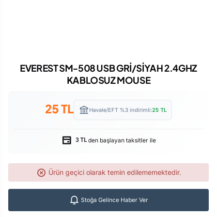
EVEREST SM-508 USB GRİ/SİYAH 2.4GHZ
KABLOSUZ MOUSE
25
TL
Havale/EFT %3 indirimli:
25
TL
den başlayan taksitler ile
3 TL
Ürün geçici olarak temin edilememektedir.
Stoğa Gelince Haber Ver