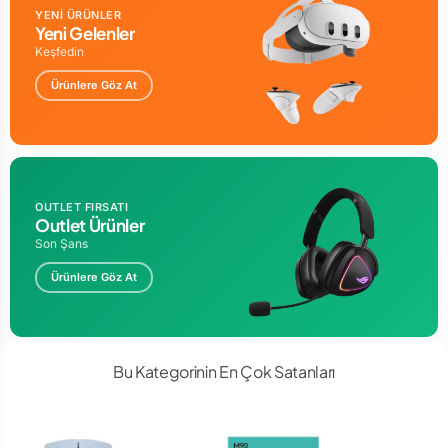
YENİ ÜRÜNLER
Yeni Gelenler
Keşfedin
Ürünlere Göz At
OUTLET FIRSATI
Outlet Ürünler
Son Şans
Ürünlere Göz At
Bu Kategorinin En Çok Satanları