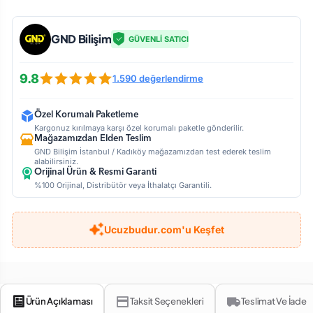
GND Bilişim
GÜVENLİ SATICI
9.8
1.590 değerlendirme
Özel Korumalı Paketleme
Kargonuz kırılmaya karşı özel korumalı paketle gönderilir.
Mağazamızdan Elden Teslim
GND Bilişim İstanbul / Kadıköy mağazamızdan test ederek teslim
alabilirsiniz.
Orijinal Ürün & Resmi Garanti
%100 Orijinal, Distribütör veya İthalatçı Garantili.
Ucuzbudur.com'u Keşfet
Ürün Açıklaması
Taksit Seçenekleri
Teslimat Ve İade