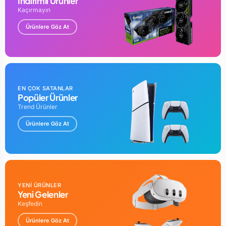
İndirimli Ürünler
53 gr
Kaçırmayın
GARANTİ SÜRESİ : 24 AY
Ürünlere Göz At
EN ÇOK SATANLAR
Popüler Ürünler
Trend Ürünler
Ürünlere Göz At
YENİ ÜRÜNLER
Yeni Gelenler
Keşfedin
Ürünlere Göz At