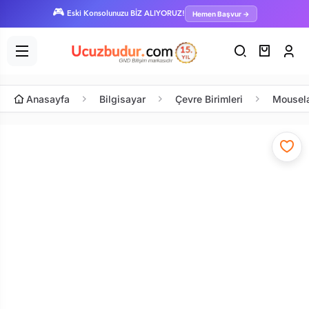
🎮
Hemen Başvur →
Eski Konsolunuzu BİZ ALIYORUZ!
Anasayfa
Bilgisayar
Çevre Birimleri
Mousel