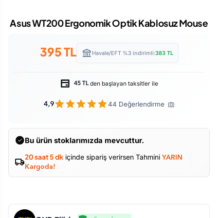
Asus WT200 Ergonomik Optik Kablosuz Mouse
395
TL
Havale/EFT %3 indirimli:
383
TL
den başlayan taksitler ile
45 TL
44 Değerlendirme
4,9
Bu ürün stoklarımızda mevcuttur.
20 saat 5 dk
içinde sipariş verirsen Tahmini
YARIN
Kargoda!