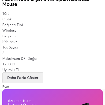
Mouse
Türü
Optik
Bağlantı Tipi
Wireless
Bağlantı
Kablosuz
Tuş Sayısı
3
Maksimum DPI Değeri
1200 DPI
Uyumlu El
Sağ - Sol
Daha Fazla Göster
Pilli
Evet
Pil Tipi
AA Pil
ÖZEL TEKLİFLER
Ağırlık