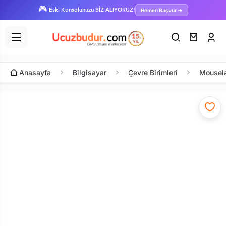
🎮
Hemen Başvur →
Eski Konsolunuzu BİZ ALIYORUZ!
Anasayfa
Bilgisayar
Çevre Birimleri
Mousel