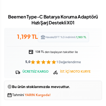
Beemen Type-C Batarya Koruma Adaptörü
Hızlı Şarj Destekli X01
1,199
TL
Havale/EFT %3 indirimli:
1,163
TL
den başlayan taksitler ile
138 TL
1 Değerlendirme
5,0
ÜCRETSİZ KARGO
İST. İÇİ MOTO KURYE
Bu ürün stoklarımızda mevcuttur.
Tahmini
YARIN Kargoda!