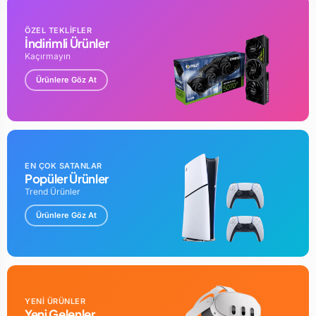
durumunu takip ederek gereksiz enerji aktarımını önlemeye
yardımcı olur.
ÖZEL TEKLİFLER
İndirimli Ürünler
Kompakt ve hafif yapısı sayesinde cebinizde, çantanızda veya
Kaçırmayın
seyahatlerinizde kolayca taşıyabilirsiniz.
Ürünlere Göz At
Type-C giriş ve çıkış tasarımı sayesinde ek kurulum
gerektirmeden tak-çalıştır olarak kullanılabilir.
LED durum göstergesi sayesinde çalışma durumunu kolayca
takip edebilirsiniz.
EN ÇOK SATANLAR
✓ Akıllı Batarya Koruması Gereksiz şarj döngülerinin
Popüler Ürünler
azaltılmasına yardımcı olur.
Trend Ürünler
✓ Güvenli Kullanım Akıllı çip yapısı ile daha kontrollü enerji
Ürünlere Göz At
yönetimi sunar.
✓ Kompakt Tasarım Sadece 25 gram ağırlığında, her yere
kolayca taşınabilir.
✓ LED Gösterge Çalışma durumunu tek bakışta görebilirsiniz.
YENİ ÜRÜNLER
Yeni Gelenler