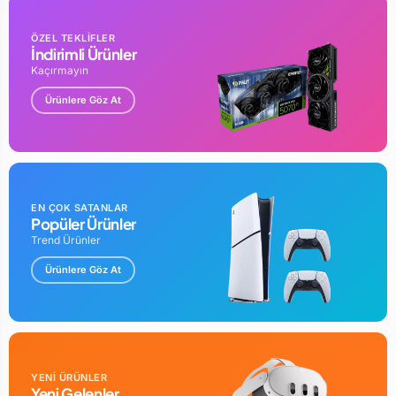
ÖZEL TEKLİFLER
İndirimli Ürünler
Kaçırmayın
Ürünlere Göz At
EN ÇOK SATANLAR
Popüler Ürünler
Trend Ürünler
Ürünlere Göz At
YENİ ÜRÜNLER
Yeni Gelenler