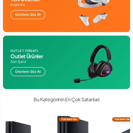
Keşfedin
Ürünlere Göz At
OUTLET FIRSATI
Outlet Ürünler
Son Şans
Ürünlere Göz At
Bu Kategorinin En Çok Satanları
TÜKENİYOR!
TÜKENİYOR!