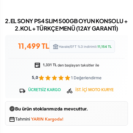
2.EL SONY PS4 SLIM 500GB OYUN KONSOLU +
2.KOL + TÜRKÇE MENÜ (12AY GARANTİ)
11,499
TL
Havale/EFT %3 indirimli:
11,154
TL
den başlayan taksitler ile
1,331 TL
1 Değerlendirme
5,0
ÜCRETSİZ KARGO
İST. İÇİ MOTO KURYE
Bu ürün stoklarımızda mevcuttur.
Tahmini
YARIN Kargoda!