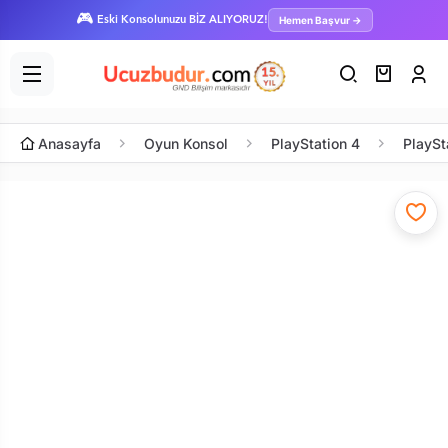
🎮
Hemen Başvur →
Eski Konsolunuzu BİZ ALIYORUZ!
Anasayfa
Oyun Konsol
PlayStation 4
PlaySt