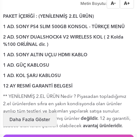
A-
A+
Metin Boyutu:
PAKET İÇERİĞİ
: (YENİLENMİŞ 2.EL ÜRÜN)
1 AD. SONY PS4 SLIM 500GB KONSOL - TÜRKÇE MENÜ
2 AD. SONY DUALSHOCK4 V2 WIRELESS KOL ( 2 Kolda
%100 ORİJİNAL dir. )
1 AD. SONY ALTIN UÇLU HDMI KABLO
1 AD. GÜÇ KABLOSU
1 AD. KOL ŞARJ KABLOSU
12 AY RESMİ GARANTİ BELGESİ
** YENİLENMİŞ​ 2.EL ÜRÜN Nedir ? Piyasadan topladığımız
2.el ürünlerden sıfıra en yakın kondisyonda olan ürünler
ayrılıp tüm testleri ve bakımları yapılarak satışa sunulur.
Bunlar kesinlikle arızalanmış ürünler
Daha Fazla Göster
değildir.
12 ay garantili,
sadece ufak tefek çizikleri olabilecek
avantaj ürünleridir.