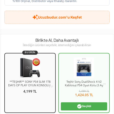
%100 Orijinal, Distribütör veya İthalatçı Garantili.
Ucuzbudur.com'u Keşfet
Birlikte Al, Daha Avantajlı
İstediğin ürünleri seçebilir, istemediğini çıkarabilirsin
BU ÜRÜN
**TEŞHİR** SONY PS4 SLIM 1TB
Teşhir Sony DualShock 4 V2
DAYS OF PLAY OYUN KONSOLU -
Kablosuz PS4 Oyun Kolu (3 Ay
21 AY SONY EURASIA GARANTİLİ
Garanti)
4,199 TL
1,499
TL
1,424.05
TL
check_circle
Seçildi