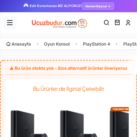
🎮
Hemen Başvur →
Eski Konsolunuzu BİZ ALIYORUZ!
Anasayfa
Oyun Konsol
PlayStation 4
PlaySt
Bu Ürünler de İlginizi Çekebilir
TÜKENİYOR!