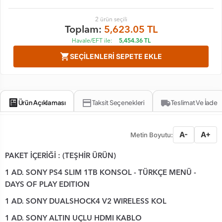
2
ürün seçili
Toplam:
5,623.05
TL
Havale/EFT ile:
5,454.36
TL
shopping_cart
SEÇILENLERI SEPETE EKLE
Ürün Açıklaması
Taksit Seçenekleri
Teslimat Ve İade
A-
A+
Metin Boyutu:
PAKET İÇERİĞİ
: (TEŞHİR ÜRÜN)
1 AD. SONY PS4 SLIM 1TB KONSOL - TÜRKÇE MENÜ -
DAYS OF PLAY EDITION
1 AD. SONY DUALSHOCK4 V2 WIRELESS KOL
1 AD. SONY ALTIN UÇLU HDMI KABLO