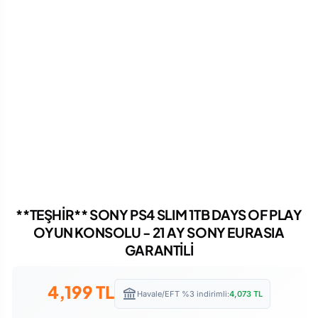
**TEŞHİR** SONY PS4 SLIM 1TB DAYS OF PLAY
OYUN KONSOLU - 21 AY SONY EURASIA
GARANTİLİ
4,199
TL
Havale/EFT %3 indirimli:
4,073
TL