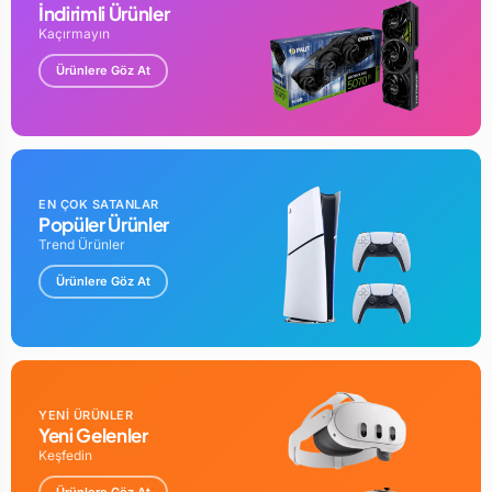
İndirimli Ürünler
Kaçırmayın
Ürünlere Göz At
EN ÇOK SATANLAR
Popüler Ürünler
Trend Ürünler
Ürünlere Göz At
YENİ ÜRÜNLER
Yeni Gelenler
Keşfedin