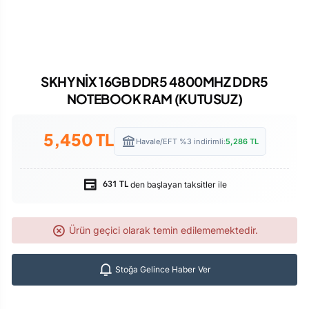
SKHYNİX 16GB DDR5 4800MHZ DDR5
NOTEBOOK RAM (KUTUSUZ)
5,450
TL
Havale/EFT %3 indirimli:
5,286
TL
den başlayan taksitler ile
631 TL
Ürün geçici olarak temin edilememektedir.
Stoğa Gelince Haber Ver