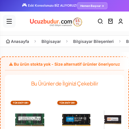
🎮
Hemen Başvur →
Eski Konsolunuzu BİZ ALIYORUZ!
Anasayfa
Bilgisayar
Bilgisayar Bileşenleri
B
Bu Ürünler de İlginizi Çekebilir
TÜKENİYOR!
TÜKENİYOR!