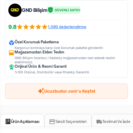
GND Bilişim
GÜVENLİ SATICI
9.8
1.590 değerlendirme
Özel Korumalı Paketleme
Kargonuz kırılmaya karşı özel korumalı paketle gönderilir.
Mağazamızdan Elden Teslim
GND Bilişim İstanbul / Kadıköy mağazamızdan test ederek teslim
alabilirsiniz.
Orijinal Ürün & Resmi Garanti
%100 Orijinal, Distribütör veya İthalatçı Garantili.
Ucuzbudur.com'u Keşfet
Ürün Açıklaması
Taksit Seçenekleri
Teslimat Ve İade