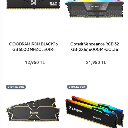
GOODRAM IRDM BLACK 16
Corsair Vengeance RGB 32
GB 6000 MHZ CL30 IR-
GB (2X16) 6000 MHz CL36
6000D564L30S/16G DDR5
CMH32GX5M2E6000Z36
RAM
DDR5 Ram
12,950 TL
21,950 TL
STOKTA YOK
STOKTA YOK