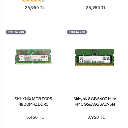
(1)
DCCARGY DDR5 RAM
DCLABK RAM
26,950 TL
35,950 TL
STOKTA YOK
STOKTA YOK
SKHYNİX 16GB DDR5
Skhynix 8 GB 5600 MHz
4800MHZ DDR5
HMCG66AGBSA095N
NOTEBOOK RAM
DDR5 Ram (Kutusuz)
(KUTUSUZ)
5,450 TL
3,950 TL