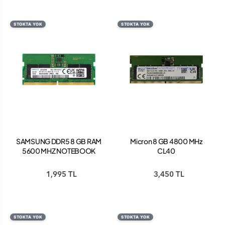
STOKTA YOK
STOKTA YOK
SAMSUNG DDR5 8 GB RAM
Micron 8 GB 4800 MHz
5600 MHZ NOTEBOOK
CL40
RAM (KUTUSUZ)
MTC4C10163S1SC48BA1
DDR5 Ram Notebook
1,995 TL
3,450 TL
(Kutusuz)
STOKTA YOK
STOKTA YOK