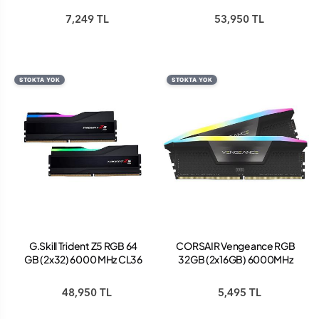
6000J2836G16GX2-TZ5NR
6000J3636F32GX2-
7,249 TL
53,950 TL
DDR5 Ram
TZ5NR DDR5 Ram
STOKTA YOK
STOKTA YOK
G.Skill Trident Z5 RGB 64
CORSAIR Vengeance RGB
GB (2x32) 6000 MHz CL36
32GB (2x16GB) 6000MHz
F5-6000J3636F32GX2-
DDR5 C30 1,25V Ram
TZ5RK DDR5 Ram
(CMH32GX5M2B6000C30)
48,950 TL
5,495 TL