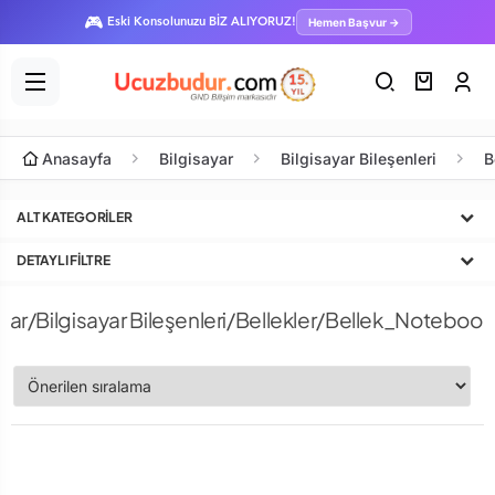
🎮
Hemen Başvur →
Eski Konsolunuzu BİZ ALIYORUZ!
Anasayfa
Bilgisayar
Bilgisayar Bileşenleri
B
ALT KATEGORILER
DETAYLI FILTRE
ayar/Bilgisayar Bileşenleri/Bellekler/Bellek_Notebo