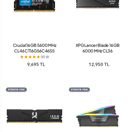
Crucial 16 GB 5600 MHz
XPG Lancer Blade 16 GB
CL46 CT16G56C46S5
6000 MHz CL36
DDR5 Notebook Ram
AX5U6000C3616G-
(8)
SLABBK DDR5 Ram
9,695 TL
12,950 TL
STOKTA YOK
STOKTA YOK