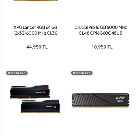
XPG Lancer RGB 64 GB
Crucial Pro 16 GB 6000 MHz
(2x32) 6000 MHz CL30
CL48 CP16G60C48U5
AX5U6000C3032G-
DDR5 Ram
DCLARWH DDR5 Ram
44,950 TL
10,950 TL
STOKTA YOK
STOKTA YOK