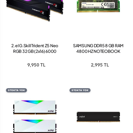
2. el G.Skill Trident Z5 Neo
SAMSUNG DDR5 8 GB RAM
RGB 32 GB (2x16) 6000
4800 HZ NOTEOBOOK
MHz CL36 F5-
RAM (KUTUSUZ)
6000J3636F16GX2-TZ5NR
9,950 TL
2,995 TL
DDR5 Ram
STOKTA YOK
STOKTA YOK