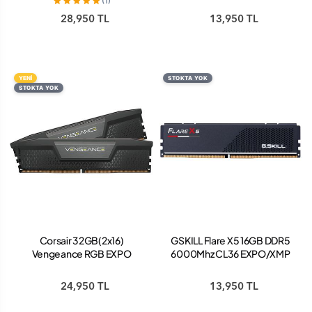
(1)
TZ5RK DDR5 Ram
KSD516G60C38MST
28,950 TL
13,950 TL
YENİ
STOKTA YOK
STOKTA YOK
Corsair 32GB(2x16)
GSKILL Flare X5 16GB DDR5
Vengeance RGB EXPO
6000Mhz CL36 EXPO/XMP
6000mhz CL38 DDR5 Ram
Single Kit Kutusuz Ram
(CMH32GX5M2B6000Z38)
24,950 TL
13,950 TL