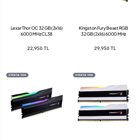
Lexar Thor OC 32 GB (2x16)
Kingston Fury Beast RGB
6000 MHz CL38
32 GB (2x16) 6000 MHz
LD5U16G60C38LG-RGD
CL36
DDR5 Ram
KF560C36BBE2AK2/32
22,950 TL
29,950 TL
DDR5 Ram
STOKTA YOK
STOKTA YOK