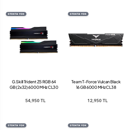
STOKTA YOK
STOKTA YOK
G.Skill Trident Z5 RGB 64
Team T-Force Vulcan Black
GB (2x32) 6000 MHz CL30
16 GB 6000 MHz CL38
F5-6000J3040G32GX2-
FLBD516G6000HC38J01
TZ5RK DDR5 Ram
DDR5 Ram
54,950 TL
12,950 TL
STOKTA YOK
STOKTA YOK