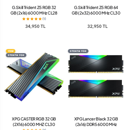
G.Skill Trident Z5 RGB 32
G.Skill Trident Z5 RGB 64
GB (2x16) 6000 MHz CL28
GB (2x32) 6000 MHz CL30
F5-6000J2836G16GX2-
F5-6000J3040G32GX2-
(1)
TZ5RK DDR5 Ram
TZ5RW DDR5 Ram
34,950 TL
32,950 TL
YENİ
STOKTA YOK
STOKTA YOK
XPG CASTER RGB 32 GB
XPG Lancer Black 32 GB
(2X16) 6000 MHZ CL30
(2x16) DDR5 6000 MHz
AX5U6000C3016G-
AX5U6000C3016G-