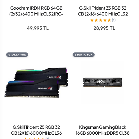
Goodram IRDM RGB 64 GB
G.Skill Trident Z5 RGB 32
(2x32) 6400 MHz CL32 IRG-
GB (2x16) 6400 MHz CL32
64D5L32/64GDC DDR5
F5-6400J3239G16GX2-
(1)
Ram
TZ5RK DDR5 Ram
49,995 TL
28,995 TL
STOKTA YOK
STOKTA YOK
G.Skill Trident Z5 RGB 32
Kingsman Gaming Black
GB (2X16) 6000 MHz CL36
16GB 6000MHz DDR5 CL38
F5-6000J3636F16GX2-
Soğutuculu Ram