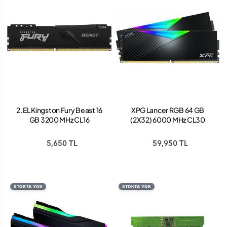
2. EL Kingston Fury Beast 16
XPG Lancer RGB 64 GB
GB 3200 MHz CL16
(2X32) 6000 MHz CL30
KF432C16BB1/16 DDR4
AX5U6000C3032G-
Ram (Kutusuz)
DCLARBK DDR5 Ram
5,650 TL
59,950 TL
STOKTA YOK
STOKTA YOK