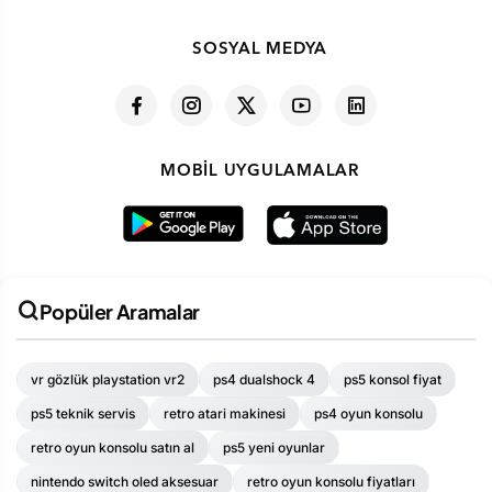
SOSYAL MEDYA
MOBIL UYGULAMALAR
Popüler Aramalar
vr gözlük playstation vr2
ps4 dualshock 4
ps5 konsol fiyat
ps5 teknik servis
retro atari makinesi
ps4 oyun konsolu
retro oyun konsolu satın al
ps5 yeni oyunlar
nintendo switch oled aksesuar
retro oyun konsolu fiyatları