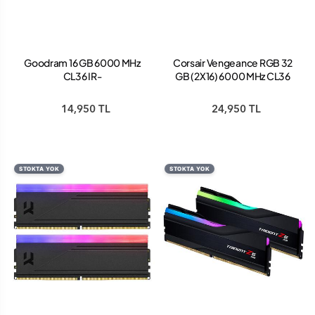
Goodram 16 GB 6000 MHz
Corsair Vengeance RGB 32
CL36 IR-
GB (2X16) 6000 MHz CL36
6000D564L36S/16G DDR5
CMH32GX5M2E6000Z36
Ram
DDR5 Ram
14,950 TL
24,950 TL
STOKTA YOK
STOKTA YOK