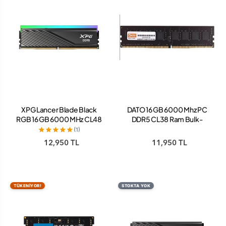
XPG Lancer Blade Black
DATO 16 GB 6000 Mhz PC
RGB 16 GB 6000 MHz CL48
DDR5 CL38 Ram Bulk-
AX5U6000C4816G-
Kutusuz
(1)
SLABRBK DDR5 Ram
12,950 TL
11,950 TL
TÜKENİYOR!
STOKTA YOK