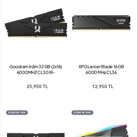
Goodram Irdm 32 GB (2x16)
XPG Lancer Blade 16 GB
6000MHZ CL30 IR-
6000 MHz CL36
6000D564L30S/32GDC
AX5U6000C3616G-
DDR5 Ram
SLABBK DDR5 Ram
25,950 TL
12,950 TL
STOKTA YOK
STOKTA YOK