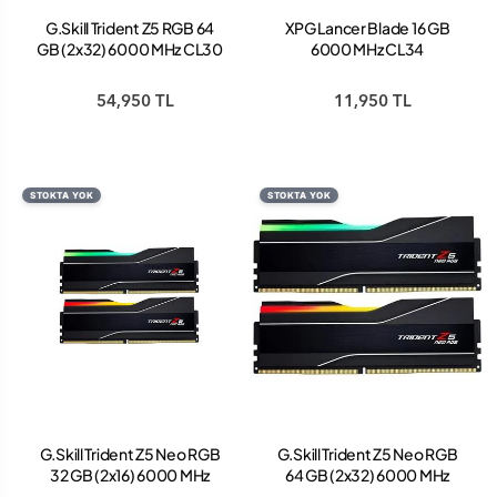
G.Skill Trident Z5 RGB 64
XPG Lancer Blade 16 GB
GB (2x32) 6000 MHz CL30
6000 MHz CL34
F5-6000J3040G32GX2-
AX5U6000C3416G-
TZ5RK DDR5 Ram
SLABBK DDR5 Ram
54,950 TL
11,950 TL
STOKTA YOK
STOKTA YOK
G.Skill Trident Z5 Neo RGB
G.Skill Trident Z5 Neo RGB
32 GB (2x16) 6000 MHz
64 GB (2x32) 6000 MHz
CL28 F5-
CL36 F5-