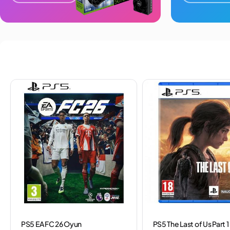
PS5 EA FC 26 Oyun
PS5 The Last of Us Part 