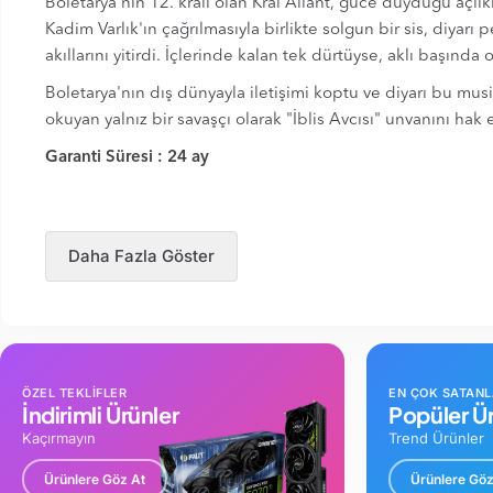
Boletarya'nın 12. kralı olan Kral Allant, güce duyduğu açlık
Kadim Varlık'ın çağrılmasıyla birlikte solgun bir sis, diyarı
akıllarını yitirdi. İçlerinde kalan tek dürtüyse, aklı başında 
Boletarya'nın dış dünyayla iletişimi koptu ve diyarı bu m
okuyan yalnız bir savaşçı olarak "İblis Avcısı" unvanını hak
Garanti Süresi : 24 ay
Daha Fazla Göster
ÖZEL TEKLİFLER
EN ÇOK SATAN
İndirimli Ürünler
Popüler Ür
Kaçırmayın
Trend Ürünler
Ürünlere Göz At
Ürünlere Göz