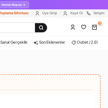
Hemen Başvur →
Toplama Sihirbazı
Üye Girişi
Kayıt Ol
İletişim
0
Sanal Gerçeklik
Son Eklenenler
Outlet / 2.El