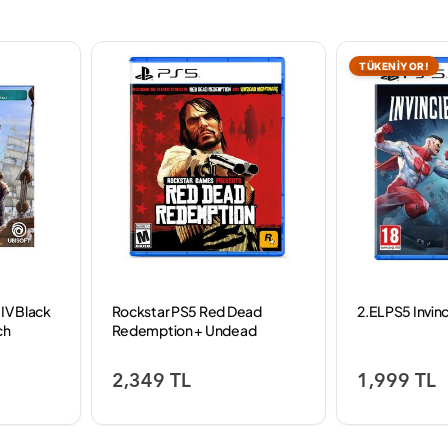
TÜKENİYOR!
IV Black
Rockstar PS5 Red Dead
2.EL PS5 Invin
ch
Redemption + Undead
Nightmare - Güvenlik Jelatinli
Kutuda SIFIR OYUN
2,349 TL
1,999 TL