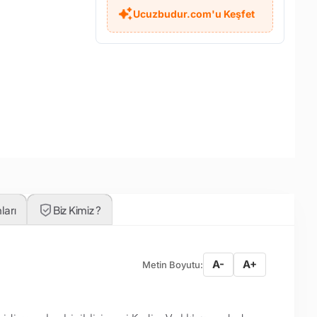
Ucuzbudur.com'u Keşfet
ları
Biz Kimiz ?
A-
A+
Metin Boyutu: