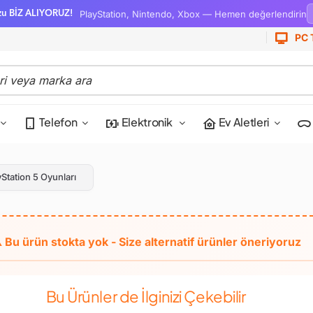
PlayStation, Nintendo, Xbox — Hemen değerlendirin
zu BİZ ALIYORUZ!
PC 
Telefon
Elektronik
Ev Aletleri
yStation 5 Oyunları
Bu Ürünler de İlginizi Çekebilir