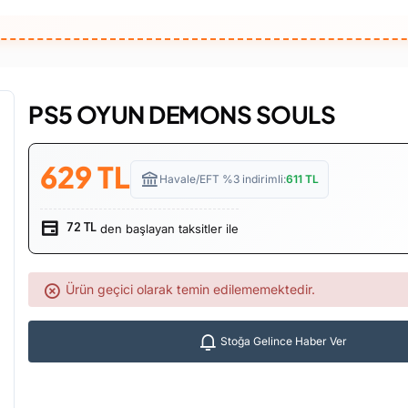
PS5 OYUN DEMONS SOULS
629
TL
Havale/EFT %3 indirimli:
611
TL
den başlayan taksitler ile
72 TL
Ürün geçici olarak temin edilememektedir.
Stoğa Gelince Haber Ver