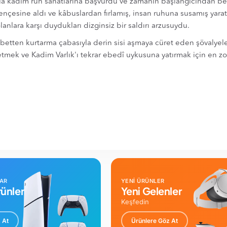
la kadim ruh sanatlarına başvurdu ve zamanın başlangıcından beridi
 pençesine aldı ve kâbuslardan fırlamış, insan ruhuna susamış yarat
olanlara karşı duydukları dizginsiz bir saldırı arzusuydu.
usibetten kurtarma çabasıyla derin sisi aşmaya cüret eden şövaly
 etmek ve Kadim Varlık'ı tekrar ebedî uykusuna yatırmak için en zor
LAR
YENİ ÜRÜNLER
ünler
Yeni Gelenler
Keşfedin
 At
Ürünlere Göz At