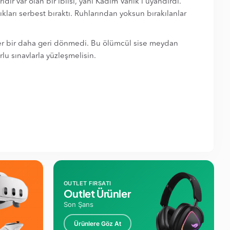
r var olan bir iblisi, yani Kadim Varlık'ı uyandırdı.
ıkları serbest bıraktı. Ruhlarından yoksun bırakılanlar
eler bir daha geri dönmedi. Bu ölümcül sise meydan
lu sınavlarla yüzleşmelisin.
OUTLET FIRSATI
Outlet Ürünler
Son Şans
Ürünlere Göz At