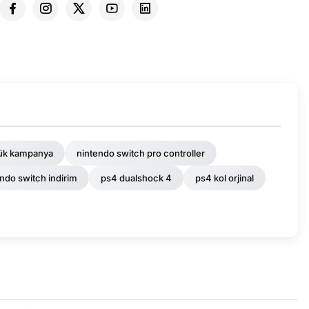
lük kampanya
nintendo switch pro controller
ndo switch indirim
ps4 dualshock 4
ps4 kol orjinal