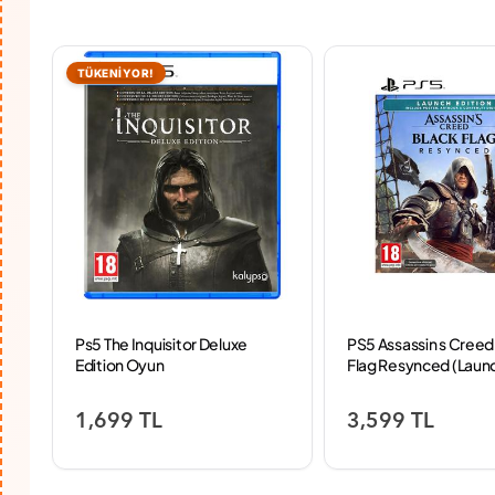
TÜKENİYOR!
Ps5 The Inquisitor Deluxe
PS5 Assassin s Creed 
Edition Oyun
Flag Resynced (Laun
Edition) Oyun
1,699 TL
3,599 TL