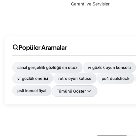
Garanti ve Servisler
Popüler Aramalar
sanal gerçeklik gözlüğü en ucuz
vr gözlük oyun konsolu
vr gözlük önerisi
retro oyun kutusu
ps4 dualshock
ps5 konsol fiyat
Tümünü Göster