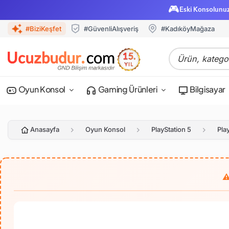
🎮
Eski Konsolunu
#BiziKeşfet
#GüvenliAlışveriş
#KadıköyMağaza
Oyun Konsol
Gaming Ürünleri
Bilgisayar
Anasayfa
Oyun Konsol
PlayStation 5
Pla