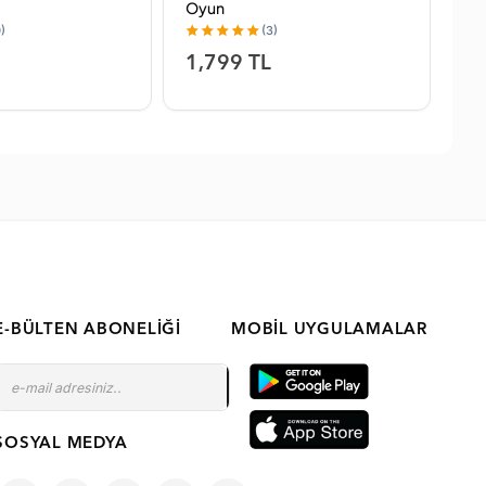
Oyun
)
(3)
1,799 TL
2,
E-BÜLTEN ABONELIĞI
MOBIL UYGULAMALAR
SOSYAL MEDYA