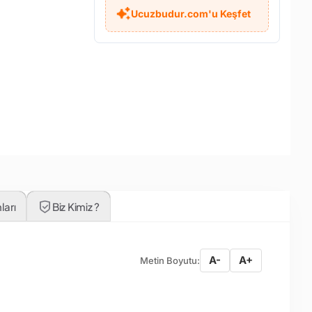
Ucuzbudur.com'u Keşfet
ları
Biz Kimiz ?
A-
A+
Metin Boyutu: