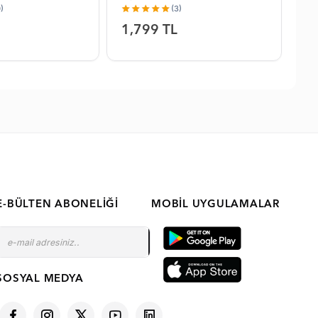
)
(3)
1,799 TL
2,
E-BÜLTEN ABONELIĞI
MOBIL UYGULAMALAR
SOSYAL MEDYA