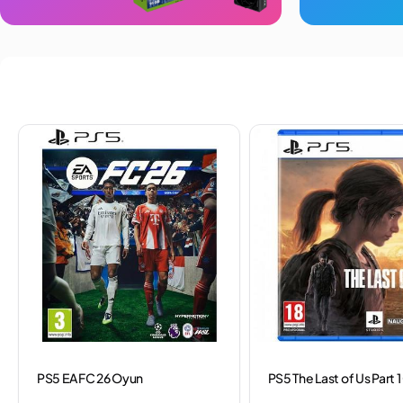
PS5 EA FC 26 Oyun
PS5 The Last of Us Part 