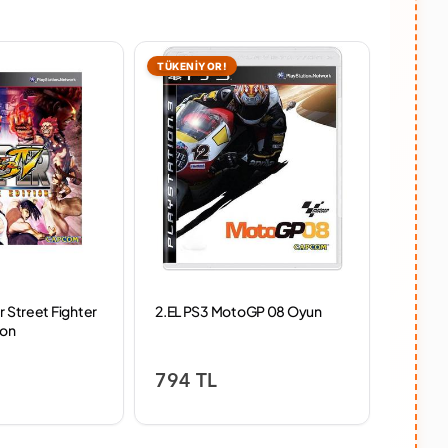
TÜKENİYOR!
TÜKENİ
r Street Fighter
2.EL PS3 MotoGP 08 Oyun
2.EL PS
ion
794 TL
599 