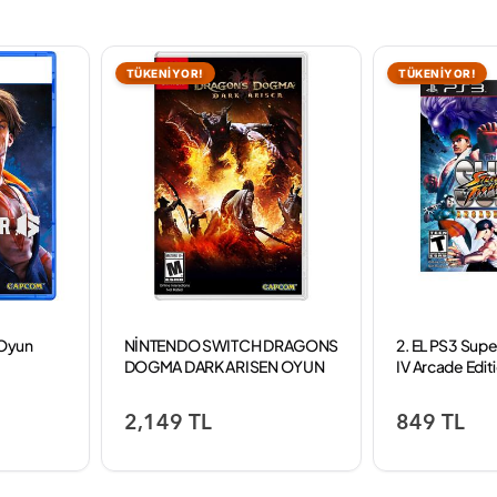
TÜKENİYOR!
TÜKENİYOR!
 Oyun
NİNTENDO SWITCH DRAGONS
2. EL PS3 Supe
DOGMA DARK ARISEN OYUN
IV Arcade Edit
2,149 TL
849 TL