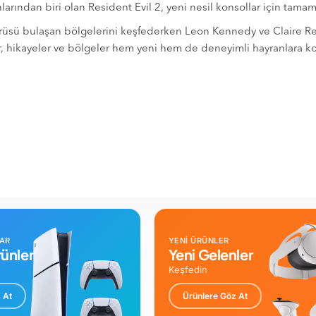
larından biri olan Resident Evil 2, yeni nesil konsollar için tam
rüsü bulaşan bölgelerini keşfederken Leon Kennedy ve Claire Red
ar, hikayeler ve bölgeler hem yeni hem de deneyimli hayranlara ko
LAR
YENİ ÜRÜNLER
ünler
Yeni Gelenler
Keşfedin
 At
Ürünlere Göz At