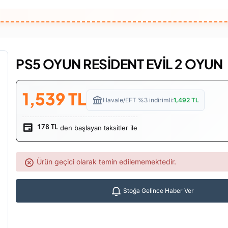
PS5 OYUN RESİDENT EVİL 2 OYUN
1,539
TL
Havale/EFT %3 indirimli:
1,492
TL
den başlayan taksitler ile
178 TL
Ürün geçici olarak temin edilememektedir.
Stoğa Gelince Haber Ver