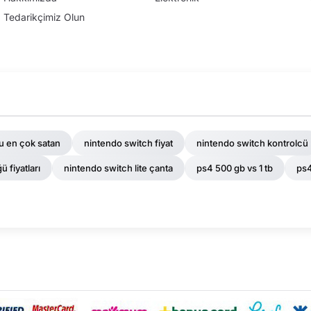
Tedarikçimiz Olun
u en çok satan
nintendo switch fiyat
nintendo switch kontrolcü
 fiyatları
nintendo switch lite çanta
ps4 500 gb vs 1 tb
ps4