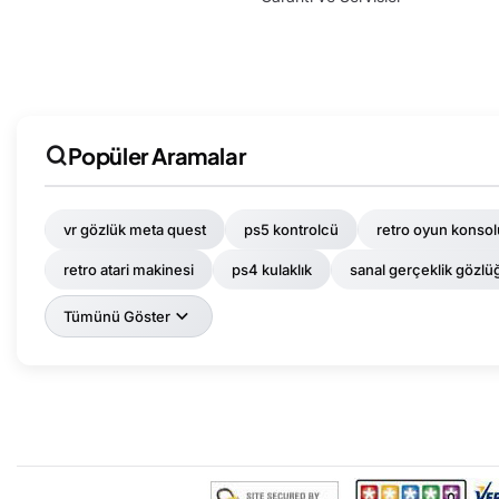
Popüler Aramalar
vr gözlük meta quest
ps5 kontrolcü
retro oyun konsol
retro atari makinesi
ps4 kulaklık
sanal gerçeklik gözlüğü
Tümünü Göster