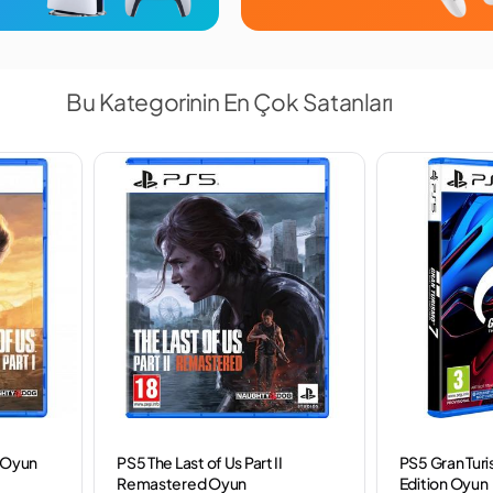
Bu Kategorinin En Çok Satanları
1 Oyun
PS5 The Last of Us Part II
PS5 Gran Tur
Remastered Oyun
Edition Oyun