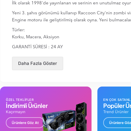
İlk olarak 1998'de yayınlanan ve serinin en unutulmaz oyun
Yeni 3. şahıs görünümü kullanıp Raccoon City'nin zombi vi
Engine motoru ile geliştirilmiş olarak oyna. Yeni bulmacal
Türler:
Korku, Macera, Aksiyon
GARANTİ SÜRESİ : 24 AY
Daha Fazla Göster
ÖZEL TEKLİFLER
EN ÇOK SATAN
İndirimli Ürünler
Popüler Ür
Kaçırmayın
Trend Ürünler
Ürünlere Göz At
Ürünlere Göz