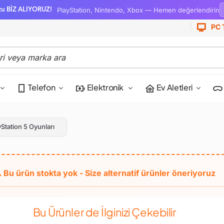
PlayStation, Nintendo, Xbox — Hemen değerlendirin
zu BİZ ALIYORUZ!
PC 
Telefon
Elektronik
Ev Aletleri
yStation 5 Oyunları
Bu Ürünler de İlginizi Çekebilir