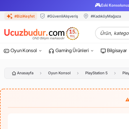
🎮
Eski Konsolunu
#BiziKeşfet
#GüvenliAlışveriş
#KadıköyMağaza
Oyun Konsol
Gaming Ürünleri
Bilgisayar
Anasayfa
Oyun Konsol
PlayStation 5
Pla