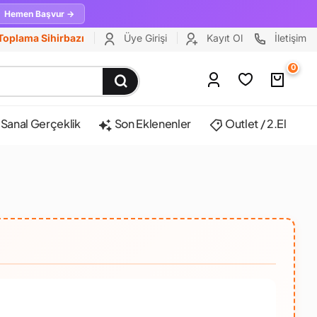
Hemen Başvur →
Toplama Sihirbazı
Üye Girişi
Kayıt Ol
İletişim
0
Sanal Gerçeklik
Son Eklenenler
Outlet / 2.El