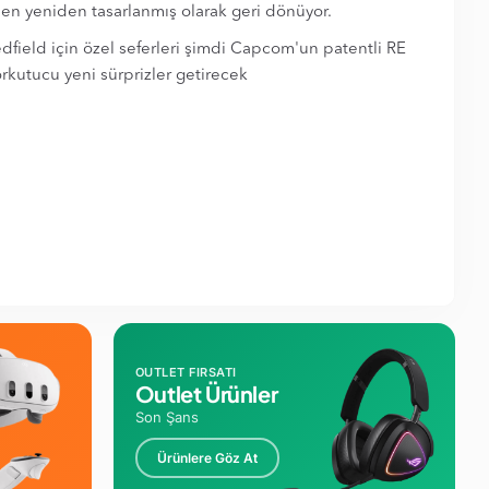
amen yeniden tasarlanmış olarak geri dönüyor.
field için özel seferleri şimdi Capcom'un patentli RE
rkutucu yeni sürprizler getirecek
OUTLET FIRSATI
Outlet Ürünler
Son Şans
Ürünlere Göz At