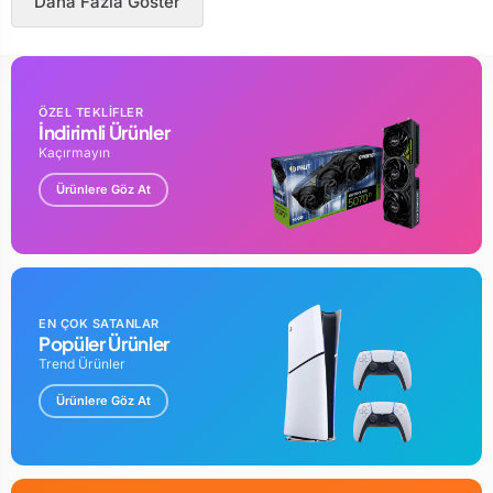
Daha Fazla Göster
ÖZEL TEKLİFLER
İndirimli Ürünler
Kaçırmayın
Ürünlere Göz At
EN ÇOK SATANLAR
Popüler Ürünler
Trend Ürünler
Ürünlere Göz At