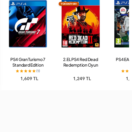
TÜKENİYOR!
PS4 Gran Turismo 7
2.EL PS4 Red Dead
PS4 EA 
Standard Edition
Redemption Oyun
Oyun
(1)
1,609 TL
1,249 TL
1,