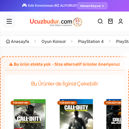
🎮
Hemen Başvur →
Eski Konsolunuzu BİZ ALIYORUZ!
Anasayfa
Oyun Konsol
PlayStation 4
PlaySt
Bu Ürünler de İlginizi Çekebilir
TÜKENİYOR!
TÜKENİYOR!
TÜKENİYOR!