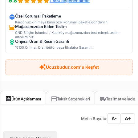
9.8
1.590 değerlendirme
Özel Korumalı Paketleme
Kargonuz kırılmaya karşı özel korumalı paketle gönderilir.
Mağazamızdan Elden Teslim
GND Bilişim İstanbul / Kadıköy mağazamızdan test ederek teslim
alabilirsiniz.
Orijinal Ürün & Resmi Garanti
%100 Orijinal, Distribütör veya İthalatçı Garantili.
Ucuzbudur.com'u Keşfet
Ürün Açıklaması
Taksit Seçenekleri
Teslimat Ve İade
A-
A+
Metin Boyutu: