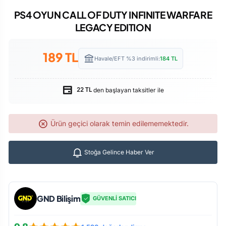
PS4 OYUN CALL OF DUTY INFINITE WARFARE
LEGACY EDITION
189
TL
Havale/EFT %3 indirimli:
184
TL
den başlayan taksitler ile
22 TL
Ürün geçici olarak temin edilememektedir.
Stoğa Gelince Haber Ver
GND Bilişim
GÜVENLİ SATICI