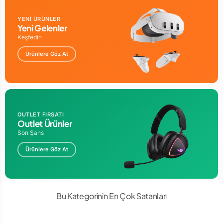
YENİ ÜRÜNLER
Yeni Gelenler
Keşfedin
Ürünlere Göz At
OUTLET FIRSATI
Outlet Ürünler
Son Şans
Ürünlere Göz At
Bu Kategorinin En Çok Satanları