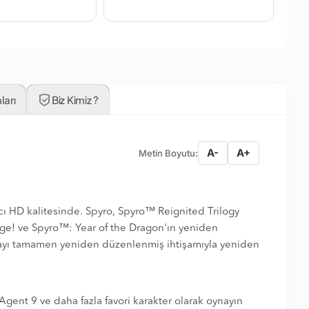
ları
Biz Kimiz ?
A-
A+
Metin Boyutu:
lıcı HD kalitesinde. Spyro, Spyro™ Reignited Trilogy
ge! ve Spyro™: Year of the Dragon'ın yeniden
acerayı tamamen yeniden düzenlenmiş ihtişamıyla yeniden
Agent 9 ve daha fazla favori karakter olarak oynayın