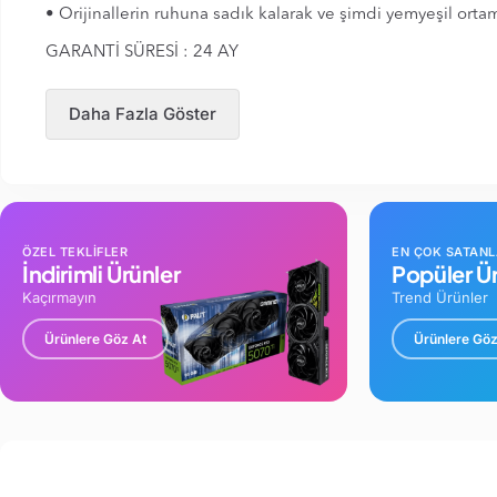
• Orijinallerin ruhuna sadık kalarak ve şimdi yemyeşil ortam
GARANTİ SÜRESİ : 24 AY
Daha Fazla Göster
ÖZEL TEKLİFLER
EN ÇOK SATAN
İndirimli Ürünler
Popüler Ür
Kaçırmayın
Trend Ürünler
Ürünlere Göz At
Ürünlere Göz