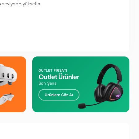
la seviyede yükselin
OUTLET FIRSATI
Outlet Ürünler
Son Şans
Ürünlere Göz At