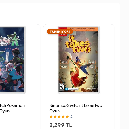
TÜKENİYOR!
itch Pokemon
Nintendo Switch It Takes Two
Ni
 Oyun
Oyun
Ba
(2)
2,299 TL
3,