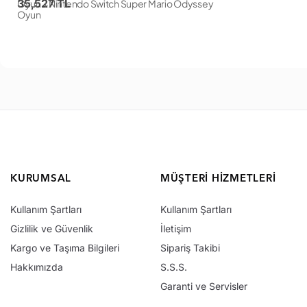
35,527 TL
Oyun + Nintendo Switch Super Mario Odyssey
Oyun
KURUMSAL
MÜŞTERI HIZMETLERI
Kullanım Şartları
Kullanım Şartları
Gizlilik ve Güvenlik
İletişim
Kargo ve Taşıma Bilgileri
Sipariş Takibi
Hakkımızda
S.S.S.
Garanti ve Servisler