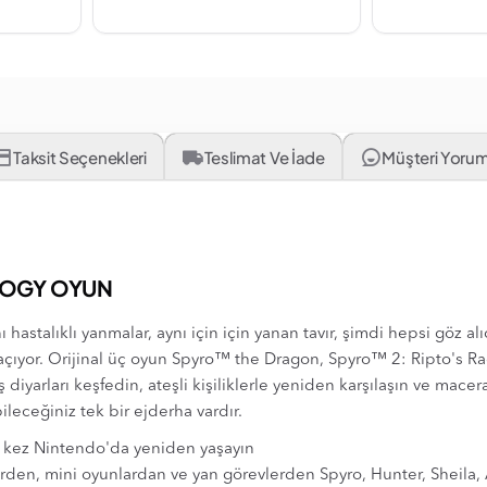
Taksit Seçenekleri
Teslimat Ve İade
Müşteri Yorum
LOGY OYUN
hastalıklı yanmalar, aynı için için yanan tavır, şimdi hepsi göz a
çıyor. Orijinal üç oyun Spyro™ the Dragon, Spyro™ 2: Ripto's Ra
 diyarları keşfedin, ateşli kişiliklerle yeniden karşılaşın ve m
ileceğiniz tek bir ejderha vardır.
ilk kez Nintendo'da yeniden yaşayın
rden, mini oyunlardan ve yan görevlerden Spyro, Hunter, Sheila, 