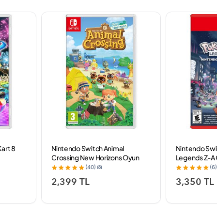
art 8
Nintendo Switch Animal
Nintendo Sw
Crossing New Horizons Oyun
Legends Z-A
(40)
(6)
2,399 TL
3,350 TL