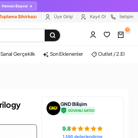
Hemen Başvur →
Toplama Sihirbazı
Üye Girişi
Kayıt Ol
İletişim
0
Sanal Gerçeklik
Son Eklenenler
Outlet / 2.El
rilogy
GND Bilişim
GÜVENLİ SATICI
9.8
1.590 değerlendirme