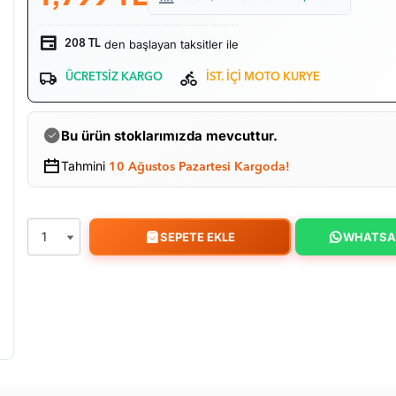
den başlayan taksitler ile
208 TL
ÜCRETSİZ KARGO
İST. İÇİ MOTO KURYE
Bu ürün stoklarımızda mevcuttur.
Tahmini
10 Ağustos Pazartesi Kargoda!
SEPETE EKLE
WHATSA