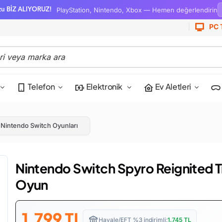
PlayStation, Nintendo, Xbox — Hemen değerlendirin
zu BİZ ALIYORUZ!
PC 
Telefon
Elektronik
Ev Aletleri
Nintendo Switch Oyunları
Nintendo Switch Spyro Reignited T
Oyun
1,799
TL
Havale/EFT %3 indirimli:
1,745
TL