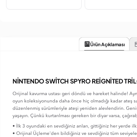
Ürün Açıklaması
NİNTENDO SWİTCH SPYRO REİGNİTED TRİ
Orijinal kavurma ustası geri döndü ve hareket halinde! Aynı 
oyun koleksiyonunda daha önce hiç olmadığı kadar ateş sa
düzenlenmiş sürümleriyle ateşi yeniden alevlendirin. Geniş
yaşayın. Çünkü kurtarılması gereken bir diyar varsa, çağırab
• İlk 3 oyundaki en sevdiğiniz anları, gittiğiniz her yerde 
• Orijinal Üçleme'den bildiğiniz ve sevdiğiniz tüm seviyele