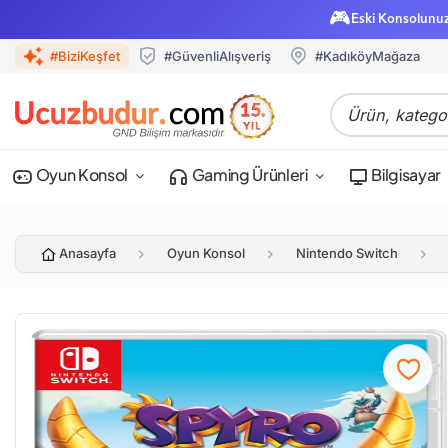
🎮
Eski Konsolunu
#BiziKeşfet
#GüvenliAlışveriş
#KadıköyMağaza
Oyun Konsol
Gaming Ürünleri
Bilgisayar
Anasayfa
Oyun Konsol
Nintendo Switch