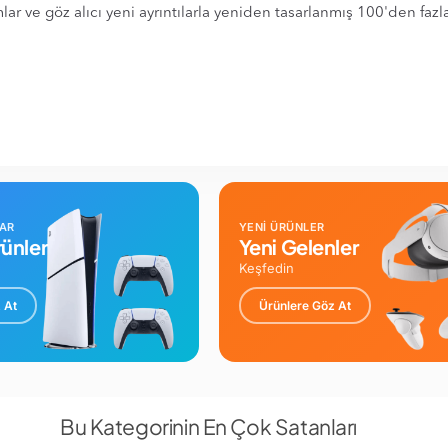
lar ve göz alıcı yeni ayrıntılarla yeniden tasarlanmış 100'den faz
LAR
YENİ ÜRÜNLER
ünler
Yeni Gelenler
Keşfedin
 At
Ürünlere Göz At
Bu Kategorinin En Çok Satanları