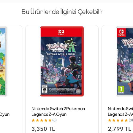
Bu Ürünler de İlginizi Çekebilir
Nintendo Switch 2 Pokemon
Nintendo Sw
 Oyun
Legends Z-A Oyun
Legends Z-A
(6)
(3)
3,350 TL
2,799 TL