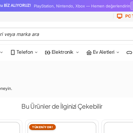
PlayStation, Nintendo, Xbox — Hemen değerlendirin
zu BİZ ALIYORUZ!
PC 
Telefon
Elektronik
Ev Aletleri
eneyin.
Bu Ürünler de İlginizi Çekebilir
TÜKENİYOR!