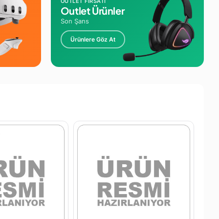
OUTLET FIRSATI
Outlet Ürünler
Son Şans
Ürünlere Göz At