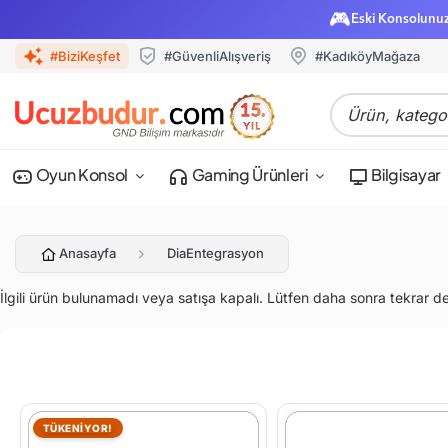
🎮
Eski Konsolunu
#BiziKeşfet
#GüvenliAlışveriş
#KadıköyMağaza
Oyun Konsol
Gaming Ürünleri
Bilgisayar
Anasayfa
DiaEntegrasyon
İlgili ürün bulunamadı veya satışa kapalı. Lütfen daha sonra tekrar d
TÜKENİYOR!