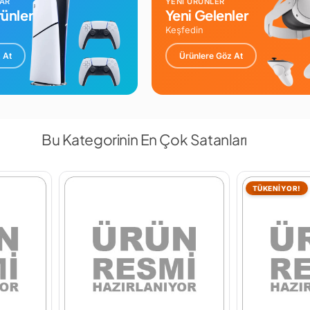
LAR
YENİ ÜRÜNLER
ünler
Yeni Gelenler
Keşfedin
 At
Ürünlere Göz At
Bu Kategorinin En Çok Satanları
TÜKENİYOR!