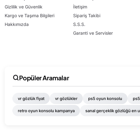
Gizlilik ve Güvenlik
İletişim
Kargo ve Taşıma Bilgileri
Sipariş Takibi
Hakkımızda
S.S.S.
Garanti ve Servisler
Popüler Aramalar
vr gözlük fiyat
vr gözlükler
ps5 oyun konsolu
ps5
retro oyun konsolu kampanya
sanal gerçeklik gözlüğü en 