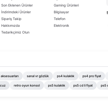
Son Eklenen Ürünler
Gaming Ürünleri
İndirimdeki Ürünler
Bilgisayar
Sipariş Takip
Telefon
Hakkımızda
Elektronik
Tedarikçimiz Olun
 aksesuarları
sanal vr gözlük
ps4 kulaklık
ps4 pro fiyat
ucuz
retro oyun konsol
ps5 kulaklık
ps5 cd li fiyat
ps5 