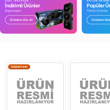
ÖZEL TEKLİFLER
EN ÇOK SATAN
İndirimli Ürünler
Popüler Ür
Kaçırmayın
Trend Ürünler
Ürünlere Göz At
Ürünlere Göz
TÜKENİYOR!