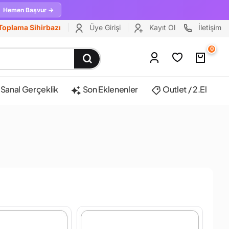
Hemen Başvur →
Toplama Sihirbazı
Üye Girişi
Kayıt Ol
İletişim
0
Sanal Gerçeklik
Son Eklenenler
Outlet / 2.El