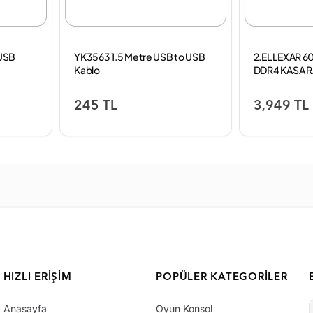
USB
YK3563 1.5 Metre USB to USB
2.EL LEXAR 
Kablo
DDR4 KASA 
245 TL
3,949 TL
HIZLI ERIŞIM
POPÜLER KATEGORILER
Anasayfa
Oyun Konsol