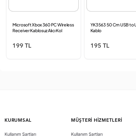
Microsoft Xbox 360 PC Wireless
YK3563 50 Cm USB to 
Receiver Kablosuz Alıcı Kol
Kablo
Aparat
199 TL
195 TL
KURUMSAL
MÜŞTERI HIZMETLERI
Kullanım Şartları
Kullanım Şartları