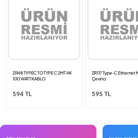
ZR48 TYPEC TO TYPE C 2MT 4K
ZR117 Type-C Ethernet 
100 WATT KABLO
Çevirici
594 TL
595 TL