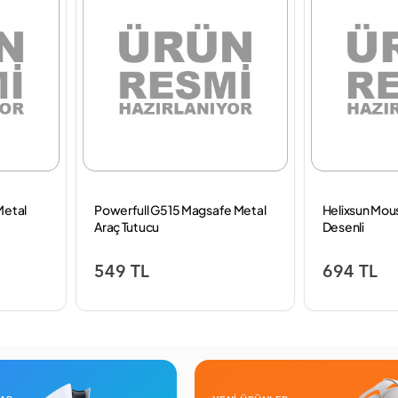
Metal
Powerfull G515 Magsafe Metal
Helixsun Mo
Araç Tutucu
Desenli
549 TL
694 TL