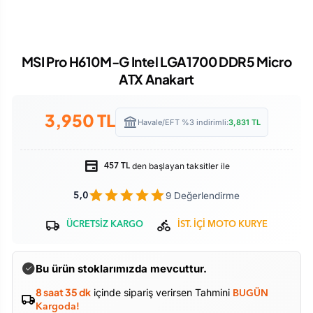
MSI Pro H610M-G Intel LGA1700 DDR5 Micro
ATX Anakart
3,950
TL
Havale/EFT %3 indirimli:
3,831
TL
den başlayan taksitler ile
457 TL
9 Değerlendirme
5,0
ÜCRETSİZ KARGO
İST. İÇİ MOTO KURYE
Bu ürün stoklarımızda mevcuttur.
8 saat 35 dk
içinde sipariş verirsen Tahmini
BUGÜN
Kargoda!