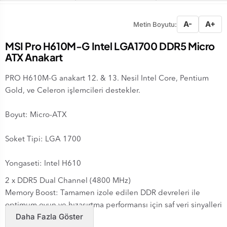
A-
A+
Metin Boyutu:
MSI Pro H610M-G Intel LGA1700 DDR5 Micro
ATX Anakart
PRO H610M-G anakart 12. & 13. Nesil Intel Core, Pentium
Gold, ve Celeron işlemcileri destekler.
Boyut: Micro-ATX
Soket Tipi: LGA 1700
Yongaseti: Intel H610
2 x DDR5 Dual Channel (4800 MHz)
Memory Boost: Tamamen izole edilen DDR devreleri ile
optimum oyun ve hızaşırtma performansı için saf veri sinyalleri
Daha Fazla Göster
iletir.