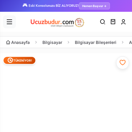
🎮
Hemen Başvur →
Eski Konsolunuzu BİZ ALIYORUZ!
Anasayfa
Bilgisayar
Bilgisayar Bileşenleri
A
TÜKENİYOR!