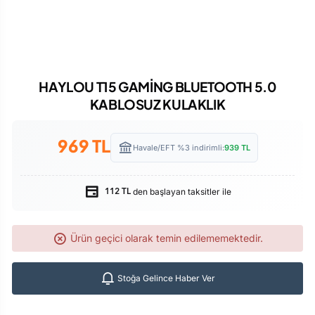
HAYLOU T15 GAMİNG BLUETOOTH 5.0
KABLOSUZ KULAKLIK
969
TL
Havale/EFT %3 indirimli:
939
TL
den başlayan taksitler ile
112 TL
Ürün geçici olarak temin edilememektedir.
Stoğa Gelince Haber Ver