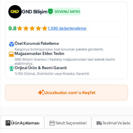
GND Bilişim
GÜVENLİ SATICI
9.8
1.590 değerlendirme
Özel Korumalı Paketleme
Kargonuz kırılmaya karşı özel korumalı paketle gönderilir.
Mağazamızdan Elden Teslim
GND Bilişim İstanbul / Kadıköy mağazamızdan test ederek teslim
alabilirsiniz.
Orijinal Ürün & Resmi Garanti
%100 Orijinal, Distribütör veya İthalatçı Garantili.
Ucuzbudur.com'u Keşfet
Ürün Açıklaması
Taksit Seçenekleri
Teslimat Ve İade