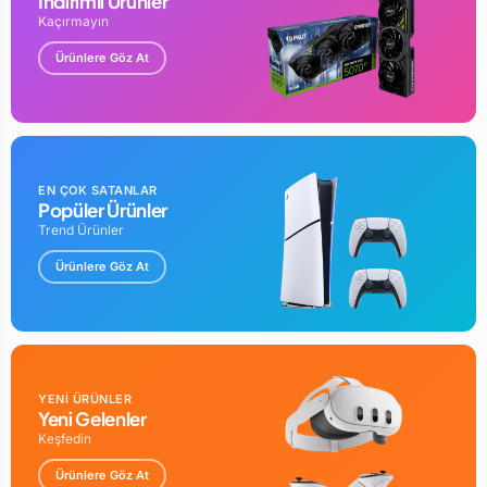
İndirimli Ürünler
Kaçırmayın
Ürünlere Göz At
EN ÇOK SATANLAR
Popüler Ürünler
Trend Ürünler
Ürünlere Göz At
YENİ ÜRÜNLER
Yeni Gelenler
Keşfedin
Ürünlere Göz At