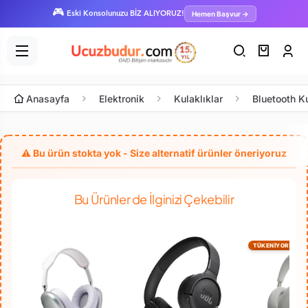
🎮
Hemen Başvur →
Eski Konsolunuzu BİZ ALIYORUZ!
Anasayfa
Elektronik
Kulaklıklar
Bluetooth Ku
Bu Ürünler de İlginizi Çekebilir
TÜKENİYOR!