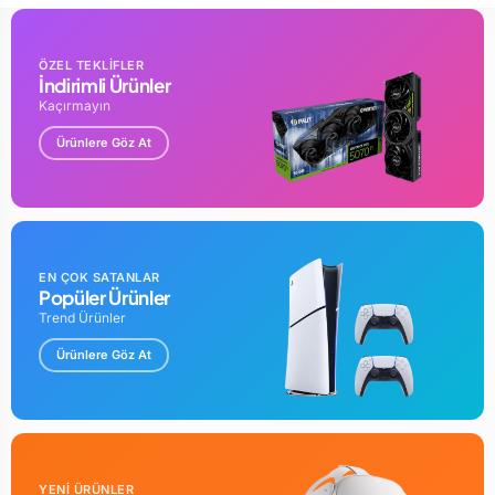
ÖZEL TEKLİFLER
İndirimli Ürünler
Kaçırmayın
Ürünlere Göz At
EN ÇOK SATANLAR
Popüler Ürünler
Trend Ürünler
Ürünlere Göz At
YENİ ÜRÜNLER