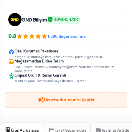
GND Bilişim
GÜVENLİ SATICI
9.8
1.590 değerlendirme
Özel Korumalı Paketleme
Kargonuz kırılmaya karşı özel korumalı paketle gönderilir.
Mağazamızdan Elden Teslim
GND Bilişim İstanbul / Kadıköy mağazamızdan test ederek teslim
alabilirsiniz.
Orijinal Ürün & Resmi Garanti
%100 Orijinal, Distribütör veya İthalatçı Garantili.
Ucuzbudur.com'u Keşfet
Ürün Açıklaması
Taksit Seçenekleri
Teslimat Ve İade