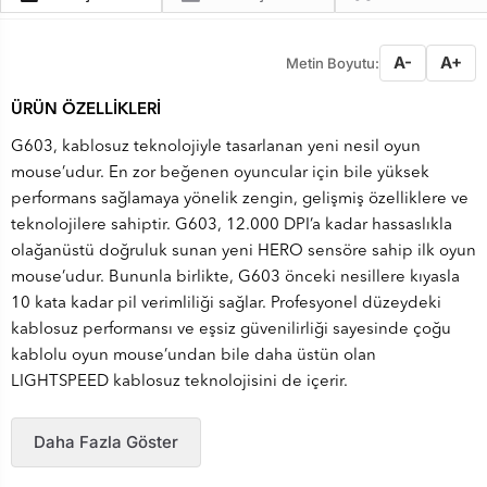
A-
A+
Metin Boyutu:
ÜRÜN ÖZELLİKLERİ
G603, kablosuz teknolojiyle tasarlanan yeni nesil oyun
mouse’udur. En zor beğenen oyuncular için bile yüksek
performans sağlamaya yönelik zengin, gelişmiş özelliklere ve
teknolojilere sahiptir. G603, 12.000 DPI’a kadar hassaslıkla
olağanüstü doğruluk sunan yeni HERO sensöre sahip ilk oyun
mouse’udur. Bununla birlikte, G603 önceki nesillere kıyasla
10 kata kadar pil verimliliği sağlar. Profesyonel düzeydeki
kablosuz performansı ve eşsiz güvenilirliği sayesinde çoğu
kablolu oyun mouse’undan bile daha üstün olan
LIGHTSPEED kablosuz teknolojisini de içerir.
Daha Fazla Göster