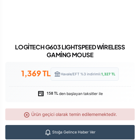
LOGİTECH G603 LIGHTSPEED WİRELESS
GAMİNG MOUSE
1,369
TL
Havale/EFT %3 indirimli:
1,327
TL
den başlayan taksitler ile
158 TL
Ürün geçici olarak temin edilememektedir.
Stoğa Gelince Haber Ver