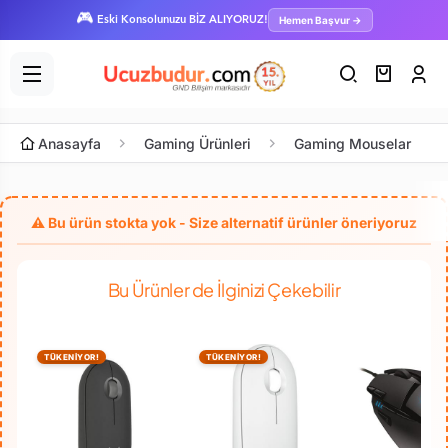
🎮
Hemen Başvur →
Eski Konsolunuzu BİZ ALIYORUZ!
Anasayfa
Gaming Ürünleri
Gaming Mouselar
Bu Ürünler de İlginizi Çekebilir
TÜKENİYOR!
TÜKENİYOR!