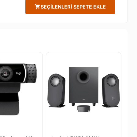
shopping_cart
SEÇILENLERI SEPETE EKLE
TÜ