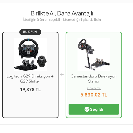
Birlikte Al, Daha Avantajlı
İstediğin ürünleri seçebilir, istemediğini çıkarabilirsin
BU ÜRÜN
+
Logitech G29 Direksiyon +
Gamestandpro Direksiyon
G29 Shifter
Standı
5,949
TL
19,378 TL
5,830.02
TL
check_circle
Seçildi