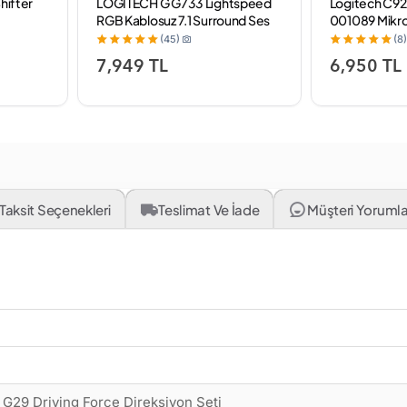
hifter
LOGITECH G G733 Lightspeed
Logitech C92
RGB Kablosuz 7.1 Surround Ses
001089 Mikr
Oyuncu Kulaklığı - Siyah
(45)
(8)
7,949 TL
6,950 TL
Taksit Seçenekleri
Teslimat Ve İade
Müşteri Yorumlar
Ürün Adı
 G29 Driving Force Direksiyon Seti