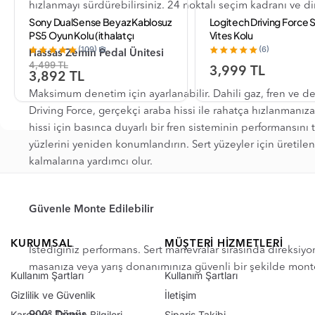
hızlanmayı sürdürebilirsiniz. 24 noktalı seçim kadranı ve d
Sony DualSense Beyaz Kablosuz
Logitech Driving Force S
PS5 Oyun Kolu (ithalatçı
Vites Kolu
Garantili)
(109)
(6)
Hassas Zemin Pedal Ünitesi
4,499 TL
3,999 TL
3,892 TL
Maksimum denetim için ayarlanabilir. Dahili gaz, fren ve d
Driving Force, gerçekçi araba hissi ile rahatça hızlanmanı
hissi için basınca duyarlı bir fren sisteminin performansın
yüzlerini yeniden konumlandırın. Sert yüzeyler için üretilen 
kalmalarına yardımcı olur.
Güvenle Monte Edilebilir
KURUMSAL
MÜŞTERI HIZMETLERI
İstediğiniz performans. Sert manevralar sırasında direksiyo
masanıza veya yarış donanımınıza güvenli bir şekilde monte
Kullanım Şartları
Kullanım Şartları
Gizlilik ve Güvenlik
İletişim
Kargo ve Taşıma Bilgileri
Sipariş Takibi