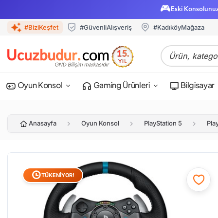
🎮
Eski Konsolunu
#BiziKeşfet
#GüvenliAlışveriş
#KadıköyMağaza
Oyun Konsol
Gaming Ürünleri
Bilgisayar
Anasayfa
Oyun Konsol
PlayStation 5
Pla
TÜKENİYOR!