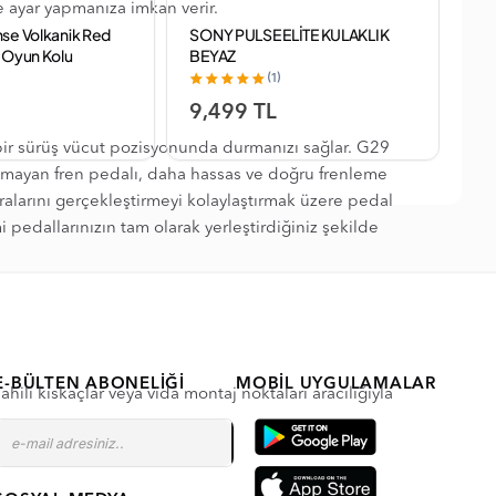
ce ayar yapmanıza imkan verir.
se Volkanik Red
SONY PULSE ELİTE KULAKLIK
So
 Oyun Kolu
BEYAZ
PS5
ntili)
Gar
(1)
9,499 TL
4,
 bir sürüş vücut pozisyonunda durmanızı sağlar. G29
 olmayan fren pedalı, daha hassas ve doğru frenleme
ralarını gerçekleştirmeyi kolaylaştırmak üzere pedal
i pedallarınızın tam olarak yerleştirdiğiniz şekilde
E-BÜLTEN ABONELIĞI
MOBIL UYGULAMALAR
ili kıskaçlar veya vida montaj noktaları aracılığıyla