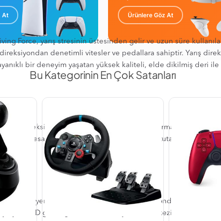
 At
Ürünlere Göz At
ving Force, yarış stresinin üstesinden gelir ve uzun süre kullanıla
ireksiyondan denetimli vitesler ve pedallara sahiptir. Yarış direk
nıklı bir deneyim yaşatan yüksek kaliteli, elde dikilmiş deri ile 
Bu Kategorinin En Çok Satanları
ssiz direksiyon aksiyonunun tadını çıkarın. Sarmal dişliler iste
Boşluksuz tasarımı, direksiyonu ve pedalları sıkı tutarak maksimu
eceğiniz yerdedir. D yüzeyi, tuşlar ve direksiyondan denetimli vit
söyleyen LED gösterge ışıkları direksiyonun merkezinde konumla