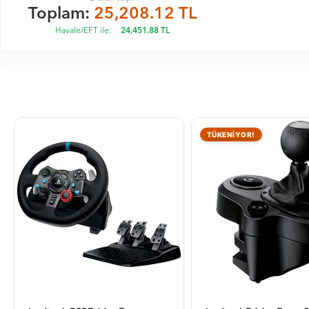
Toplam:
25,208.12
TL
Havale/EFT ile:
24,451.88
TL
TÜKENİYOR!