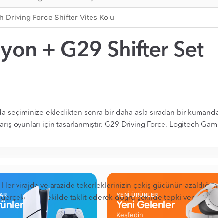
h Driving Force Shifter Vites Kolu
yon + G29 Shifter Set
da seçiminize ekledikten sonra bir daha asla sıradan bir kumand
ış oyunları için tasarlanmıştır. G29 Driving Force, Logitech Gami
 Her virajda ve arazide tekerleklerinizin çekiş gücünün azaldığını,
LAR
YENİ ÜRÜNLER
i gerçekçi bir şekilde taklit ederek doğru şekilde tepki vermenizi 
ünler
Yeni Gelenler
Keşfedin