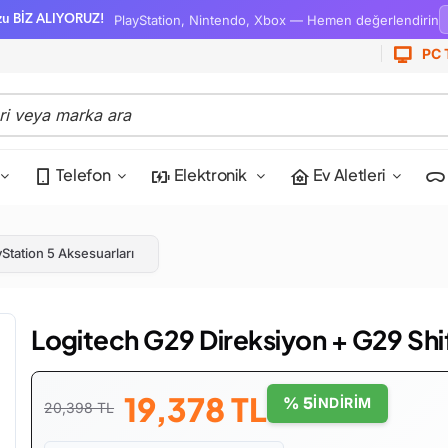
PlayStation, Nintendo, Xbox — Hemen değerlendirin
zu BİZ ALIYORUZ!
PC 
Telefon
Elektronik
Ev Aletleri
yStation 5 Aksesuarları
Logitech G29 Direksiyon + G29 Shi
19,378
TL
% 5
İNDİRİM
20,398 TL