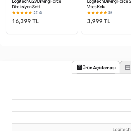
Logitech G29 Driving Force
Logitech Driving Force S
Direksiyon Seti
Vites Kolu
(27)
(6)
16,399 TL
3,999 TL
Ürün Açıklaması
Logitech