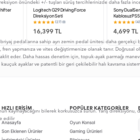
ireksiyon önündeki +/- tuşları sürüş tercihlerinizde daha fazla in
hifter
Logitech G29 Driving Force
Sony DualSen
Direksiyon Seti
Kablosuz PS5
(ithalatçı Gara
(27)
(4)
16,399 TL
4,699 TL
ebriyaj pedallarına sahip ayrı zemin pedal ünitesi daha gerçekçi
za, fren yapmanıza ve vites değiştirmenize olanak tanır. Doğrusal
ı taklit eder. Daha hassas denetim için, topuk-ayak parmağı manev
kauçuk ayaklar ve patentli bir geri çekilebilir halı kavrama sistem
HIZLI ERIŞIM
POPÜLER KATEGORILER
nun kaymayacağını bilerek korkusuzca sürün. Yarış direksiyonu, dah
 edilir
Anasayfa
Oyun Konsol
Son Eklenen Ürünler
Gaming Ürünleri
İndirimdeki Ürünler
Bilgisayar