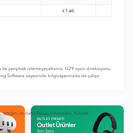
x 1 ad.
a ile yarışmak istemeyeceksiniz. G29 oyun direksiyonu,
ng Software sayesinde bilgisayarınızda da çalışır
 arttığını ve daha fazlasını hissedin. Yüksek
OUTLET FIRSATI
sağlar.
Outlet Ürünler
Son Şans