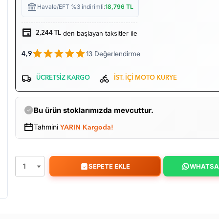
Havale/EFT %3 indirimli:
18,796
TL
den başlayan taksitler ile
2,244 TL
13 Değerlendirme
4,9
ÜCRETSİZ KARGO
İST. İÇİ MOTO KURYE
Bu ürün stoklarımızda mevcuttur.
Tahmini
YARIN Kargoda!
SEPETE EKLE
WHATSA