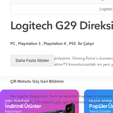
Logitec
Logitech G29 Direksi
PC , Playstation 3 , Playstation 4 , PS5 İle Çalışır
Konsol deneyiminizi zenginleştirin. Driving Force'u kuman
Daha Fazla Göster
PlayStation®4 veya PlayStation®3 konsolunuzdaki en yeni yar
Çift Motorlu Güç Geri Bildirimi
Her ağırlık değişimini, freni ve tekerlek kaymasını hissedin.
ÖZEL TEKLİFLER
EN ÇOK SATAN
performanslı, çift motorlu güç geri bildirimi, güç efektlerin
İndirimli Ürünler
Popüler Ür
Kaçırmayın
Trend Ürünler