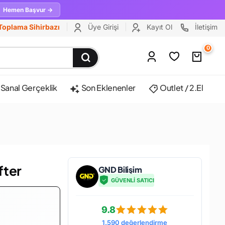
Hemen Başvur →
Toplama Sihirbazı
Üye Girişi
Kayıt Ol
İletişim
0
Sanal Gerçeklik
Son Eklenenler
Outlet / 2.El
fter
GND Bilişim
GÜVENLİ SATICI
9.8
1.590 değerlendirme