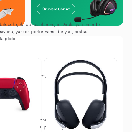
Ürünlere Göz At
bilecek şekilde tasarlanmıştır. Direksiyon milinde
siyonu, yüksek performanslı bir yarış arabası
kaplıdır.
nmeyen gürültü ve titreşimi azaltmak için otomotiv
m denetim sunar.
esler yarış direksiyonuna dahil edilmiştir. Tam olarak
ndırılmıştır. Gözünüzü pistten ayırmadan maksimum