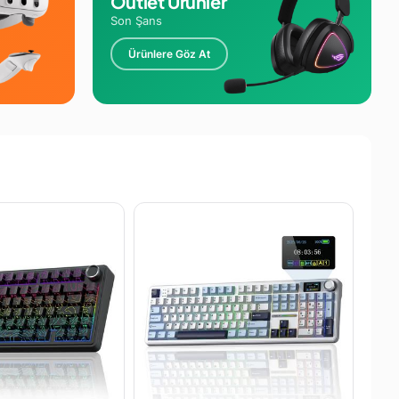
Outlet Ürünler
Son Şans
Ürünlere Göz At