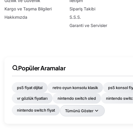
Gizlilik ve Güvenlik
İletişim
Kargo ve Taşıma Bilgileri
Sipariş Takibi
Hakkımızda
S.S.S.
Garanti ve Servisler
Popüler Aramalar
ps5 fiyat dijital
retro oyun konsolu klasik
ps5 konsol fiy
vr gözlük fiyatları
nintendo switch oled
nintendo swit
nintendo switch fiyat
Tümünü Göster