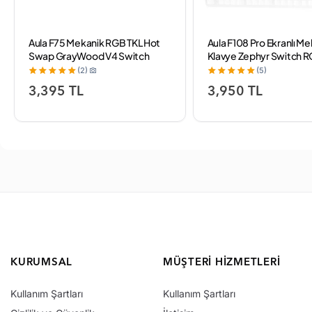
Aula F75 Mekanik RGB TKL Hot
Aula F108 Pro Ekranlı M
Swap GrayWood V4 Switch
Klavye Zephyr Switch 
Kablosuz Makrolu Türkçe Q
Swap 8000mAh Makro
(2)
(5)
Klavye Buz Mavisi
Oyuncu Klavyesi Gri
3,395 TL
3,950 TL
KURUMSAL
MÜŞTERI HIZMETLERI
Kullanım Şartları
Kullanım Şartları