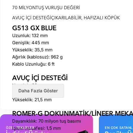
70 MİLYONTUŞ VURUŞU DEĞERİ
AVUÇ İÇİ DESTEĞİÇIKARILABİLİR, HAFIZALI KÖPÜK
G513 GX BLUE
Uzunluk: 132 mm
Genişlik: 445 mm
Yükseklik: 35,5 mm
Ağırlık (kablosuz): 962 g
Kablo Uzunluğu: 6 ft
AVUÇ İÇİ DESTEĞİ
Uzunluk: 88 mm
Daha Fazla Göster
Genişlik: 445 mm
Yükseklik: 21,5 mm
ROMER-G DOKUNMATİK/LİNEER MEK
Dayanıklılık: 70 milyon tuş basımı
İşlem mesafesi: 1,5 mm
ÖZEL TEKLİFLER
EN ÇOK SATAN