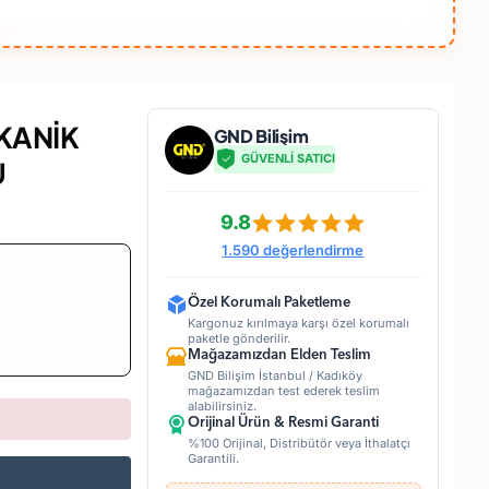
KANİK
GND Bilişim
GÜVENLİ SATICI
U
9.8
1.590 değerlendirme
Özel Korumalı Paketleme
Kargonuz kırılmaya karşı özel korumalı
paketle gönderilir.
Mağazamızdan Elden Teslim
GND Bilişim İstanbul / Kadıköy
mağazamızdan test ederek teslim
alabilirsiniz.
Orijinal Ürün & Resmi Garanti
%100 Orijinal, Distribütör veya İthalatçı
Garantili.