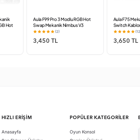
ekanik
Aula F99 Pro 3 Modlu RGB Hot
Aula F75 Mek
RGB Hot
Swap Mekanik Nimbus V3
Switch Kablo
lu
Switch Kablosuz Makrolu Klavye
Swap Gaming 
(2)
(12
Gradyan Gri
Siyah
3,450 TL
3,650 TL
HIZLI ERIŞIM
POPÜLER KATEGORILER
Anasayfa
Oyun Konsol