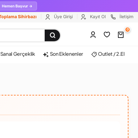
Hemen Başvur →
Toplama Sihirbazı
Üye Girişi
Kayıt Ol
İletişim
0
Sanal Gerçeklik
Son Eklenenler
Outlet / 2.El