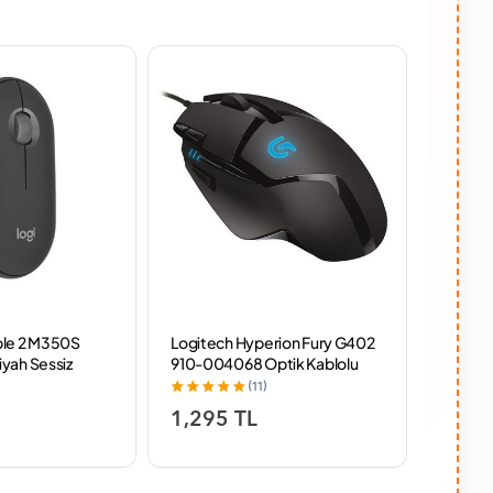
ble 2 M350S
Logitech Hyperion Fury G402
Logite
yah Sessiz
910-004068 Optik Kablolu
Siyah L
uz Mouse
Oyuncu Mouse
Oyunc
(11)
1,295 TL
995 