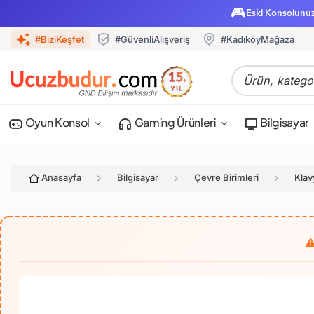
🎮
Eski Konsolunu
#BiziKeşfet
#GüvenliAlışveriş
#KadıköyMağaza
Oyun Konsol
Gaming Ürünleri
Bilgisayar
Anasayfa
Bilgisayar
Çevre Birimleri
Klav