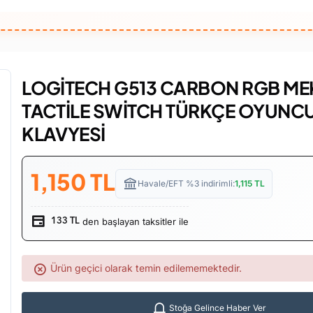
LOGİTECH G513 CARBON RGB ME
TACTİLE SWİTCH TÜRKÇE OYUNC
KLAVYESİ
1,150
TL
Havale/EFT %3 indirimli:
1,115
TL
den başlayan taksitler ile
133 TL
Ürün geçici olarak temin edilememektedir.
Stoğa Gelince Haber Ver