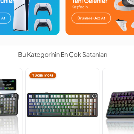
ünler
Yeni Gelenler
Keşfedin
 At
Ürünlere Göz At
Bu Kategorinin En Çok Satanları
TÜKENİYOR!
 tuşları