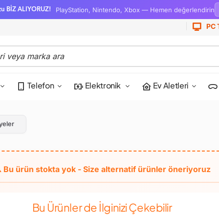
PlayStation, Nintendo, Xbox — Hemen değerlendirin
zu BİZ ALIYORUZ!
PC 
Telefon
Elektronik
Ev Aletleri
yeler
Bu Ürünler de İlginizi Çekebilir