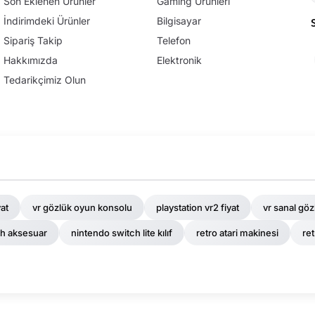
Son Eklenen Ürünler
Gaming Ürünleri
İndirimdeki Ürünler
Bilgisayar
Sipariş Takip
Telefon
Hakkımızda
Elektronik
Tedarikçimiz Olun
at
vr gözlük oyun konsolu
playstation vr2 fiyat
vr sanal gözl
ch aksesuar
nintendo switch lite kılıf
retro atari makinesi
re