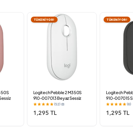
TÜKENİYOR!
TÜKENİYOR!
M350S
Logitech Pebble 2 M350S
Logitech Peb
essiz
910-007013 Beyaz Sessiz
910-007015 Si
e
Optik Kablosuz Mouse
Optik Kablos
(52)
(6)
1,295 TL
1,295 TL