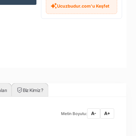
Ucuzbudur.com'u Keşfet
ları
Biz Kimiz ?
A-
A+
Metin Boyutu: