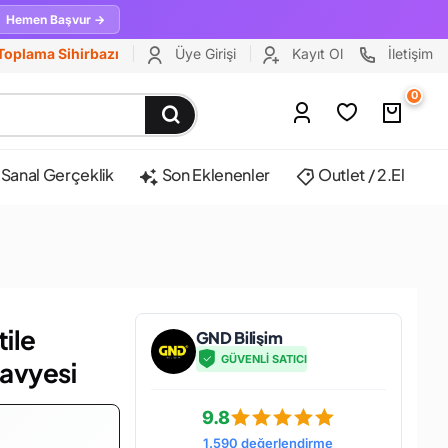
Hemen Başvur →
Toplama Sihirbazı
Üye Girişi
Kayıt Ol
İletişim
0
Sanal Gerçeklik
Son Eklenenler
Outlet / 2.El
ile
GND Bilişim
GÜVENLİ SATICI
avyesi
9.8
1.590 değerlendirme