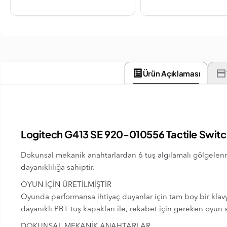
Ürün Açıklaması
Logitech G413 SE 920-010556 Tactile Swit
Dokunsal mekanik anahtarlardan 6 tuş algılamalı gölgelen
dayanıklılığa sahiptir.
OYUN İÇİN ÜRETİLMİŞTİR
Oyunda performansa ihtiyaç duyanlar için tam boy bir klavy
dayanıklı PBT tuş kapakları ile, rekabet için gereken oyun sın
DOKUNSAL MEKANİK ANAHTARLAR