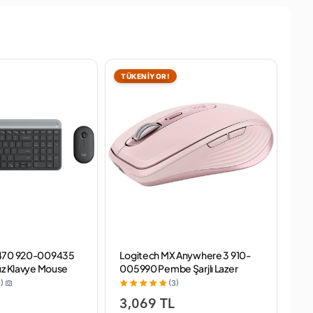
TÜKENİYOR!
TÜ
470 920-009435
Logitech MX Anywhere 3 910-
Lo
uz Klavye Mouse
005990 Pembe Şarjlı Lazer
He
Kablosuz Mouse
Mo
)
(3)
3,069 TL
2,