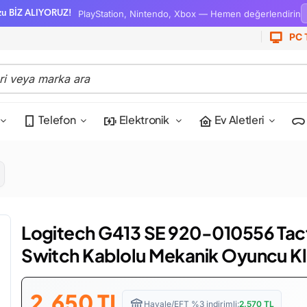
PlayStation, Nintendo, Xbox — Hemen değerlendirin
zu BİZ ALIYORUZ!
PC 
Telefon
Elektronik
Ev Aletleri
Logitech G413 SE 920-010556 Tact
Switch Kablolu Mekanik Oyuncu Kl
2,650
TL
Havale/EFT %3 indirimli:
2,570
TL