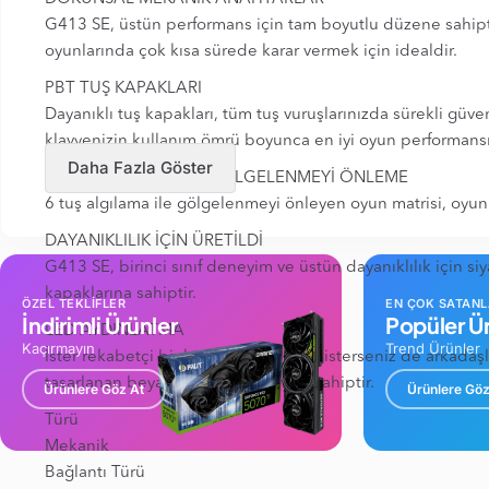
G413 SE, üstün performans için tam boyutlu düzene sahiptir.
oyunlarında çok kısa sürede karar vermek için idealdir.
PBT TUŞ KAPAKLARI
Dayanıklı tuş kapakları, tüm tuş vuruşlarınızda sürekli güv
klavyenizin kullanım ömrü boyunca en iyi oyun performansı
Daha Fazla Göster
6 TUŞ ALGILAMA VE GÖLGELENMEYİ ÖNLEME
6 tuş algılama ile gölgelenmeyi önleyen oyun matrisi, oyun
DAYANIKLILIK İÇİN ÜRETİLDİ
G413 SE, birinci sınıf deneyim ve üstün dayanıklılık için s
kapaklarına sahiptir.
ÖZEL TEKLİFLER
EN ÇOK SATAN
İndirimli Ürünler
Popüler Ür
LED AYDINLATMA
Kaçırmayın
Trend Ürünler
İster rekabetçi bir karşılaşmada olun isterseniz de arkadaşl
tasarlanan beyaz LED aydınlatmaya sahiptir.
Ürünlere Göz At
Ürünlere Göz
Türü
Mekanik
Bağlantı Türü