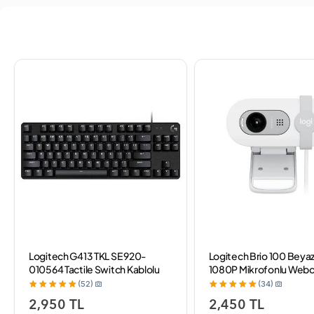
Logitech G413 TKL SE 920-
Logitech Brio 100 Beyaz
010564 Tactile Switch Kablolu
1080P Mikrofonlu Web
Mekanik Oyuncu Klavyesi
(52)
(34)
2,950 TL
2,450 TL