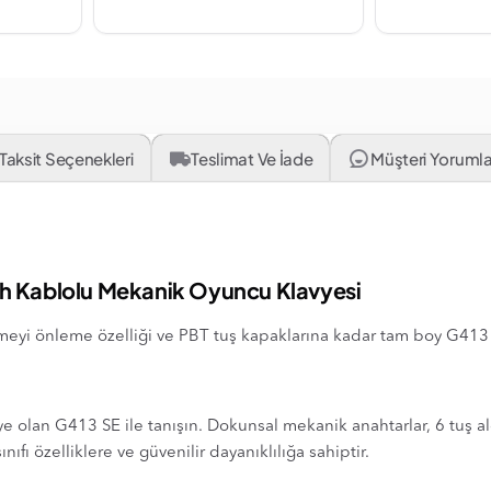
Taksit Seçenekleri
Teslimat Ve İade
Müşteri Yorumlar
ch Kablolu Mekanik Oyuncu Klavyesi
meyi önleme özelliği ve PBT tuş kapaklarına kadar tam boy G413 
e olan G413 SE ile tanışın. Dokunsal mekanik anahtarlar, 6 tuş 
ıfı özelliklere ve güvenilir dayanıklılığa sahiptir.