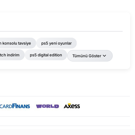
n konsolu tavsiye
ps5 yeni oyunlar
tch indirim
ps5 digital edition
Tümünü Göster