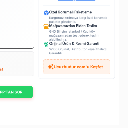
Özel Korumalı Paketleme
Kargonuz kırılmaya karşı özel korumalı
paketle gönderilir.
Mağazamızdan Elden Teslim
GND Bilişim İstanbul / Kadıköy
mağazamızdan test ederek teslim
alabilirsiniz.
Orijinal Ürün & Resmi Garanti
%100 Orijinal, Distribütör veya İthalatçı
Garantili.
Ucuzbudur.com'u Keşfet
a!
PP'TAN SOR