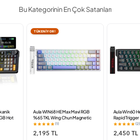
Bu Kategorinin En Çok Satanları
TÜKENİYOR!
ekanik
Aula WIN68 HE Max Mavi RGB
Aula Win60 H
RGB Hot
%65 TKL Wing Chun Magnetic
Rapid Trigge
lu
Switch Kablolu Mekanik Oyuncu
8000Hz RGB 
(1)
(2)
Klavyesi
Oyuncu Klavy
2,195 TL
2,450 TL