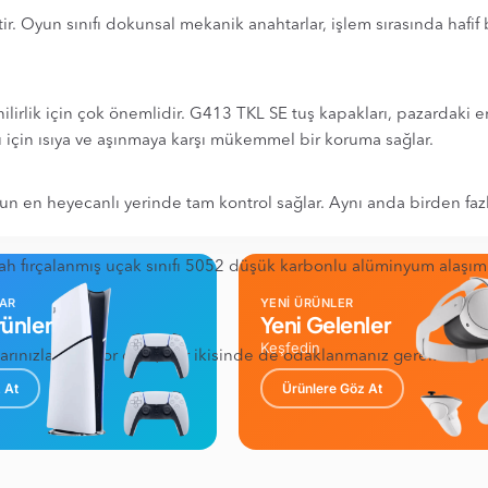
 Oyun sınıfı dokunsal mekanik anahtarlar, işlem sırasında hafif bi
enilirlik için çok önemlidir. G413 TKL SE tuş kapakları, pazardak
 için ısıya ve aşınmaya karşı mükemmel bir koruma sağlar.
un en heyecanlı yerinde tam kontrol sağlar. Aynı anda birden faz
iyah fırçalanmış uçak sınıfı 5052 düşük karbonlu alüminyum alaşım
LAR
YENİ ÜRÜNLER
ünler
Yeni Gelenler
Keşfedin
arınızla oynuyor olun, her ikisinde de odaklanmanız gerekir. G413 S
 At
Ürünlere Göz At