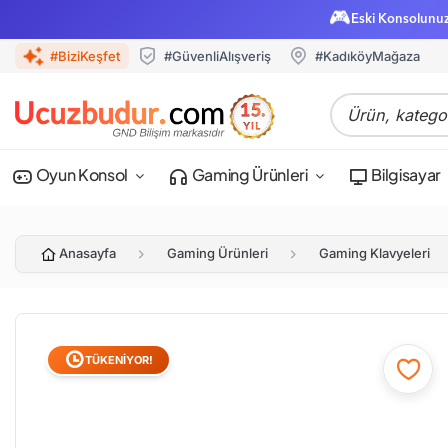
🎮
Eski Konsolunu
#BiziKeşfet
#GüvenliAlışveriş
#KadıköyMağaza
Oyun Konsol
Gaming Ürünleri
Bilgisayar
Anasayfa
Gaming Ürünleri
Gaming Klavyeleri
TÜKENİYOR!