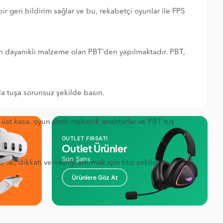
r geri bildirim sağlar ve bu, rekabetçi oyunlar ile FPS
i en dayanıklı malzeme olan PBT’den yapılmaktadır. PBT,
la tuşa sorunsuz şekilde basın.
 üst kasa, oyun sınıfı mekanik anahtarlar ve PBT tuş
OUTLET FIRSATI
Outlet Ürünler
Son Şans
E, dikkati ve netliği artırmak için titiz şekilde
Ürünlere Göz At