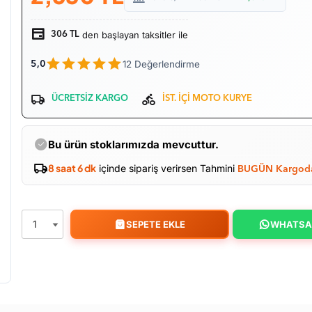
den başlayan taksitler ile
306 TL
12 Değerlendirme
5,0
ÜCRETSİZ KARGO
İST. İÇİ MOTO KURYE
Bu ürün stoklarımızda mevcuttur.
8 saat 6 dk
içinde sipariş verirsen Tahmini
BUGÜN Kargod
SEPETE EKLE
WHATSA