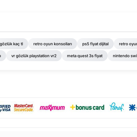
 gözlük kaç tl
retro oyun konsolları
ps5 fiyat dijital
retro oyu
ı
vr gözlük playstation vr2
meta quest 3s fiyat
nintendo swi