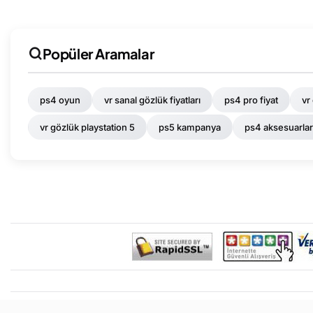
Popüler Aramalar
ps4 oyun
vr sanal gözlük fiyatları
ps4 pro fiyat
vr
vr gözlük playstation 5
ps5 kampanya
ps4 aksesuarlar