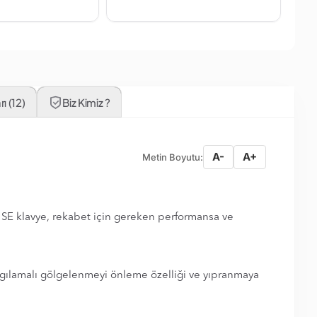
ı (12)
Biz Kimiz ?
A-
A+
Metin Boyutu:
SE klavye, rekabet için gereken performansa ve
algılamalı gölgelenmeyi önleme özelliği ve yıpranmaya