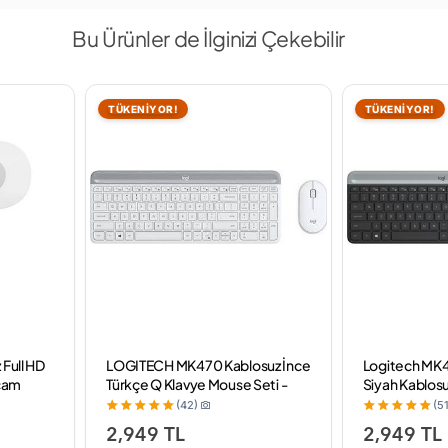
Bu Ürünler de İlginizi Çekebilir
TÜKENİYOR!
TÜKENİYOR!
 Full HD
LOGITECH MK470 Kablosuz İnce
Logitech MK
cam
Türkçe Q Klavye Mouse Seti -
Siyah Kablos
Beyaz
Seti
(42)
(51
2,949 TL
2,949 TL