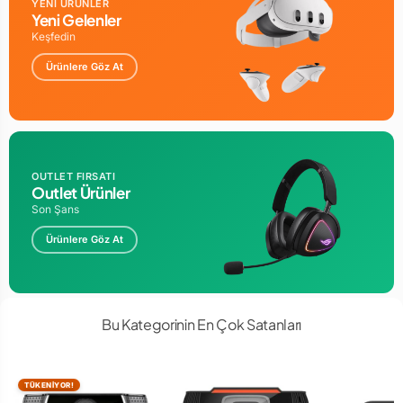
YENİ ÜRÜNLER
Yeni Gelenler
Keşfedin
Ürünlere Göz At
OUTLET FIRSATI
Outlet Ürünler
Son Şans
Ürünlere Göz At
Bu Kategorinin En Çok Satanları
TÜKENİYOR!