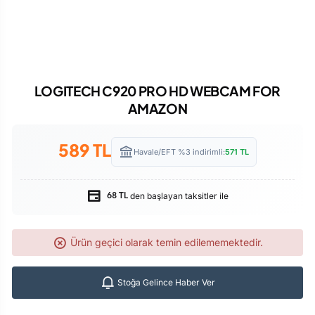
LOGITECH C920 PRO HD WEBCAM FOR
AMAZON
589
TL
Havale/EFT %3 indirimli:
571
TL
den başlayan taksitler ile
68 TL
Ürün geçici olarak temin edilememektedir.
Stoğa Gelince Haber Ver