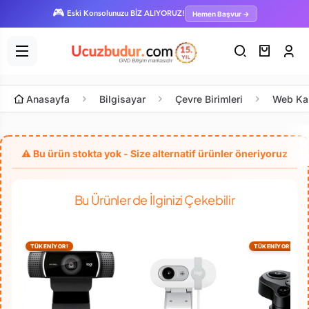
🎮
Hemen Başvur →
Eski Konsolunuzu BİZ ALIYORUZ!
Anasayfa
Bilgisayar
Çevre Birimleri
Web Kam
Bu Ürünler de İlginizi Çekebilir
TÜKENİYOR!
TÜKENİYOR!