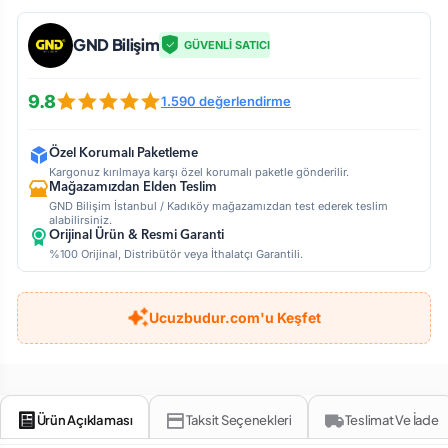
GND Bilişim
GÜVENLİ SATICI
9.8
1.590 değerlendirme
Özel Korumalı Paketleme
Kargonuz kırılmaya karşı özel korumalı paketle gönderilir.
Mağazamızdan Elden Teslim
GND Bilişim İstanbul / Kadıköy mağazamızdan test ederek teslim
alabilirsiniz.
Orijinal Ürün & Resmi Garanti
%100 Orijinal, Distribütör veya İthalatçı Garantili.
Ucuzbudur.com'u Keşfet
Ürün Açıklaması
Taksit Seçenekleri
Teslimat Ve İade