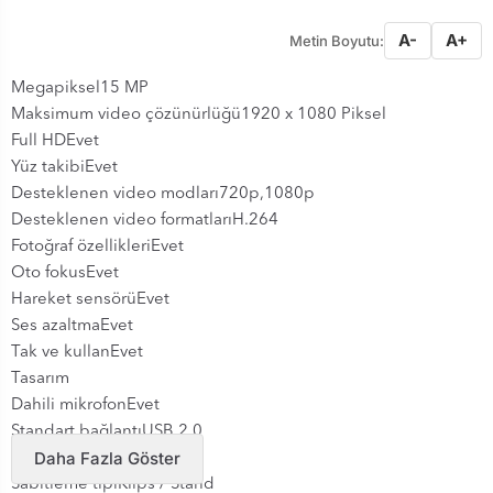
A-
A+
Metin Boyutu:
Megapiksel15 MP
Maksimum video çözünürlüğü1920 x 1080 Piksel
Full HDEvet
Yüz takibiEvet
Desteklenen video modları720p,1080p
Desteklenen video formatlarıH.264
Fotoğraf özellikleriEvet
Oto fokusEvet
Hareket sensörüEvet
Ses azaltmaEvet
Tak ve kullanEvet
Tasarım
Dahili mikrofonEvet
Standart bağlantıUSB 2.0
Daha Fazla Göster
Ürün rengiSiyah
Sabitleme tipiKlips / Stand