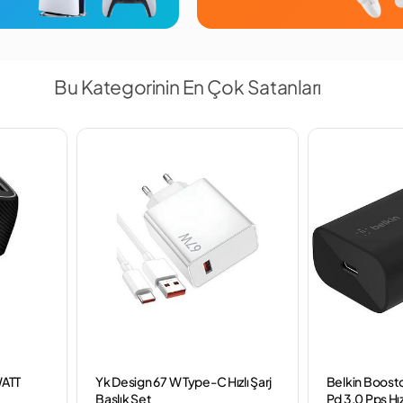
Bu Kategorinin En Çok Satanları
WATT
Yk Design 67 W Type-C Hızlı Şarj
Belkin Boost
Başlık Set
Pd 3.0 Pps Hız