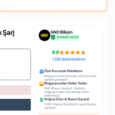
 Şarj
GND Bilişim
GÜVENLİ SATICI
9.8
1.590 değerlendirme
Özel Korumalı Paketleme
Kargonuz kırılmaya karşı özel korumalı
paketle gönderilir.
Mağazamızdan Elden Teslim
GND Bilişim İstanbul / Kadıköy
mağazamızdan test ederek teslim
alabilirsiniz.
Orijinal Ürün & Resmi Garanti
%100 Orijinal, Distribütör veya İthalatçı
Garantili.