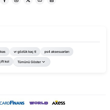
akas
vr gözlük kaç tl
ps4 aksesuarları
ift kol
Tümünü Göster