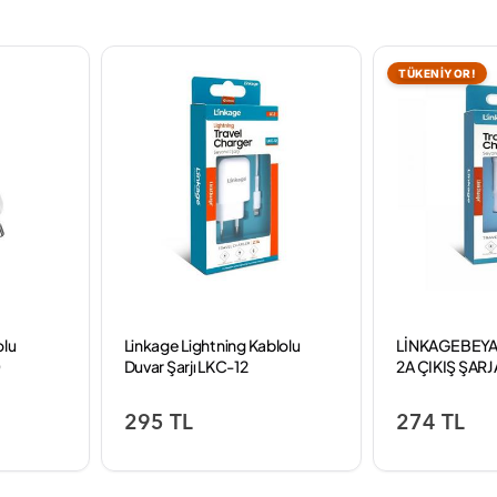
TÜKENİYOR!
olu
Linkage Lightning Kablolu
LİNKAGE BEYA
0
Duvar Şarjı LKC-12
2A ÇIKIŞ ŞARJ
295 TL
274 TL