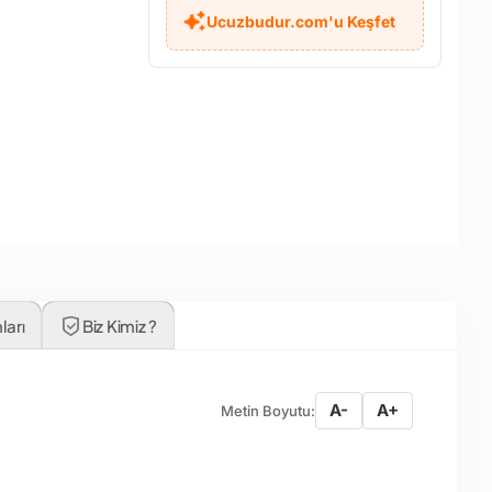
Ucuzbudur.com'u Keşfet
ları
Biz Kimiz ?
A-
A+
Metin Boyutu: