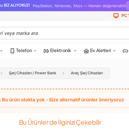
PlayStation, Nintendo, Xbox — Hemen değerlendirin
zu BİZ ALIYORUZ!
PC 
Telefon
Elektronik
Ev Aletleri
Şarj Cihazları / Power Bank
Araç Şarj Cihazları
Bu Ürünler de İlginizi Çekebilir