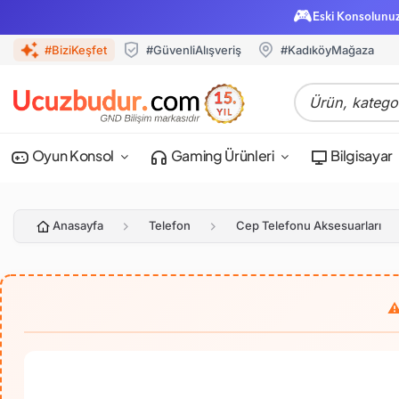
🎮
Eski Konsolunu
#BiziKeşfet
#GüvenliAlışveriş
#KadıköyMağaza
Oyun Konsol
Gaming Ürünleri
Bilgisayar
Anasayfa
Telefon
Cep Telefonu Aksesuarları