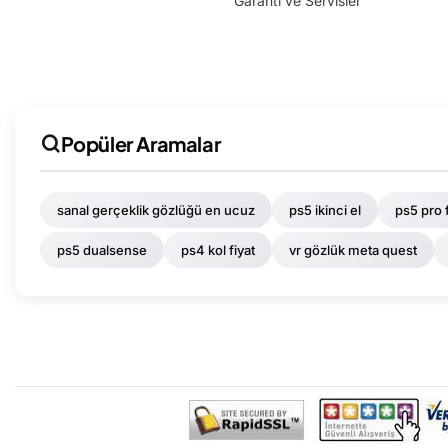
Garanti ve Servisler
Popüler Aramalar
sanal gerçeklik gözlüğü en ucuz
ps5 ikinci el
ps5 pro f
ps5 dualsense
ps4 kol fiyat
vr gözlük meta quest