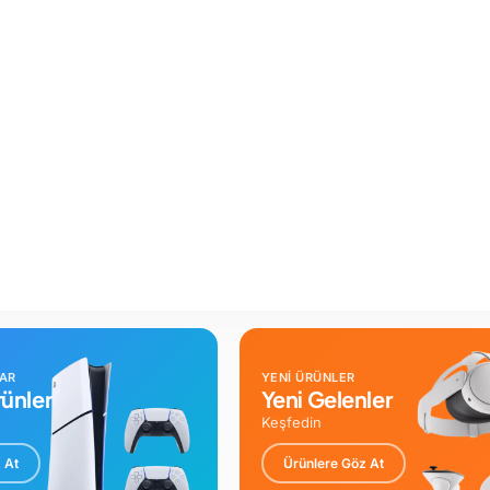
LAR
YENİ ÜRÜNLER
ünler
Yeni Gelenler
Keşfedin
 At
Ürünlere Göz At