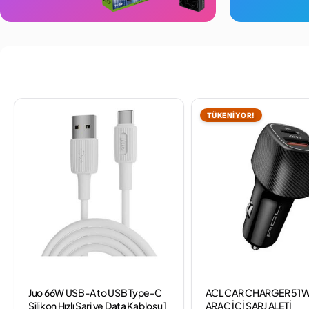
TÜKENİYOR!
Juo 66W USB-A to USB Type-C
ACL CAR CHARGER 51 
Silikon Hızlı Şarj ve Data Kablosu 1
ARAÇ İÇİ ŞARJ ALETİ