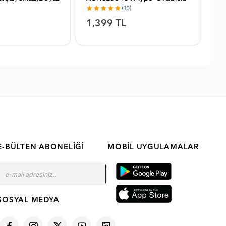
Hızlı Şarj Aleti
HI
(10)
1,399 TL
4
E-BÜLTEN ABONELIĞI
MOBIL UYGULAMALAR
SOSYAL MEDYA