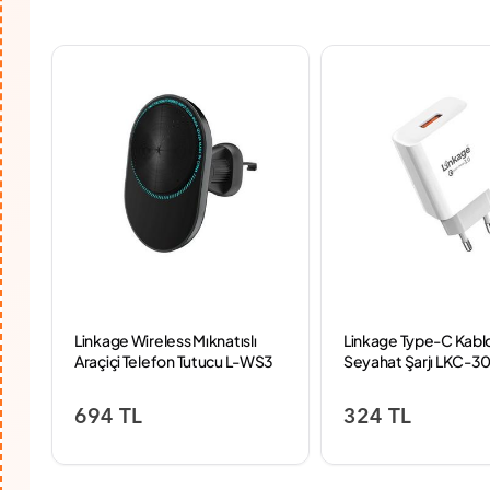
-
Linkage Wireless Mıknatıslı
Linkage Type-C Kabl
zı
Araçiçi Telefon Tutucu L-WS3
Seyahat Şarjı LKC-3
694 TL
324 TL