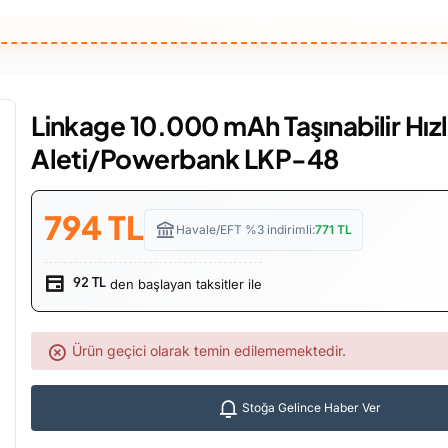
Linkage 10.000 mAh Taşınabilir Hızlı
Aleti/Powerbank LKP-48
794
TL
Havale/EFT %3 indirimli:
771
TL
den başlayan taksitler ile
92 TL
Ürün geçici olarak temin edilememektedir.
Stoğa Gelince Haber Ver