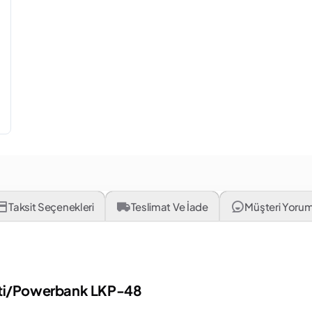
Taksit Seçenekleri
Teslimat Ve İade
Müşteri Yorum
Aleti/Powerbank LKP-48