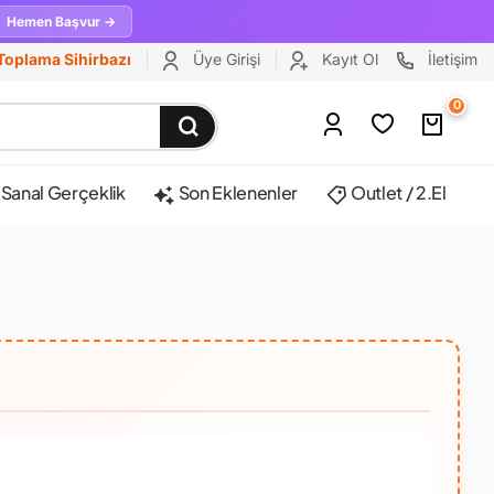
Hemen Başvur →
Toplama Sihirbazı
Üye Girişi
Kayıt Ol
İletişim
0
Sanal Gerçeklik
Son Eklenenler
Outlet / 2.El