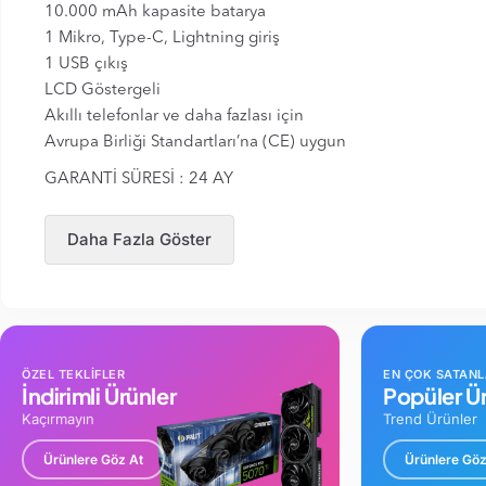
10.000 mAh kapasite batarya
1 Mikro, Type-C, Lightning giriş
1 USB çıkış
LCD Göstergeli
Akıllı telefonlar ve daha fazlası için
Avrupa Birliği Standartları’na (CE) uygun
GARANTİ SÜRESİ : 24 AY
Daha Fazla Göster
ÖZEL TEKLİFLER
EN ÇOK SATAN
İndirimli Ürünler
Popüler Ür
Kaçırmayın
Trend Ürünler
Ürünlere Göz At
Ürünlere Göz