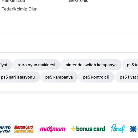
Hakkımızda
Elektronik
Tedarikçimiz Olun
iyat
retro oyun makinesi
nintendo switch kampanya
ps5 t
ps5 şarj istasyonu
ps5 kampanya
ps5 kontrolcü
ps5 fiyat ç