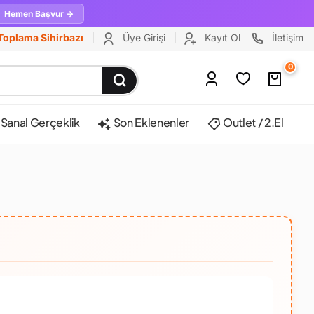
Hemen Başvur →
Toplama Sihirbazı
Üye Girişi
Kayıt Ol
İletişim
0
Sanal Gerçeklik
Son Eklenenler
Outlet / 2.El