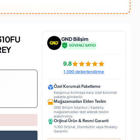
310FU
GND Bilişim
GÜVENLİ SATICI
REY
9.8
1.590 değerlendirme
Özel Korumalı Paketleme
Kargonuz kırılmaya karşı özel korumalı
paketle gönderilir.
Mağazamızdan Elden Teslim
GND Bilişim İstanbul / Kadıköy
mağazamızdan test ederek teslim
alabilirsiniz.
Orijinal Ürün & Resmi Garanti
%100 Orijinal, Distribütör veya İthalatçı
Garantili.