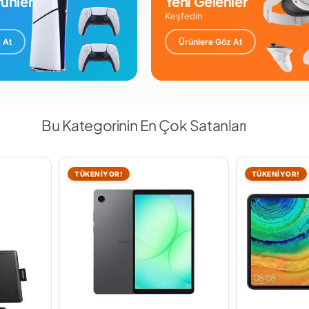
ünler
Yeni Gelenler
Keşfedin
 At
Ürünlere Göz At
Bu Kategorinin En Çok Satanları
TÜKENİYOR!
TÜKENİYOR!