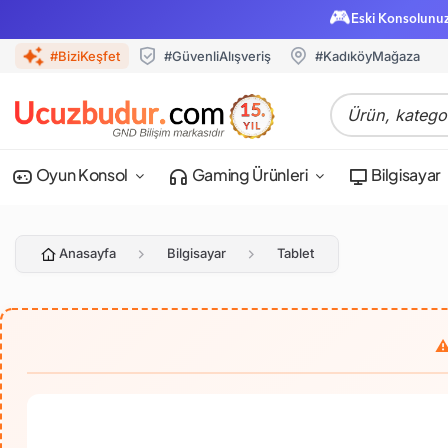
🎮
Eski Konsolunu
#BiziKeşfet
#GüvenliAlışveriş
#KadıköyMağaza
Oyun Konsol
Gaming Ürünleri
Bilgisayar
Anasayfa
Bilgisayar
Tablet