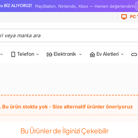
PlayStation, Nintendo, Xbox — Hemen değerlendirin
zu BİZ ALIYORUZ!
PC 
Telefon
Elektronik
Ev Aletleri
Bu Ürünler de İlginizi Çekebilir