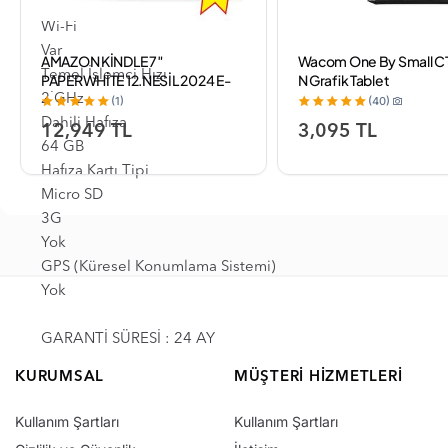
128 GB'a kadar
Wi-Fi
Var
AMAZON KİNDLE 7″
Wacom One By Small C
Temel İşlemci Hızı
PAPERWHİTE 12.NESİL 2024 E-
N Grafik Tablet
KİTAP OKUYUCU 16GB
2 GHz
(1)
(40)
REKLAMSIZ SİYAH + KILIF HEDİYE
Dahili Hafıza
12,949 TL
3,095 TL
64 GB
Hafıza Kartı Tipi
Micro SD
3G
Yok
GPS (Küresel Konumlama Sistemi)
Yok
GARANTİ SÜRESİ : 24 AY
KURUMSAL
MÜŞTERI HIZMETLERI
Kullanım Şartları
Kullanım Şartları