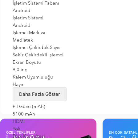
İşletim Sistemi Tabanı
Android
İşletim Sistemi
Android
İşlemci Markası
Mediatek
İşlemci Çekirdek Sayısı
Sekiz Çekirdekli İşlemci
Ekran Boyutu
9,0 inç
Kalem Uyumluluğu
Hayır
Ram Kapasitesi
Daha Fazla Göster
4 GB
Pil Gücü (mAh)
5100 mAh
HDMI
Yok
ÖZEL TEKLİFLER
EN ÇOK SATAN
Disk Kapasitesi