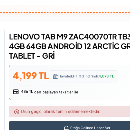
LENOVO TAB M9 ZAC40070TR TB
4GB 64GB ANDROİD 12 ARCTİC G
TABLET - GRİ
4,199
TL
Havale/EFT %3 indirimli:
4,073
TL
den başlayan taksitler ile
486 TL
Ürün geçici olarak temin edilememektedir.
Stoğa Gelince Haber Ver