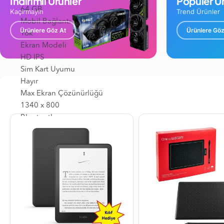
İndirimli Ürünler
Popüler Ür
64 GB
Kaçırmayın
Trend Ürünler
Mobil Bağlantı
Ürünlere Göz At
Ürünlere Göz
Yok
Ekran Modeli
HD IPS
Sim Kart Uyumu
Hayır
Max Ekran Çözünürlüğü
1340 x 800
Bluetooth
Var
Paket İçeriği
Güç Adaptörü
Ekran Panel Tipi
IPS
Kamera Çözünürlüğü
8,0 MP
Arttırılabilir Hafıza