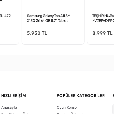
TL-472-
Samsung Galaxy Tab A11 SM-
TEŞHİR HUA
X130 Gri 64 GB 8.7" Tablet
MATEPAD PRO
TABLET
5,950 TL
8,999 TL
HIZLI ERIŞIM
POPÜLER KATEGORILER
Anasayfa
Oyun Konsol