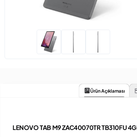
Ürün Açıklaması
LENOVO TAB M9 ZAC40070TR TB310FU 4GB