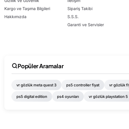
Gizlilik ve Güvenlik
İletişim
Kargo ve Taşıma Bilgileri
Sipariş Takibi
Hakkımızda
S.S.S.
Garanti ve Servisler
Popüler Aramalar
vr gözlük meta quest 3
ps5 controller fiyat
vr gözlük fi
ps5 digital edition
ps4 oyunları
vr gözlük playstation 5