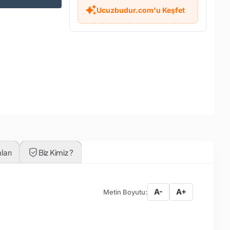
Ucuzbudur.com'u Keşfet
ları
Biz Kimiz ?
A-
A+
Metin Boyutu: