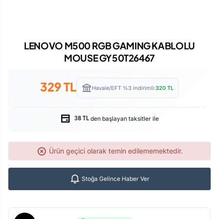
LENOVO M500 RGB GAMING KABLOLU
MOUSE GY50T26467
329
TL
Havale/EFT %3 indirimli:
320
TL
den başlayan taksitler ile
38 TL
Ürün geçici olarak temin edilememektedir.
Stoğa Gelince Haber Ver