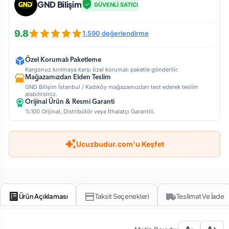
GND Bilişim
GÜVENLİ SATICI
9.8
1.590 değerlendirme
Özel Korumalı Paketleme
Kargonuz kırılmaya karşı özel korumalı paketle gönderilir.
Mağazamızdan Elden Teslim
GND Bilişim İstanbul / Kadıköy mağazamızdan test ederek teslim
alabilirsiniz.
Orijinal Ürün & Resmi Garanti
%100 Orijinal, Distribütör veya İthalatçı Garantili.
Ucuzbudur.com'u Keşfet
Ürün Açıklaması
Taksit Seçenekleri
Teslimat Ve İade