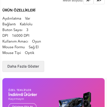
A-
A+
Metin Boyutu:
ÜRÜN ÖZELLİKLERİ
Aydınlatma Var
Bağlantı Kablolu
Buton Sayısı 3
DPI 16000 DPI
Kullanım Amacı Oyun
Mouse Formu Sağ El
Mouse Tipi Optik
Daha Fazla Göster
ÖZEL TEKLİFLER
İndirimli Ürünler
Kaçırmayın
Ürünlere Göz At