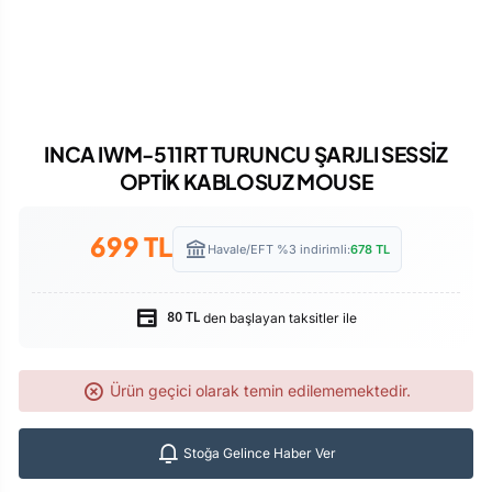
INCA IWM-511RT TURUNCU ŞARJLI SESSİZ
OPTİK KABLOSUZ MOUSE
699
TL
Havale/EFT %3 indirimli:
678
TL
den başlayan taksitler ile
80 TL
Ürün geçici olarak temin edilememektedir.
Stoğa Gelince Haber Ver