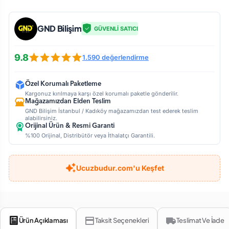
GND Bilişim
GÜVENLİ SATICI
9.8
1.590 değerlendirme
Özel Korumalı Paketleme
Kargonuz kırılmaya karşı özel korumalı paketle gönderilir.
Mağazamızdan Elden Teslim
GND Bilişim İstanbul / Kadıköy mağazamızdan test ederek teslim
alabilirsiniz.
Orijinal Ürün & Resmi Garanti
%100 Orijinal, Distribütör veya İthalatçı Garantili.
Ucuzbudur.com'u Keşfet
Ürün Açıklaması
Taksit Seçenekleri
Teslimat Ve İade