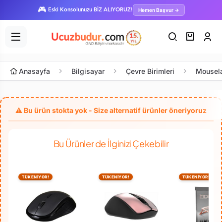
🎮
Hemen Başvur →
Eski Konsolunuzu BİZ ALIYORUZ!
Anasayfa
Bilgisayar
Çevre Birimleri
Mousel
Bu Ürünler de İlginizi Çekebilir
TÜKENİYOR!
TÜKENİYOR!
TÜKENİYOR!