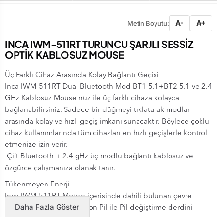
A-
A+
Metin Boyutu:
INCA IWM-511RT TURUNCU ŞARJLI SESSİZ
OPTİK KABLOSUZ MOUSE
Üç Farklı Cihaz Arasında Kolay Bağlantı Geçişi
Inca IWM-511RT Dual Bluetooth Mod BT1 5.1+BT2 5.1 ve 2.4
GHz Kablosuz Mouse nuz ile üç farklı cihaza kolayca
bağlanabilirsiniz. Sadece bir düğmeyi tıklatarak modlar
arasında kolay ve hızlı geçiş imkanı sunacaktır. Böylece çoklu
cihaz kullanımlarında tüm cihazları en hızlı geçişlerle kontrol
etmenize izin verir.
Çift Bluetooth + 2.4 gHz üç modlu bağlantı kablosuz ve
özgürce çalışmanıza olanak tanır.
Tükenmeyen Enerji
Inca IWM-511RT Mouse içerisinde dahili bulunan çevre
Daha Fazla Göster
dostu 500 mAh Lityum İyon Pil ile Pil değiştirme derdini