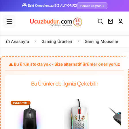
🎮
Hemen Başvur →
Eski Konsolunuzu BİZ ALIYORUZ!
Anasayfa
Gaming Ürünleri
Gaming Mouselar
Bu Ürünler de İlginizi Çekebilir
TÜKENİYOR!