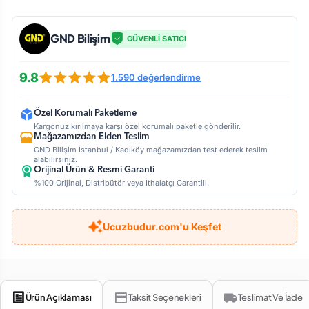
GND Bilişim
GÜVENLİ SATICI
9.8
1.590 değerlendirme
Özel Korumalı Paketleme
Kargonuz kırılmaya karşı özel korumalı paketle gönderilir.
Mağazamızdan Elden Teslim
GND Bilişim İstanbul / Kadıköy mağazamızdan test ederek teslim
alabilirsiniz.
Orijinal Ürün & Resmi Garanti
%100 Orijinal, Distribütör veya İthalatçı Garantili.
Ucuzbudur.com'u Keşfet
Ürün Açıklaması
Taksit Seçenekleri
Teslimat Ve İade