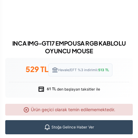
INCA IMG-GT17 EMPOUSA RGB KABLOLU
OYUNCU MOUSE
529
TL
Havale/EFT %3 indirimli:
513
TL
den başlayan taksitler ile
61 TL
Ürün geçici olarak temin edilememektedir.
Stoğa Gelince Haber Ver