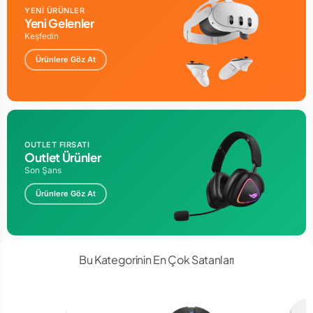
Bağlantı
YENİ ÜRÜNLER
Yeni Gelenler
Kablolu
Keşfedin
Buton Sayısı
Ürünlere Göz At
7
DPI
6400 DPI
Aydınlatma
Var
Trackball
OUTLET FIRSATI
Outlet Ürünler
Yok
Son Şans
RGB
Ürünlere Göz At
Var
Mouse Scroll-Tilt
Var
İleri - Geri Tuşları
Bu Kategorinin En Çok Satanları
Var
Ağırlık Ekleyebilme
Yok