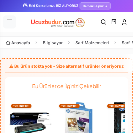
🎮
Hemen Başvur →
Eski Konsolunuzu BİZ ALIYORUZ!
Anasayfa
Bilgisayar
Sarf Malzemeleri
Sarf-
Bu Ürünler de İlginizi Çekebilir
TÜKENİYOR!
TÜKENİYOR!
TÜKENİYOR!