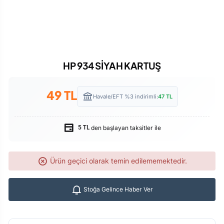
HP 934 SİYAH KARTUŞ
49
TL
Havale/EFT %3 indirimli:
47
TL
den başlayan taksitler ile
5 TL
Ürün geçici olarak temin edilememektedir.
Stoğa Gelince Haber Ver