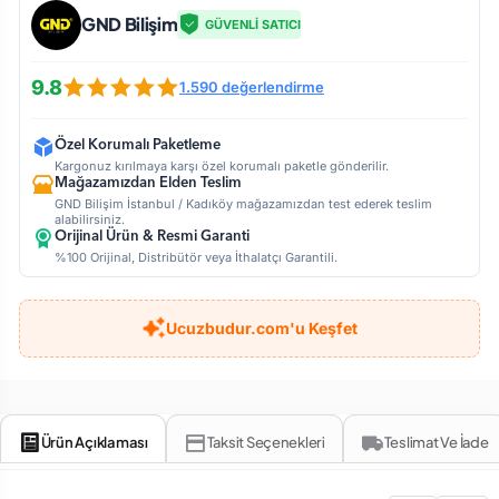
GND Bilişim
GÜVENLİ SATICI
9.8
1.590 değerlendirme
Özel Korumalı Paketleme
Kargonuz kırılmaya karşı özel korumalı paketle gönderilir.
Mağazamızdan Elden Teslim
GND Bilişim İstanbul / Kadıköy mağazamızdan test ederek teslim
alabilirsiniz.
Orijinal Ürün & Resmi Garanti
%100 Orijinal, Distribütör veya İthalatçı Garantili.
Ucuzbudur.com'u Keşfet
Ürün Açıklaması
Taksit Seçenekleri
Teslimat Ve İade