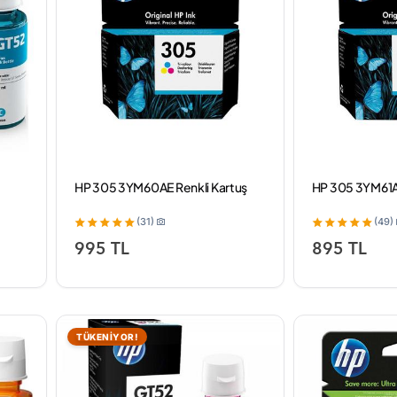
HP 305 3YM60AE Renkli Kartuş
HP 305 3YM61A
(31)
(49)
995 TL
895 TL
TÜKENİYOR!