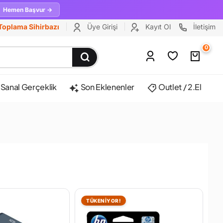
Hemen Başvur →
Toplama Sihirbazı
Üye Girişi
Kayıt Ol
İletişim
0
Sanal Gerçeklik
Son Eklenenler
Outlet / 2.El
TÜKENİYOR!