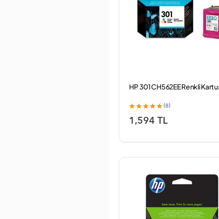
HP 301 CH562EE Renkli Kartu
(8)
1,594 TL