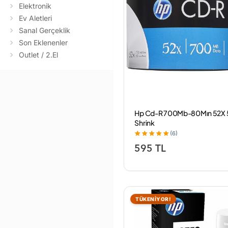
Elektronik
Ev Aletleri
Sanal Gerçeklik
Son Eklenenler
Outlet / 2.El
Hp Cd-R 700Mb-80Mın 52X 5
Shrink
(6)
595 TL
TÜKENİYOR!