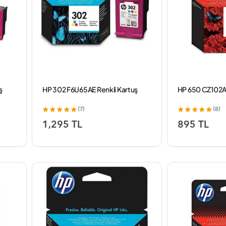
ş
HP 302 F6U65AE Renkli Kartuş
HP 650 CZ102AE
(7)
(8)
1,295 TL
895 TL