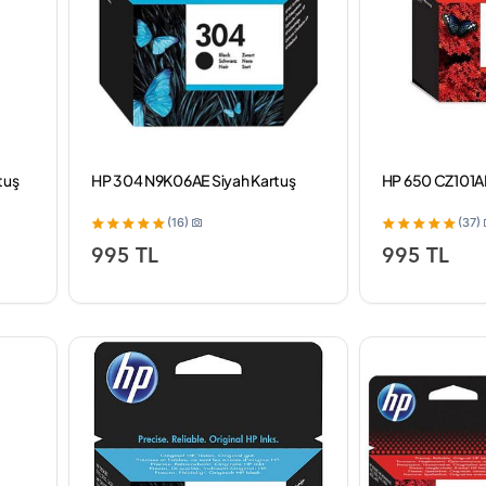
tuş
HP 304 N9K06AE Siyah Kartuş
HP 650 CZ101AE
(16)
(37)
995 TL
995 TL