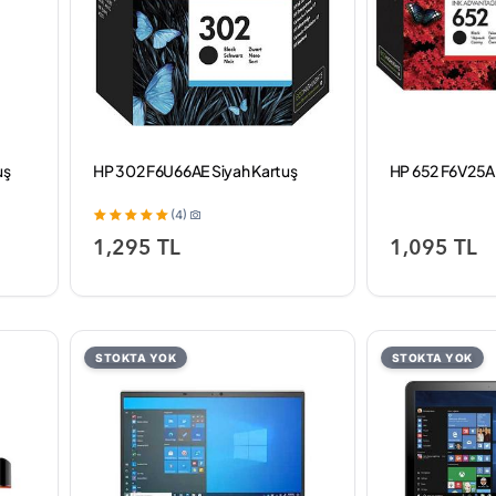
uş
HP 302 F6U66AE Siyah Kartuş
HP 652 F6V25AE
(4)
1,295 TL
1,095 TL
STOKTA YOK
STOKTA YOK