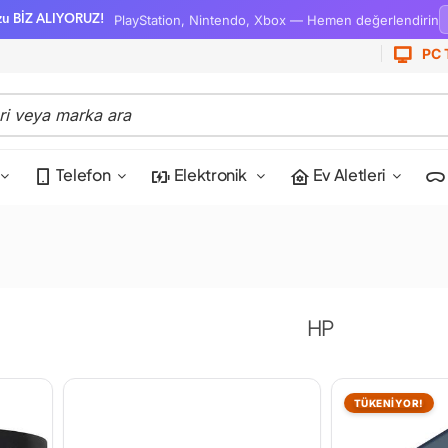
PlayStation, Nintendo, Xbox — Hemen değerlendirin
zu BİZ ALIYORUZ!
PC 
Telefon
Elektronik
Ev Aletleri
HP
TÜKENİYOR!