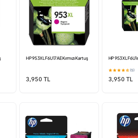
ş
HP 953XL F6U17AE Kırmızı Kartuş
HP 953XL F6U16
(5)
3,950 TL
3,950 TL