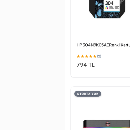
HP 304 N9K05AE Renkli Kart
(2)
794 TL
STOKTA YOK