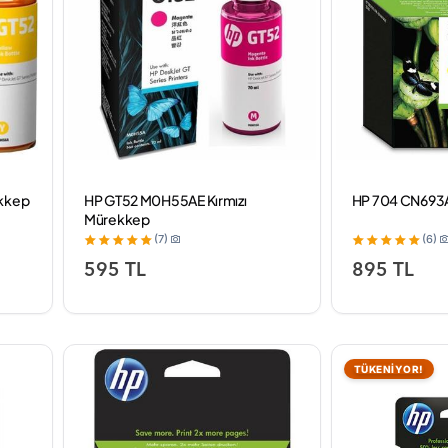
kkep
HP GT52 M0H55AE Kırmızı
HP 704 CN693AE
Mürekkep
(7)
(6)
595 TL
895 TL
TÜKENİYOR!