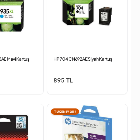
AE Mavi Kartuş
HP 704 CN692AE Siyah Kartuş
895 TL
TÜKENİYOR!