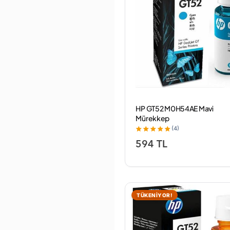
HP GT52 M0H54AE Mavi
Mürekkep
(4)
594 TL
TÜKENİYOR!