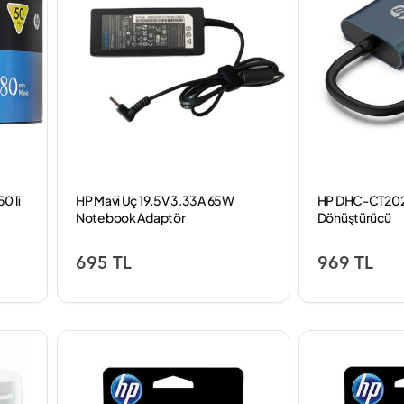
0 li
HP Mavi Uç 19.5V 3.33A 65W
HP DHC-CT202
Notebook Adaptör
Dönüştürücü
695 TL
969 TL