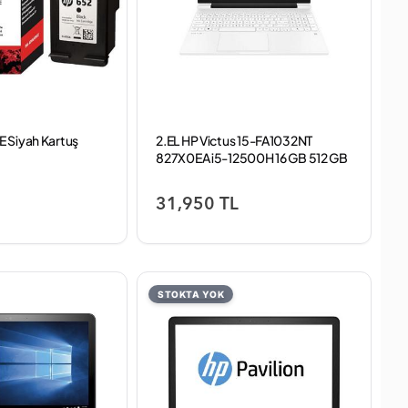
 Siyah Kartuş
2.EL HP Victus 15-FA1032NT
827X0EA i5-12500H 16 GB 512 GB
SSD RTX4050 15.6" Full HD
Gaming Laptop (3 ay Garanti)
31,950 TL
STOKTA YOK