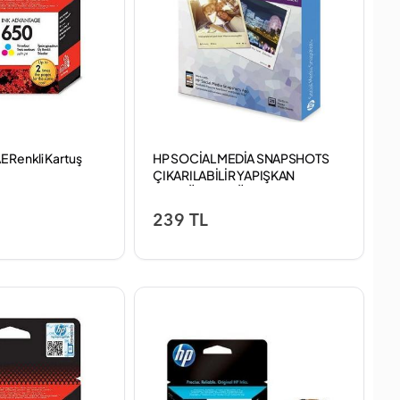
 Renkli Kartuş
HP SOCİAL MEDİA SNAPSHOTS
ÇIKARILABİLİR YAPIŞKAN
FOTOĞRAF KAĞIDI (W2G60A) -
10X13CM - 25 SAYFA
239 TL