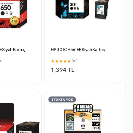
 Siyah Kartuş
HP 301 CH561EE Siyah Kartuş
(10)
1,394 TL
STOKTA YOK