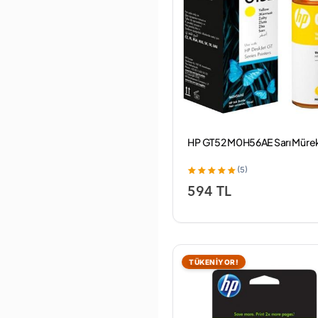
HP GT52 M0H56AE Sarı Müre
(5)
594 TL
TÜKENİYOR!