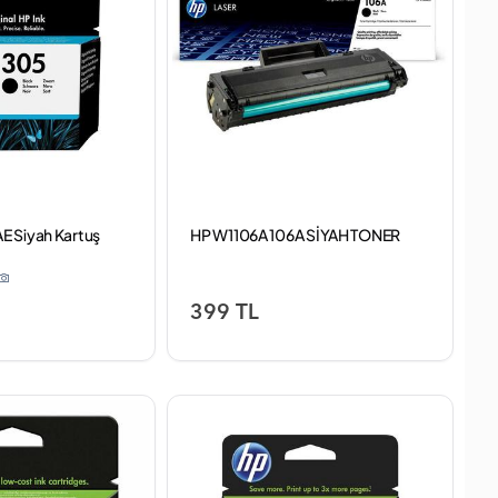
E Siyah Kartuş
HP W1106A 106A SİYAH TONER
399 TL