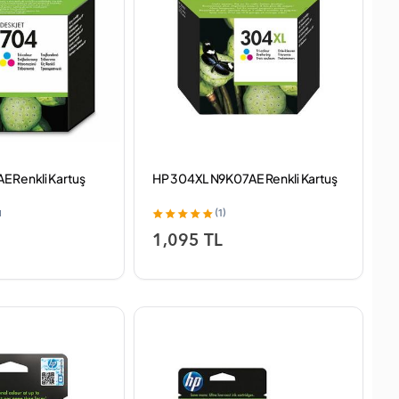
 Renkli Kartuş
HP 304XL N9K07AE Renkli Kartuş
(1)
1,095 TL