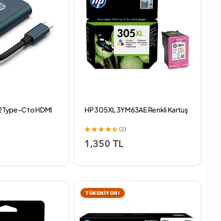
 Type-C to HDMI
HP 305XL 3YM63AE Renkli Kartuş
(2)
1,350 TL
TÜKENİYOR!