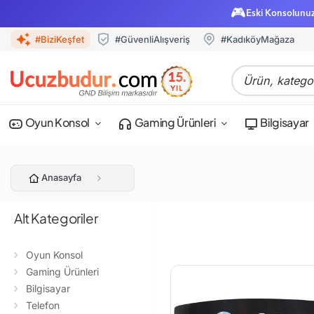
🎮
Eski Konsolunu
#BiziKeşfet
#GüvenliAlışveriş
#KadıköyMağaza
Oyun Konsol
Gaming Ürünleri
Bilgisayar
Anasayfa
Alt Kategoriler
Oyun Konsol
Gaming Ürünleri
Bilgisayar
Telefon