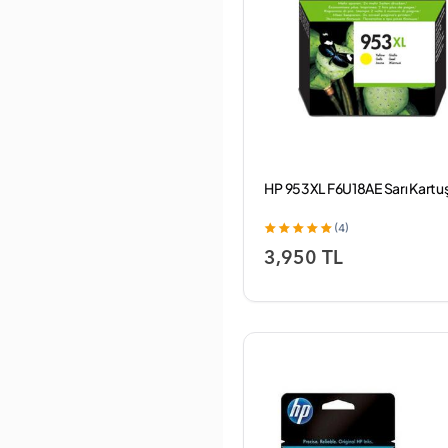
HP 953XL F6U18AE Sarı Kartu
(4)
3,950 TL