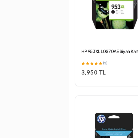
HP 953XL L0S70AE Siyah Kar
(3)
3,950 TL