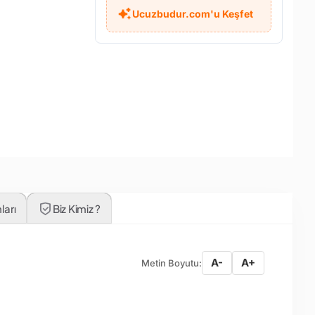
Ucuzbudur.com'u Keşfet
ları
Biz Kimiz ?
A-
A+
Metin Boyutu: