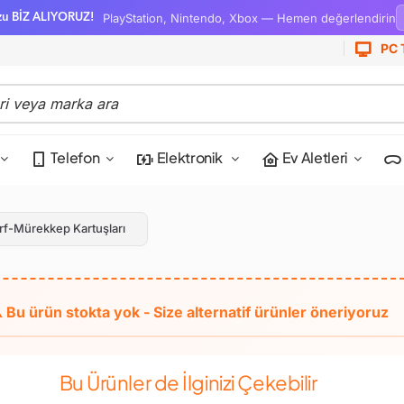
PlayStation, Nintendo, Xbox — Hemen değerlendirin
zu BİZ ALIYORUZ!
PC 
Telefon
Elektronik
Ev Aletleri
rf-Mürekkep Kartuşları
Bu Ürünler de İlginizi Çekebilir