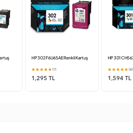
artuş
HP 302 F6U65AE Renkli Kartuş
HP 301 CH562
(7)
(8)
1,295 TL
1,594 TL