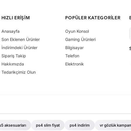
HIZLI ERIŞIM
POPÜLER KATEGORILER
Anasayfa
Oyun Konsol
Son Eklenen Ürünler
Gaming Ürünleri
İndirimdeki Ürünler
Bilgisayar
Sipariş Takip
Telefon
Hakkımızda
Elektronik
Tedarikçimiz Olun
s5 aksesuarları
ps4 slim fiyat
ps4 indirim
vr gözlük kampa