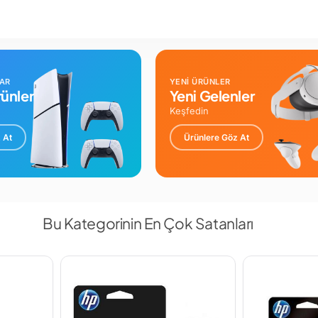
LAR
YENİ ÜRÜNLER
ünler
Yeni Gelenler
Keşfedin
 At
Ürünlere Göz At
Bu Kategorinin En Çok Satanları