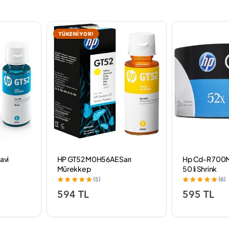
TÜKENİYOR!
avi
HP GT52 M0H56AE Sarı
Hp Cd-R 700
Mürekkep
50 li Shrink
(5)
(6)
594 TL
595 TL