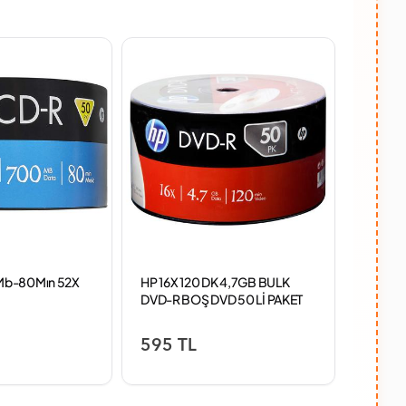
TÜKENİ
Mb-80Mın 52X
HP 16X 120 DK 4,7GB BULK
HP GT5
DVD-R BOŞ DVD 50 Lİ PAKET
Mürek
595 TL
595 