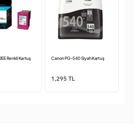
EE Renkli Kartuş
Canon PG-540 Siyah Kartuş
HP
1,295 TL
9