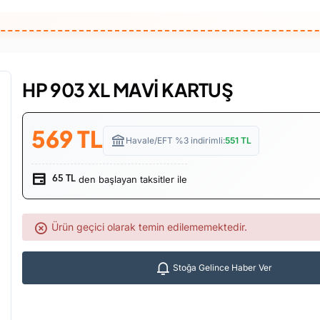
HP 903 XL MAVİ KARTUŞ
569
TL
Havale/EFT %3 indirimli:
551
TL
den başlayan taksitler ile
65 TL
Ürün geçici olarak temin edilememektedir.
Stoğa Gelince Haber Ver