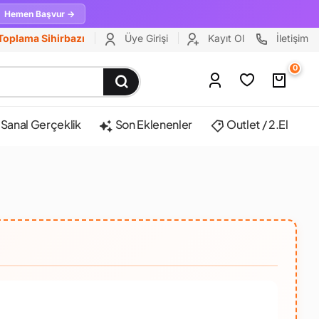
Hemen Başvur →
Toplama Sihirbazı
Üye Girişi
Kayıt Ol
İletişim
0
Sanal Gerçeklik
Son Eklenenler
Outlet / 2.El