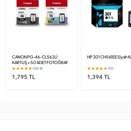
CANON PG-46-CL56 2Lİ
HP 301 CH561EE Siyah K
KARTUŞ + 50 ADET FOTOĞRAF
KAĞIDI
(36)
(10)
1,795 TL
1,394 TL