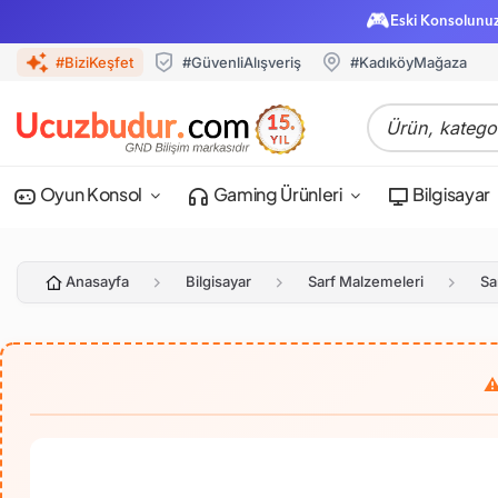
🎮
Eski Konsolunu
#BiziKeşfet
#GüvenliAlışveriş
#KadıköyMağaza
Oyun Konsol
Gaming Ürünleri
Bilgisayar
Anasayfa
Bilgisayar
Sarf Malzemeleri
Sa