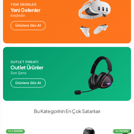
YENİ ÜRÜNLER
Yeni Gelenler
Keşfedin
Ürünlere Göz At
OUTLET FIRSATI
Outlet Ürünler
Son Şans
Ürünlere Göz At
Bu Kategorinin En Çok Satanları
%13 İNDİRİM
%5 İNDİRİM