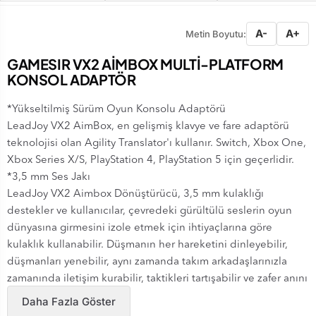
A-
A+
Metin Boyutu:
GAMESIR VX2 AİMBOX MULTİ-PLATFORM
KONSOL ADAPTÖR
*Yükseltilmiş Sürüm Oyun Konsolu Adaptörü
LeadJoy VX2 AimBox, en gelişmiş klavye ve fare adaptörü
teknolojisi olan Agility Translator'ı kullanır. Switch, Xbox One,
Xbox Series X/S, PlayStation 4, PlayStation 5 için geçerlidir.
*3,5 mm Ses Jakı
LeadJoy VX2 Aimbox Dönüştürücü, 3,5 mm kulaklığı
destekler ve kullanıcılar, çevredeki gürültülü seslerin oyun
dünyasına girmesini izole etmek için ihtiyaçlarına göre
kulaklık kullanabilir. Düşmanın her hareketini dinleyebilir,
düşmanları yenebilir, aynı zamanda takım arkadaşlarınızla
zamanında iletişim kurabilir, taktikleri tartışabilir ve zafer anını
paylaşabilirsiniz.
Daha Fazla Göster
*PS5 Oyunları ile uyumlu