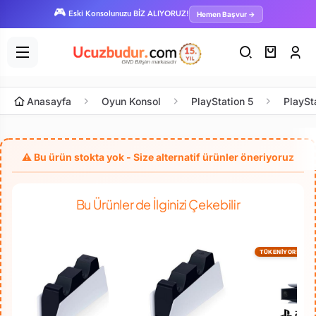
🎮
Hemen Başvur →
Eski Konsolunuzu BİZ ALIYORUZ!
Anasayfa
Oyun Konsol
PlayStation 5
PlaySt
Bu Ürünler de İlginizi Çekebilir
TÜKENİYOR!