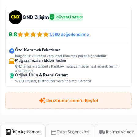
GND Bilişim
GÜVENLİ SATICI
9.8
1.590 değerlendirme
Özel Korumalı Paketleme
Kargonuz kırılmaya karşı özel korumalı paketle gönderilir.
Mağazamızdan Elden Teslim
GND Bilişim İstanbul / Kadıköy mağazamızdan test ederek teslim
alabilirsiniz.
Orijinal Ürün & Resmi Garanti
%100 Orijinal, Distribütör veya İthalatçı Garantili.
Ucuzbudur.com'u Keşfet
Ürün Açıklaması
Taksit Seçenekleri
Teslimat Ve İade