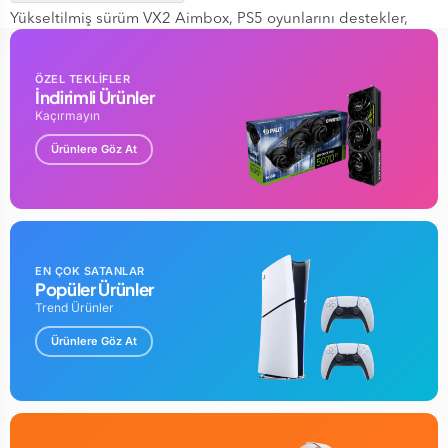
Yükseltilmiş sürüm VX2 Aimbox, PS5 oyunlarını destekler,
daha sonra çok sayıda heyecan verici çevrimiçi PS5 oyununun
ardından, Birçok oyuncu da buna katılmak ister. Ama belki
ÖZEL TEKLİFLER
PS5 oyunlarını klavye ve fare ile oynamayı deneyebilirsiniz?
İndirimli Ürünler
Düşmanları hızlı bir şekilde yenmenize ve oyunun tadını
Kaçırmayın
çıkarmanıza yardımcı olması için lütfen Returnal'da hızlı
Ürünlere Göz At
dönüş ve kolay yer tespiti yapan LeadJoy VX2 AimBox ile
deneyin.
*VLead Uygulaması aracılığıyla her oyun için son derece
özelleştirilebilir
Farklı oyuncular ve oyunlar, farklı oyun içi ayarlar gerektirir.
EN ÇOK SATANLAR
VLead App, fare, kamera, joystick, tuş bağları ve aydınlatma
Popüler Ürünler
ayarlarında ince ayar yapmanızı sağlayarak, tercih ettiğiniz ve
Trend Ürünler
tanıdık yapılandırma yürütmesiyle size savaş alanında tam
Ürünlere Göz At
kontrol sağlar.
GARANTİ SÜRESİ : 24 AY