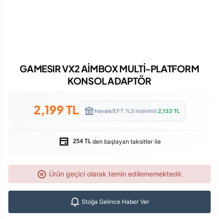
GAMESIR VX2 AİMBOX MULTİ-PLATFORM
KONSOL ADAPTÖR
2,199
TL
Havale/EFT %3 indirimli:
2,133
TL
den başlayan taksitler ile
254 TL
Ürün geçici olarak temin edilememektedir.
Stoğa Gelince Haber Ver