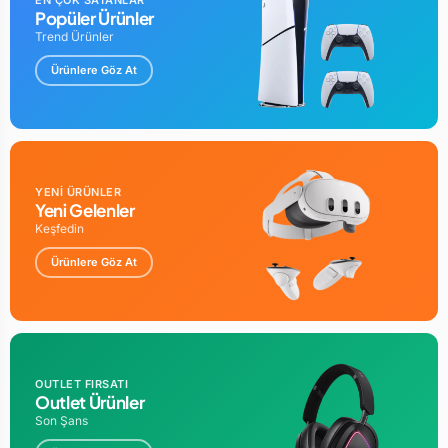
Ürün Ağırlığı
Popüler Ürünler
250g
Trend Ürünler
Ürün Boyutu
Ürünlere Göz At
120x120x66mm
CPU Fan
GARANTİ SÜRESİ : 24 AY
YENİ ÜRÜNLER
Yeni Gelenler
Keşfedin
Ürünlere Göz At
OUTLET FIRSATI
Outlet Ürünler
Son Şans