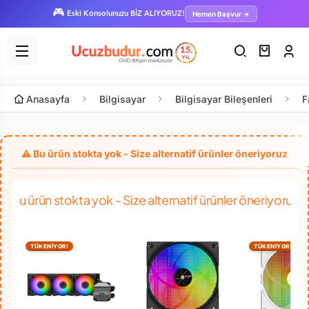
🎮
Hemen Başvur →
Eski Konsolunuzu BİZ ALIYORUZ!
Anasayfa
Bilgisayar
Bilgisayar Bileşenleri
F
Bu ürün stokta yok - Size alternatif ürünler öneriyoruz
TÜKENİYOR!
TÜKENİYOR!