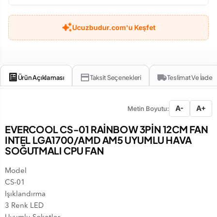
Ucuzbudur.com'u Keşfet
Ürün Açıklaması
Taksit Seçenekleri
Teslimat Ve İade
A-
A+
Metin Boyutu:
EVERCOOL CS-01 RAİNBOW 3PİN 12CM FAN
INTEL LGA1700/AMD AM5 UYUMLU HAVA
SOĞUTMALI CPU FAN
Model
CS-01
Işıklandırma
3 Renk LED