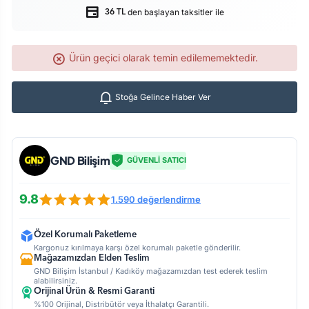
den başlayan taksitler ile
36 TL
Ürün geçici olarak temin edilememektedir.
Stoğa Gelince Haber Ver
GND Bilişim
GÜVENLİ SATICI
9.8
1.590 değerlendirme
Özel Korumalı Paketleme
Kargonuz kırılmaya karşı özel korumalı paketle gönderilir.
Mağazamızdan Elden Teslim
GND Bilişim İstanbul / Kadıköy mağazamızdan test ederek teslim
alabilirsiniz.
Orijinal Ürün & Resmi Garanti
%100 Orijinal, Distribütör veya İthalatçı Garantili.