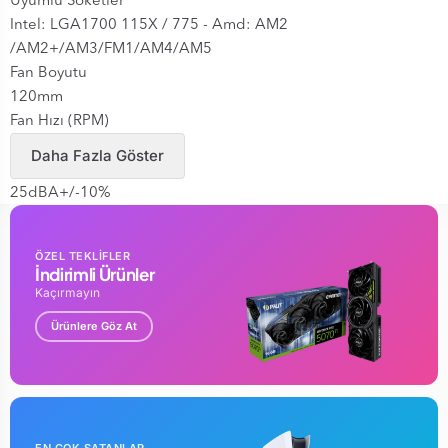
Uyumlu Soketler
Intel: LGA1700 115X / 775 - Amd: AM2
/AM2+/AM3/FM1/AM4/AM5
Fan Boyutu
120mm
Fan Hızı (RPM)
1500RPM+/-10%
Daha Fazla Göster
Fan Ses Seviyesi
25dBA+/-10%
Rulman Tipi
Hidrolik
ÖZEL TEKLİFLER
Kontrol Metodu
İndirimli Ürünler
PWM Kontrol
Kaçırmayın
Konnektör
Ürünlere Göz At
3-Pin
Gerilim
12 V DC
Maks Hava Akımı
30CFM
EN ÇOK SATANLAR