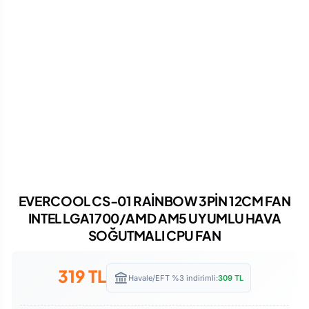
EVERCOOL CS-01 RAİNBOW 3PİN 12CM FAN
INTEL LGA1700/AMD AM5 UYUMLU HAVA
SOĞUTMALI CPU FAN
319
TL
Havale/EFT %3 indirimli:
309
TL