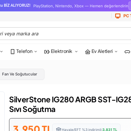
PlayStation, Nintendo, Xbox — Hemen değerlendirin
zu BİZ ALIYORUZ!
PC 
Telefon
Elektronik
Ev Aletleri
Fan Ve Soğutucular
SilverStone IG280 ARGB SST-IG
Sıvı Soğutma
3,950
TL
Havale/EFT %3 indirimli:
3,831
TL