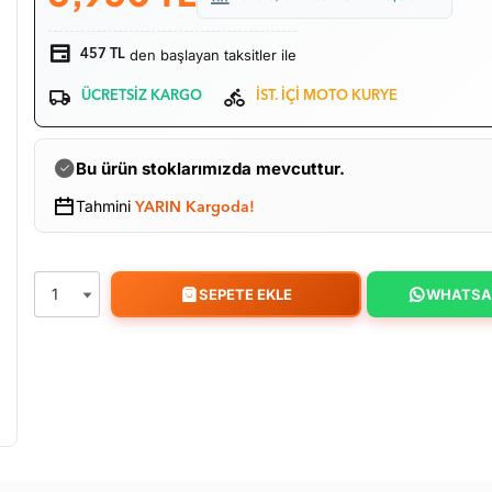
den başlayan taksitler ile
457 TL
ÜCRETSİZ KARGO
İST. İÇİ MOTO KURYE
Bu ürün stoklarımızda mevcuttur.
Tahmini
YARIN Kargoda!
SEPETE EKLE
WHATSA