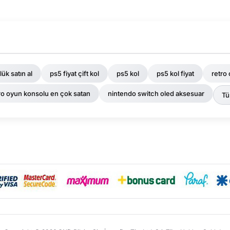
lük satın al
ps5 fiyat çift kol
ps5 kol
ps5 kol fiyat
retro
ro oyun konsolu en çok satan
nintendo switch oled aksesuar
Tü