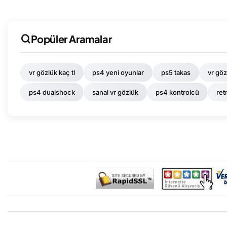
Popüler Aramalar
vr gözlük kaç tl
ps4 yeni oyunlar
ps5 takas
vr göz
ps4 dualshock
sanal vr gözlük
ps4 kontrolcü
ret