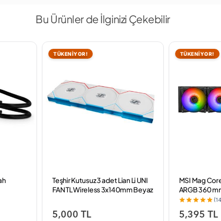
Bu Ürünler de İlginizi Çekebilir
TÜKENİYOR!
TÜKENİYOR!
ah
Teşhir Kutusuz 3 adet Lian Li UNI
MSI Mag Cor
FAN TL Wireless 3x140mm Beyaz
ARGB 360 mm 
Kasa Fanı
Soğutucu
(14
5,000 TL
5,395 TL