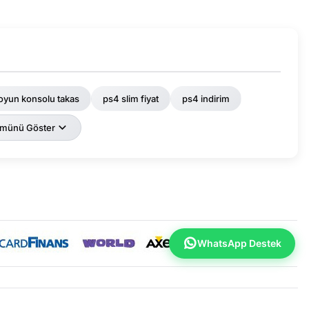
 oyun konsolu takas
ps4 slim fiyat
ps4 indirim
münü Göster
WhatsApp Destek