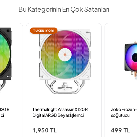
Bu Kategorinin En Çok Satanları
TÜKENİYOR!
120 R
Thermalright Assassin X 120 R
Zoko Frozen-
ci
Digital ARGB Beyaz İşlemci
soğutucu
Soğutucu
1,950 TL
499 TL