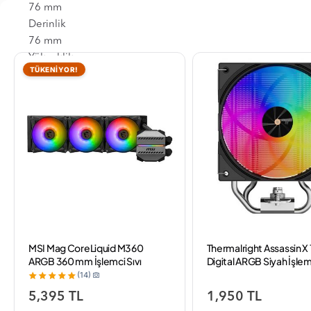
76 mm
Derinlik
76 mm
Yükseklik
TÜKENİYOR!
66 mm
GARANTİ SÜRESİ : 24 AY
MSI Mag CoreLiquid M360
Thermalright Assassin X 
ARGB 360 mm İşlemci Sıvı
Digital ARGB Siyah İşlem
Soğutucu
Soğutucu
(14)
5,395 TL
1,950 TL