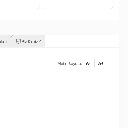
ları
Biz Kimiz ?
A-
A+
Metin Boyutu: