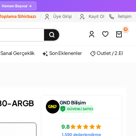
Hemen Başvur →
Toplama Sihirbazı
Üye Girişi
Kayıt Ol
İletişim
0
Sanal Gerçeklik
Son Eklenenler
Outlet / 2.El
280-ARGB
GND Bilişim
GÜVENLİ SATICI
9.8
1.590 değerlendirme