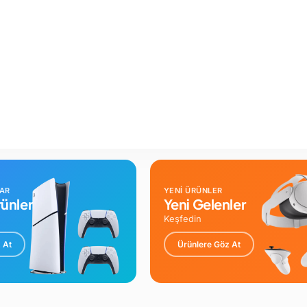
LAR
YENİ ÜRÜNLER
ünler
Yeni Gelenler
Keşfedin
 At
Ürünlere Göz At