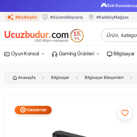
🎮
Eski Konsolunu
#BiziKeşfet
#GüvenliAlışveriş
#KadıköyMağaza
Oyun Konsol
Gaming Ürünleri
Bilgisayar
Anasayfa
Bilgisayar
Bilgisayar Bileşenleri
TÜKENİYOR!