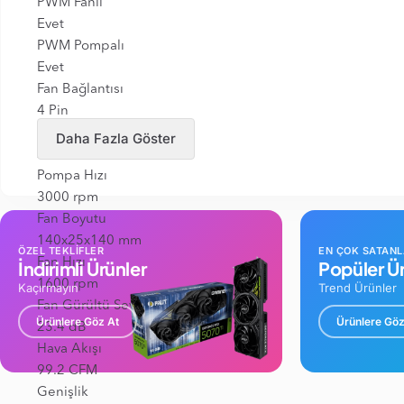
PWM Fanlı
Evet
PWM Pompalı
Evet
Fan Bağlantısı
4 Pin
Fan Sayısı
Daha Fazla Göster
2
Pompa Hızı
3000 rpm
Fan Boyutu
140x25x140 mm
ÖZEL TEKLİFLER
EN ÇOK SATAN
Fan Hızı
İndirimli Ürünler
Popüler Ür
1600 rpm
Kaçırmayın
Trend Ürünler
Fan Gürültü Seviyesi
Ürünlere Göz At
Ürünlere Göz
23.4 dB
Hava Akışı
99.2 CFM
Genişlik