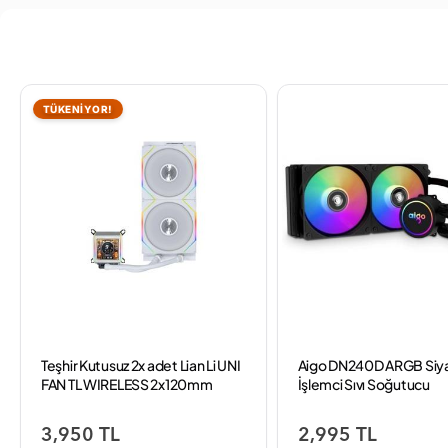
TÜKENİYOR!
Teşhir Kutusuz 2x adet Lian Li UNI
Aigo DN240D ARGB Siy
FAN TL WIRELESS 2x120mm
İşlemci Sıvı Soğutucu
Beyaz Kasa Fanı
3,950 TL
2,995 TL