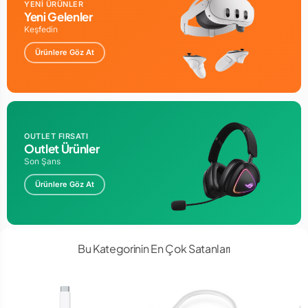
YENİ ÜRÜNLER
Yeni Gelenler
Keşfedin
Ürünlere Göz At
OUTLET FIRSATI
Outlet Ürünler
Son Şans
Ürünlere Göz At
Bu Kategorinin En Çok Satanları