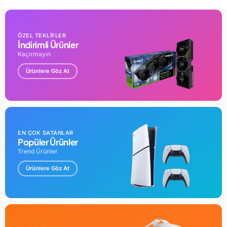
ÖZEL TEKLİFLER
İndirimli Ürünler
Kaçırmayın
Ürünlere Göz At
EN ÇOK SATANLAR
Popüler Ürünler
Trend Ürünler
Ürünlere Göz At