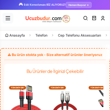
🎮
Hemen Başvur →
Eski Konsolunuzu BİZ ALIYORUZ!
Anasayfa
Telefon
Cep Telefonu Aksesuarları
Bu Ürünler de İlginizi Çekebilir
TÜKENİYOR!
TÜKENİYOR!
TÜKENİYOR!