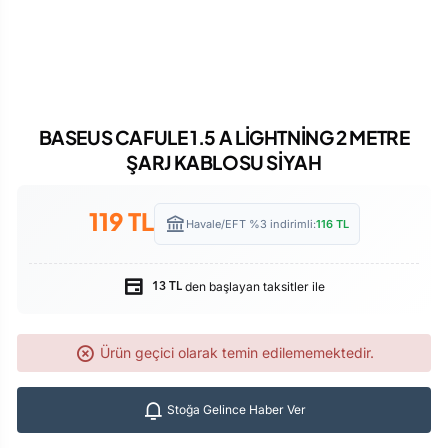
BASEUS CAFULE 1.5 A LİGHTNİNG 2 METRE
ŞARJ KABLOSU SİYAH
119
TL
Havale/EFT %3 indirimli:
116
TL
den başlayan taksitler ile
13 TL
Ürün geçici olarak temin edilememektedir.
Stoğa Gelince Haber Ver