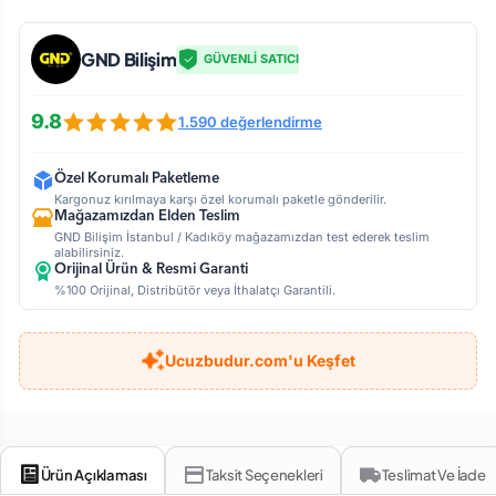
GND Bilişim
GÜVENLİ SATICI
9.8
1.590 değerlendirme
Özel Korumalı Paketleme
Kargonuz kırılmaya karşı özel korumalı paketle gönderilir.
Mağazamızdan Elden Teslim
GND Bilişim İstanbul / Kadıköy mağazamızdan test ederek teslim
alabilirsiniz.
Orijinal Ürün & Resmi Garanti
%100 Orijinal, Distribütör veya İthalatçı Garantili.
Ucuzbudur.com'u Keşfet
Ürün Açıklaması
Taksit Seçenekleri
Teslimat Ve İade