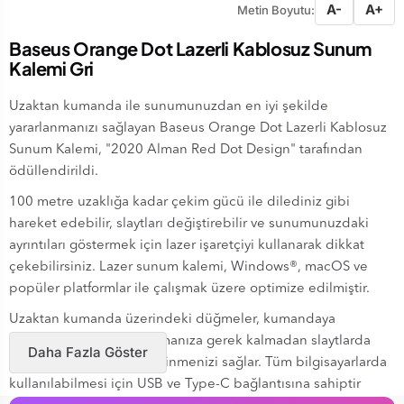
A-
A+
Metin Boyutu:
Baseus Orange Dot Lazerli Kablosuz Sunum
Kalemi Gri
Uzaktan kumanda ile sunumunuzdan en iyi şekilde
yararlanmanızı sağlayan Baseus Orange Dot Lazerli Kablosuz
Sunum Kalemi, "2020 Alman Red Dot Design" tarafından
ödüllendirildi.
100 metre uzaklığa kadar çekim gücü ile dilediniz gibi
hareket edebilir, slaytları değiştirebilir ve sunumunuzdaki
ayrıntıları göstermek için lazer işaretçiyi kullanarak dikkat
çekebilirsiniz. Lazer sunum kalemi, Windows®, macOS ve
popüler platformlar ile çalışmak üzere optimize edilmiştir.
Uzaktan kumanda üzerindeki düğmeler, kumandaya
bakmanıza ve tuşları aramanıza gerek kalmadan slaytlarda
Daha Fazla Göster
kolaylıkla ve güvenle gezinmenizi sağlar. Tüm bilgisayarlarda
kullanılabilmesi için USB ve Type-C bağlantısına sahiptir