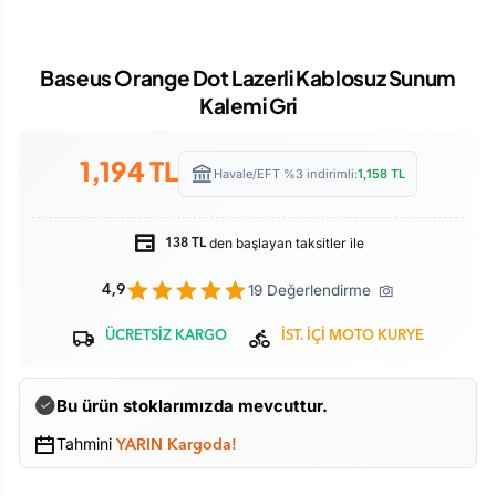
Baseus Orange Dot Lazerli Kablosuz Sunum
Kalemi Gri
1,194
TL
Havale/EFT %3 indirimli:
1,158
TL
den başlayan taksitler ile
138 TL
19 Değerlendirme
4,9
ÜCRETSİZ KARGO
İST. İÇİ MOTO KURYE
Bu ürün stoklarımızda mevcuttur.
Tahmini
YARIN Kargoda!