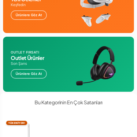
Keşfedin
Ürünlere Göz At
OUTLET FIRSATI
Outlet Ürünler
Son Şans
Ürünlere Göz At
Bu Kategorinin En Çok Satanları
TÜKENİYOR!