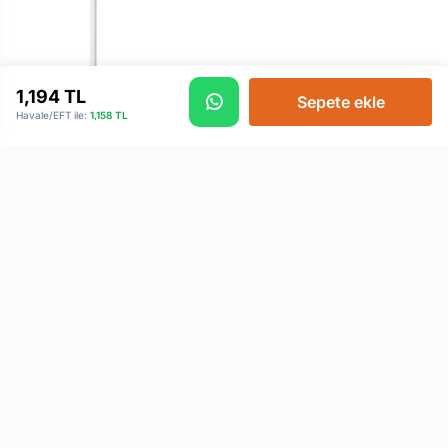
1,194
TL
Sepete ekle
Havale/EFT ile:
1,158
TL
BASEUS SMOOTH
WRİTİNG 2 STYLUS
KALEM
1,869 TL
KURUMSAL
MÜŞTERI HIZMETLERI