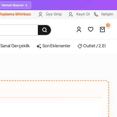
Hemen Başvur →
Toplama Sihirbazı
Üye Girişi
Kayıt Ol
İletişim
0
Sanal Gerçeklik
Son Eklenenler
Outlet / 2.El