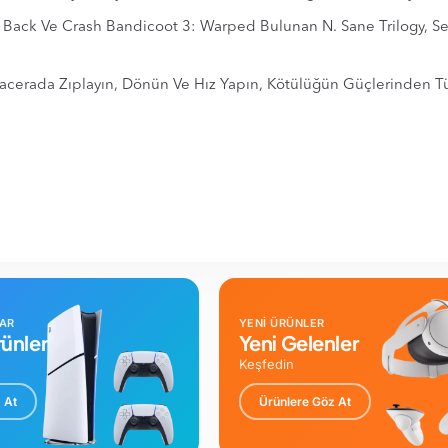
 Back Ve Crash Bandicoot 3: Warped Bulunan N. Sane Trilogy, Se
n Macerada Zıplayın, Dönün Ve Hız Yapın, Kötülüğün Güçlerinden
LAR
YENİ ÜRÜNLER
ünler
Yeni Gelenler
Keşfedin
 At
Ürünlere Göz At