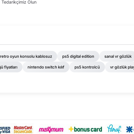
Tedarikçimiz Olun
retro oyun konsolu kablosuz
ps5 digital edition
sanal vr gözlük
 fiyatları
nintendo switch kılıf
ps5 kontrolcü
vr gözlük pla