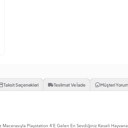
Taksit Seçenekleri
Teslimat Ve İade
Müşteri Yorum
acerasıyla Playstation 4'E Gelen En Sevdiğiniz Keseli Hayvana 