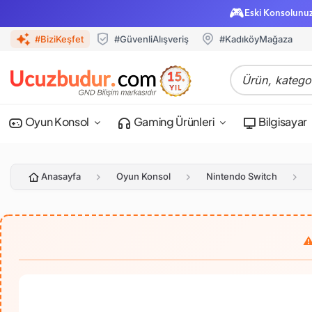
🎮
Eski Konsolunu
#BiziKeşfet
#GüvenliAlışveriş
#KadıköyMağaza
Oyun Konsol
Gaming Ürünleri
Bilgisayar
Anasayfa
Oyun Konsol
Nintendo Switch