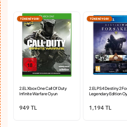
TÜKENİYOR!
TÜKENİYOR!
2.EL Xbox One Call Of Duty
2.EL PS4 Destiny 2 F
on
Infinite Warfare Oyun
Legendary Edition O
949 TL
1,194 TL