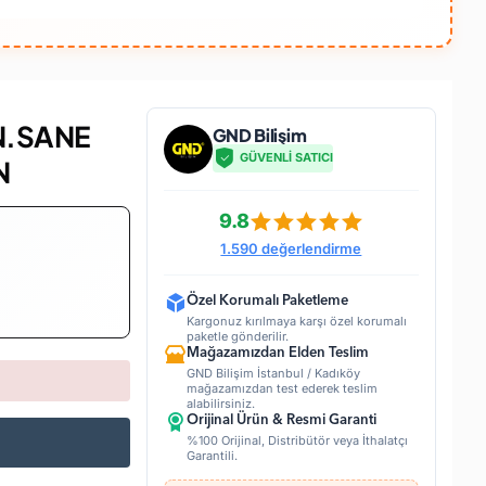
N.SANE
GND Bilişim
GÜVENLİ SATICI
N
9.8
1.590 değerlendirme
Özel Korumalı Paketleme
Kargonuz kırılmaya karşı özel korumalı
paketle gönderilir.
Mağazamızdan Elden Teslim
GND Bilişim İstanbul / Kadıköy
mağazamızdan test ederek teslim
alabilirsiniz.
Orijinal Ürün & Resmi Garanti
%100 Orijinal, Distribütör veya İthalatçı
Garantili.