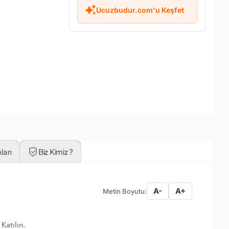
Ucuzbudur.com'u Keşfet
ları
Biz Kimiz ?
A-
A+
Metin Boyutu:
Katılın.