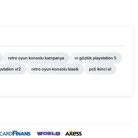
retro oyun konsolu kampanya
vr gözlük playstation 5
ystation vr2
retro oyun konsolu klasik
ps5 ikinci el