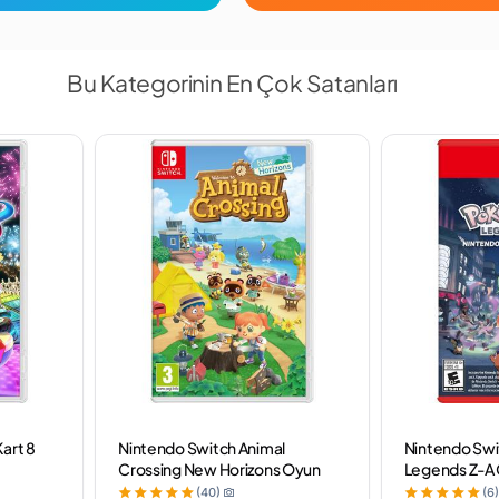
Bu Kategorinin En Çok Satanları
art 8
Nintendo Switch Animal
Nintendo Sw
Crossing New Horizons Oyun
Legends Z-A
(40)
(6)