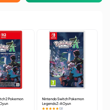
TÜ
itch 2 Pokemon
Nintendo Switch Pokemon
Nin
 Oyun
Legends Z-A Oyun
Oy
(3)