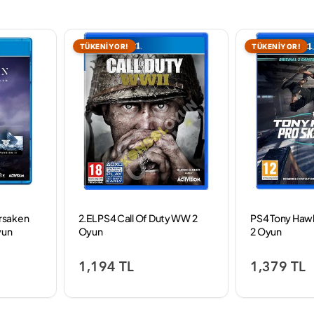
TÜKENİYOR!
TÜKENİYOR!
orsaken
2.EL PS4 Call Of Duty WW 2
PS4 Tony Hawk'
yun
Oyun
2 Oyun
1,194 TL
1,379 TL