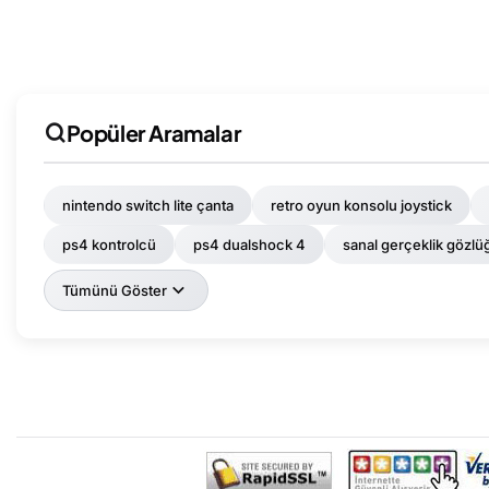
Popüler Aramalar
nintendo switch lite çanta
retro oyun konsolu joystick
ps4 kontrolcü
ps4 dualshock 4
sanal gerçeklik gözlüğü
Tümünü Göster