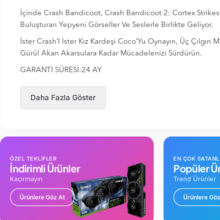
İçinde Crash Bandicoot, Crash Bandicoot 2: Cortex Strikes
Buluşturan Yepyeni Görseller Ve Seslerle Birlikte Geliyor.
İster Crash’I İster Kız Kardeşi Coco’Yu Oynayın, Üç Çılgı
Gürül Akan Akarsulara Kadar Mücadelenizi Sürdürün.
GARANTİ SÜRESİ:24 AY
Daha Fazla Göster
ÖZEL TEKLİFLER
EN ÇOK SATAN
İndirimli Ürünler
Popüler Ür
Kaçırmayın
Trend Ürünler
Ürünlere Göz At
Ürünlere Göz