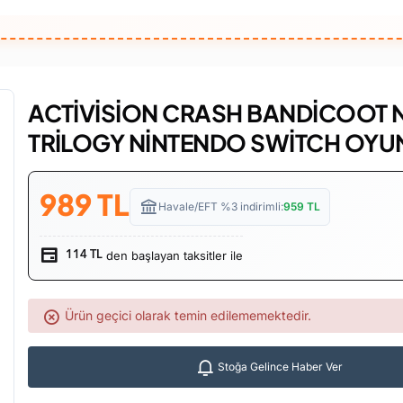
ACTİVİSİON CRASH BANDİCOOT 
TRİLOGY NİNTENDO SWİTCH OYU
989
TL
Havale/EFT %3 indirimli:
959
TL
den başlayan taksitler ile
114 TL
Ürün geçici olarak temin edilememektedir.
Stoğa Gelince Haber Ver