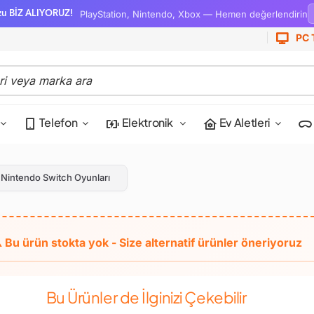
PlayStation, Nintendo, Xbox — Hemen değerlendirin
zu BİZ ALIYORUZ!
PC 
Telefon
Elektronik
Ev Aletleri
Nintendo Switch Oyunları
Bu Ürünler de İlginizi Çekebilir